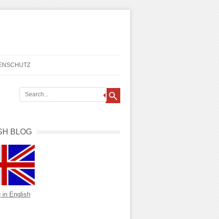
TENSCHUTZ
SH BLOG
 in English