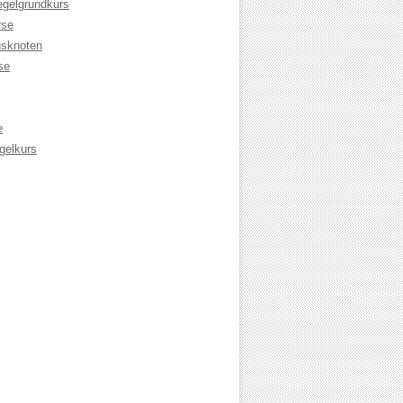
egelgrundkurs
rse
sknoten
se
e
gelkurs