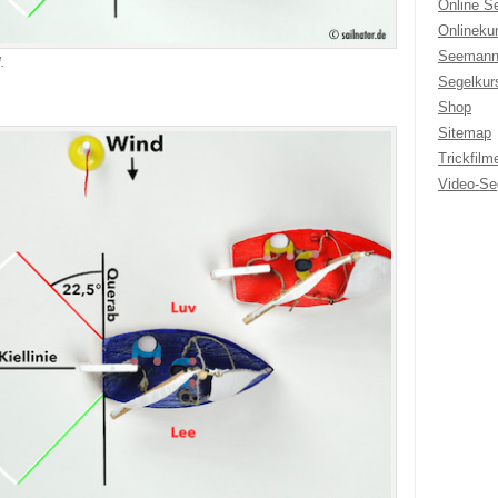
Online S
Onlineku
Seemann
.
Segelkur
Shop
Sitemap
Trickfilm
Video-Se