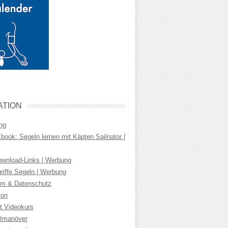
ATION
ng
ook: Segeln lernen mit Käpten Sailnator |
wnload-Links | Werbung
riffe Segeln | Werbung
m & Datenschutz
ion
t Videokurs
tmanöver