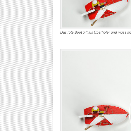
Das rote Boot gilt als Überholer und muss sic