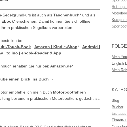
Sportboo
Rettungs
Motorboo
e-Segelgrundkurs ist auch als
Taschenbuch
* und als
Kursgere
s
Ebook
* erschienen. Damit können Sie sich offline
Sportboo
 Ihren praktischen Segelkurs vorbereiten.
 bestellen bei:
FOLGE
Multi-Touch-Book
Amazon | Kindle-Shop
*
Android |
ay
tolino | ebook-Reader & App
Mein You
English 
nbuch erhalten Sie nur bei:
Amazon.de
*
Mein Rei
tube einen Blick ins Buch →
KATEG
Motor empfehle ich mein Buch
Motorbootfahren
eitung bei einem praktischen Motorbootkurs gedacht ist.
Blog
Bücher
Erstauss
Firmen- 
Onlineku