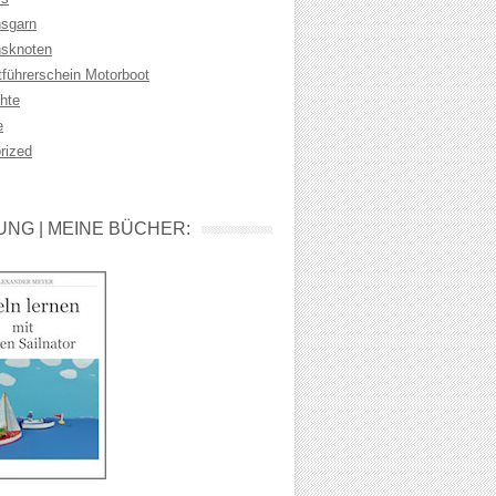
sgarn
sknoten
tführerschein Motorboot
hte
e
rized
NG | MEINE BÜCHER: