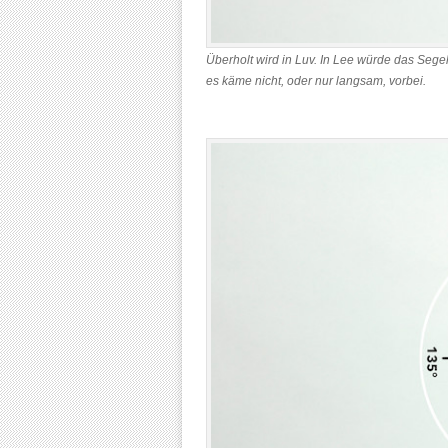
Überholt wird in Luv. In Lee würde das Se
es käme nicht, oder nur langsam, vorbei.