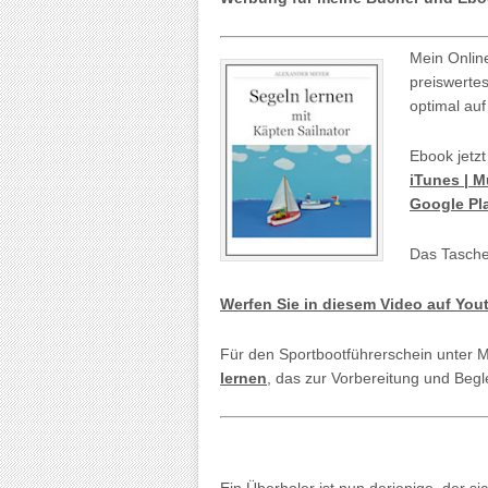
Mein Onlin
preiswerte
optimal auf
Ebook jetzt
iTunes | 
Google Pl
Das Tasche
Werfen Sie in diesem Video auf You
Für den Sportbootführerschein unter 
lernen
, das zur Vorbereitung und Begl