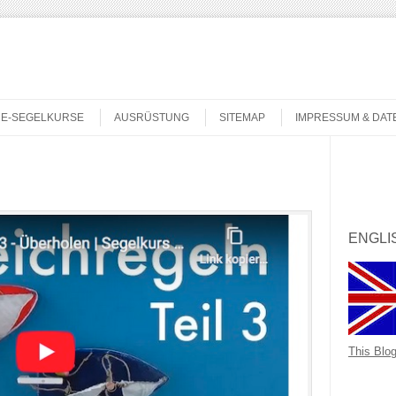
NE-SEGELKURSE
AUSRÜSTUNG
SITEMAP
IMPRESSUM & DA
Search
ENGLI
This Blog