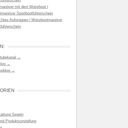
tführerschein
manöver mit dem Motorboot |
tmanöver Sportbootführerschein
chtes Aufstoppen | Motorbootmanöver
tführerschein
N:
tubekanal →
Blog →
seblog →
ORIEN
tattung Segeln
und Produktvorstellung
rs