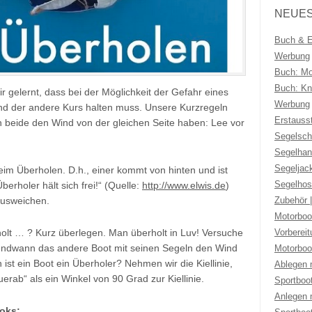
NEUES
Buch & Eb
Werbung
Buch: Mo
Buch: Kno
r gelernt, dass bei der Möglichkeit der Gefahr eines
Werbung
 der andere Kurs halten muss. Unsere Kurzregeln
Erstauss
nn beide den Wind von der gleichen Seite haben: Lee vor
Segelsch
Segelhan
Segeljac
beim Überholen. D.h., einer kommt von hinten und ist
Segelhos
berholer hält sich frei!“ (Quelle:
http://www.elwis.de
)
Zubehör 
ausweichen.
Motorboo
Vorberei
olt … ? Kurz überlegen. Man überholt in Luv! Versuche
rgendwann das andere Boot mit seinen Segeln den Wind
Motorboo
ist ein Boot ein Überholer? Nehmen wir die Kiellinie,
Ablegen 
uerab“ als ein Winkel von 90 Grad zur Kiellinie.
Sportboo
Anlegen 
oks: