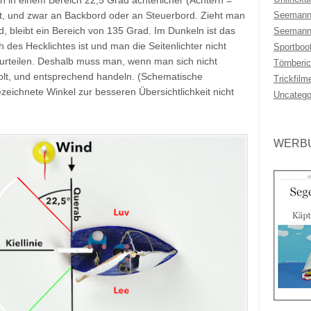
ch in einem Bereich 22,5 Grad achterlicher (Achtern =
Seemann
t, und zwar an Backbord oder an Steuerbord. Zieht man
d, bleibt ein Bereich von 135 Grad. Im Dunkeln ist das
Seemann
h des Hecklichtes ist und man die Seitenlichter nicht
Sportboo
beurteilen. Deshalb muss man, wenn man sich nicht
Törnberic
olt, und entsprechend handeln. (Schematische
Trickfilm
zeichnete Winkel zur besseren Übersichtlichkeit nicht
Uncatego
WERBU