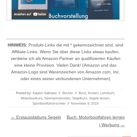
HINWEIS:
Produkt-Links die mit * gekennzeichnet sind, sind
Affiliate-Links. Wenn Sie über diese Links etwas kaufen,
verdiene ich als Amazon-Partner an qualifizierten Käufen
eine kleine Provision. Vielen Dank! (Amazon und das
Amazon-Logo sind Warenzeichen von Amazon.com, Inc.
oder eines seiner verbundenen Unternehmen)
Posted by:
Käpten Sailnator
//
Bücher
//
Buch
,
Knoten
,
Lehrbuch
,
Motorbootkurs
,
Seemannsknoten
,
Segelkurs
,
Segeln lernen
,
Sportbootführerschein
//
November 8, 2019
Post navigation
←
Erstausstattung Segeln
Buch: Motorbootfahren lernen
| Werbung
→