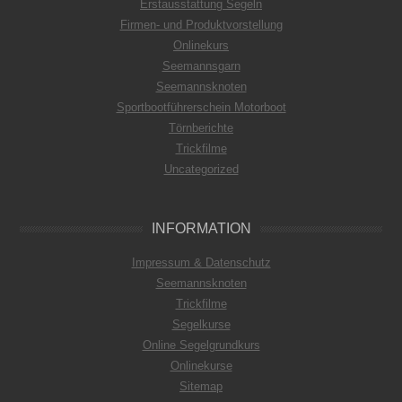
Erstausstattung Segeln
Firmen- und Produktvorstellung
Onlinekurs
Seemannsgarn
Seemannsknoten
Sportbootführerschein Motorboot
Törnberichte
Trickfilme
Uncategorized
INFORMATION
Impressum & Datenschutz
Seemannsknoten
Trickfilme
Segelkurse
Online Segelgrundkurs
Onlinekurse
Sitemap