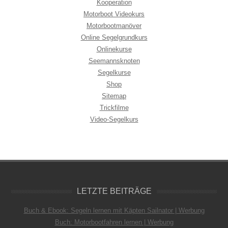
Kooperation
Motorboot Videokurs
Motorbootmanöver
Online Segelgrundkurs
Onlinekurse
Seemannsknoten
Segelkurse
Shop
Sitemap
Trickfilme
Video-Segelkurs
LETZTE BEITRÄGE
Buch & Ebook: Segeln lernen mit Käpten Sailnator | Werbung
Buch: Motorbootfahren lernen | Werbung