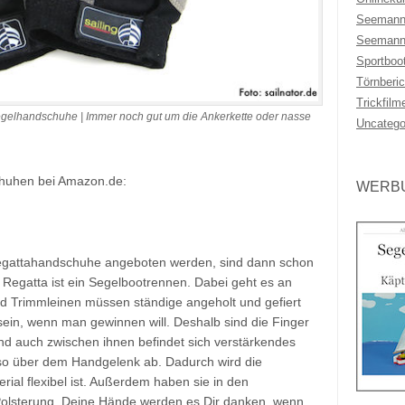
Seemann
Seemann
Sportboo
Törnberic
Trickfilm
gelhandschuhe | Immer noch gut um die Ankerkette oder nasse
Uncatego
chuhen bei Amazon.de:
WERBU
Regattahandschuhe angeboten werden, sind dann schon
e Regatta ist ein Segelbootrennen. Dabei geht es an
nd Trimmleinen müssen ständige angeholt und gefiert
sein, wenn man gewinnen will. Deshalb sind die Finger
nd auch zwischen ihnen befindet sich verstärkendes
also über dem Handgelenk ab. Dadurch wird die
rial flexibel ist. Außerdem haben sie in den
Polsterung. Deine Hände werden es Dir danken, wenn