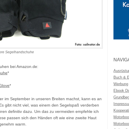
shore Segelhandschuhe
NAVIG
huhen bei Amazon.de:
Ausrüstu
huhe
*
Buch & Eb
Werbung
Glove
*
Ebook Do
Grundbeg
er im September in unseren Breiten machst, kann es an
Impressu
s gibt nicht viel, was einem den Segelspaß verderben
Kooperat
ren definitiv dazu. Um das zu vermeiden empfehle ich
Motorboo
se passen sich den Händen oft wie eine zweite Haut
Motorboo
 angenehm warm.