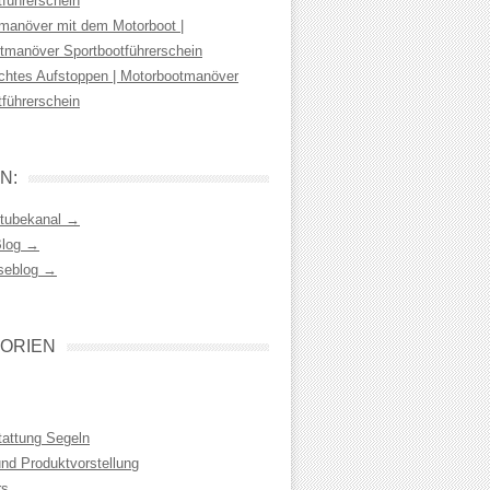
tführerschein
manöver mit dem Motorboot |
tmanöver Sportbootführerschein
chtes Aufstoppen | Motorbootmanöver
tführerschein
N:
tubekanal →
Blog →
seblog →
ORIEN
tattung Segeln
und Produktvorstellung
rs