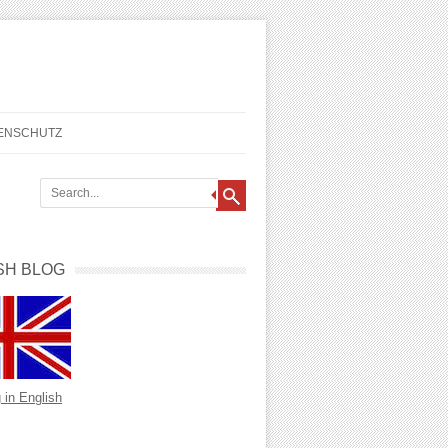
TENSCHUTZ
SH BLOG
 in English