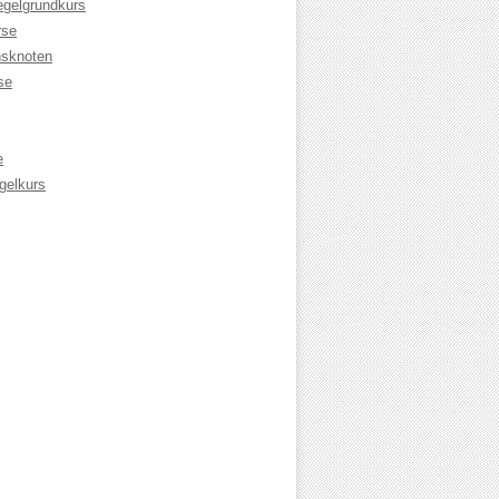
egelgrundkurs
rse
sknoten
se
e
gelkurs