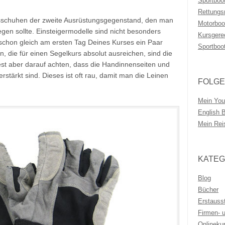
Sportboo
Rettungs
sschuhen der zweite Ausrüstungsgegenstand, den man
Motorboo
egen sollte. Einsteigermodelle sind nicht besonders
Kursgere
 schon gleich am ersten Tag Deines Kurses ein Paar
Sportboo
, die für einen Segelkurs absolut ausreichen, sind die
test aber darauf achten, dass die Handinnenseiten und
rstärkt sind. Dieses ist oft rau, damit man die Leinen
FOLGE
Mein You
English 
Mein Rei
KATEG
Blog
Bücher
Erstauss
Firmen- 
Onlineku