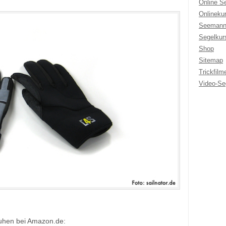
Online S
Onlineku
Seemann
Segelkur
Shop
Sitemap
Trickfilm
Video-Se
uhen bei Amazon.de: