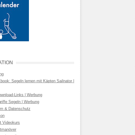
ATION
ng
ook: Segeln lernen mit Käpten Sailnator |
wnload-Links | Werbung
riffe Segeln | Werbung
m & Datenschutz
ion
t Videokurs
tmanöver