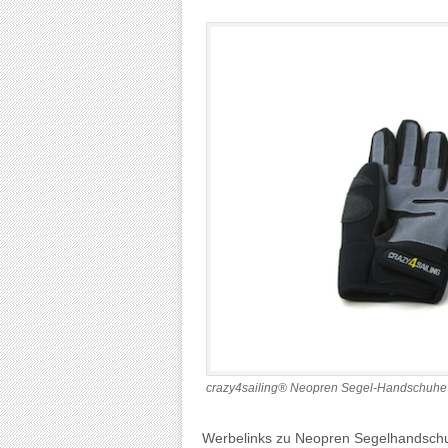
crazy4sailing® Neopren Segel-Handschuhe
Werbelinks zu Neopren Segelhandsch