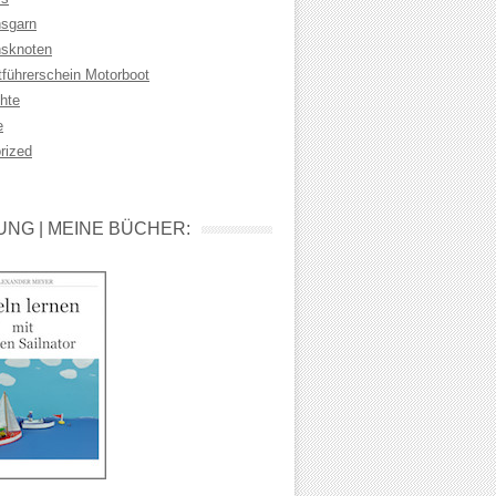
sgarn
sknoten
tführerschein Motorboot
hte
e
rized
NG | MEINE BÜCHER: