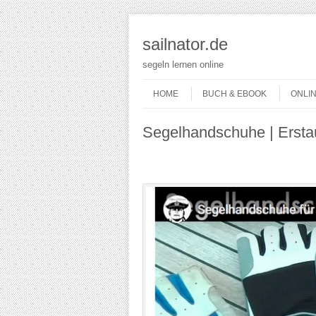
sailnator.de
segeln lernen online
Skip to content
Menu
HOME
BUCH & EBOOK
ONLI
Segelhandschuhe | Ersta