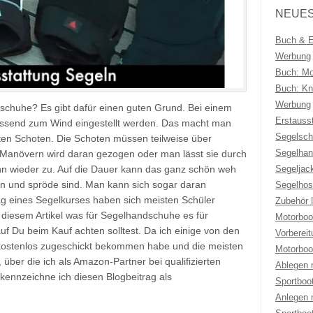
NEUES
Buch & Eb
Werbung
Buch: Mo
Buch: Kno
Werbung
huhe? Es gibt dafür einen guten Grund. Bei einem
Erstauss
ssend zum Wind eingestellt werden. Das macht man
Segelsch
en Schoten. Die Schoten müssen teilweise über
Segelhan
n Manövern wird daran gezogen oder man lässt sie durch
Segeljac
nn wieder zu. Auf die Dauer kann das ganz schön weh
en und spröde sind. Man kann sich sogar daran
Segelhos
g eines Segelkurses haben sich meisten Schüler
Zubehör 
n diesem Artikel was für Segelhandschuhe es für
Motorboo
f Du beim Kauf achten solltest. Da ich einige von den
Vorberei
kostenlos zugeschickt bekommen habe und die meisten
Motorboo
, über die ich als Amazon-Partner bei qualifizierten
Ablegen 
 kennzeichne ich diesen Blogbeitrag als
Sportboo
Anlegen 