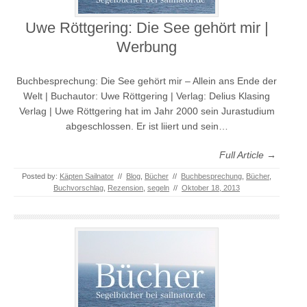
Uwe Röttgering: Die See gehört mir |
Werbung
Buchbesprechung: Die See gehört mir – Allein ans Ende der
Welt | Buchautor: Uwe Röttgering | Verlag: Delius Klasing
Verlag | Uwe Röttgering hat im Jahr 2000 sein Jurastudium
abgeschlossen. Er ist liiert und sein…
Full Article →
Posted by:
Käpten Sailnator
//
Blog
,
Bücher
//
Buchbesprechung
,
Bücher
,
Buchvorschlag
,
Rezension
,
segeln
//
Oktober 18, 2013