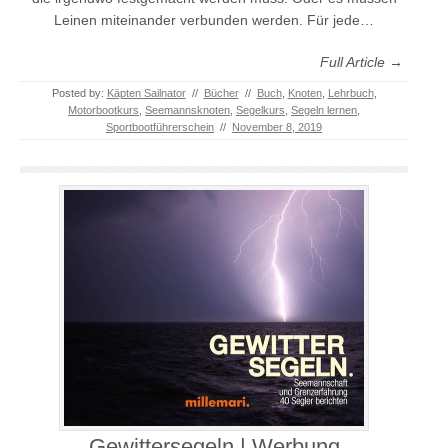
Leinen miteinander verbunden werden. Für jede…
Full Article →
Posted by:
Käpten Sailnator
//
Bücher
//
Buch
,
Knoten
,
Lehrbuch
,
Motorbootkurs
,
Seemannsknoten
,
Segelkurs
,
Segeln lernen
,
Sportbootführerschein
//
November 8, 2019
Gewittersegeln | Werbung