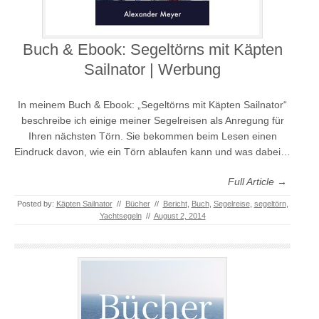
Buch & Ebook: Segeltörns mit Käpten
Sailnator | Werbung
In meinem Buch & Ebook: „Segeltörns mit Käpten Sailnator“
beschreibe ich einige meiner Segelreisen als Anregung für
Ihren nächsten Törn. Sie bekommen beim Lesen einen
Eindruck davon, wie ein Törn ablaufen kann und was dabei…
Full Article →
Posted by:
Käpten Sailnator
//
Bücher
//
Bericht
,
Buch
,
Segelreise
,
segeltörn
,
Yachtsegeln
//
August 2, 2014