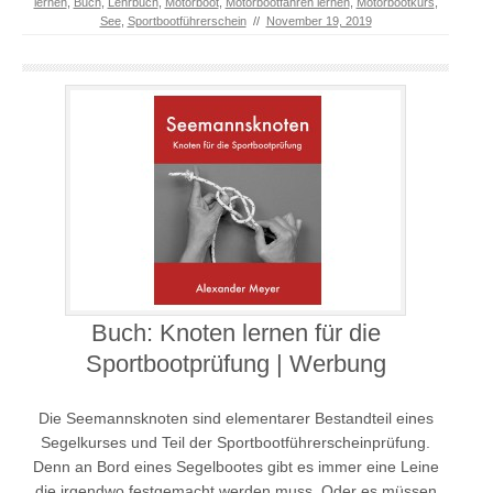
lernen
,
Buch
,
Lehrbuch
,
Motorboot
,
Motorbootfahren lernen
,
Motorbootkurs
,
See
,
Sportbootführerschein
//
November 19, 2019
Buch: Knoten lernen für die
Sportbootprüfung | Werbung
Die Seemannsknoten sind elementarer Bestandteil eines
Segelkurses und Teil der Sportbootführerscheinprüfung.
Denn an Bord eines Segelbootes gibt es immer eine Leine
die irgendwo festgemacht werden muss. Oder es müssen