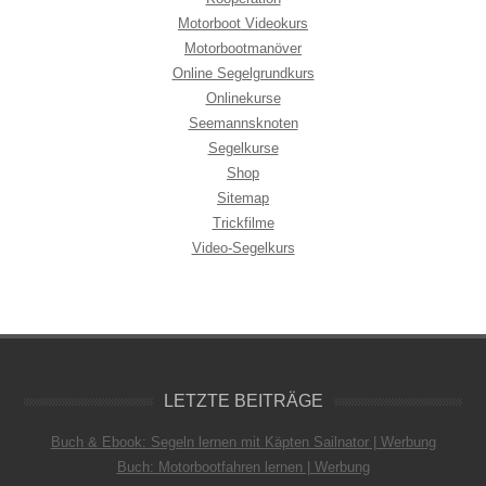
Motorboot Videokurs
Motorbootmanöver
Online Segelgrundkurs
Onlinekurse
Seemannsknoten
Segelkurse
Shop
Sitemap
Trickfilme
Video-Segelkurs
LETZTE BEITRÄGE
Buch & Ebook: Segeln lernen mit Käpten Sailnator | Werbung
Buch: Motorbootfahren lernen | Werbung