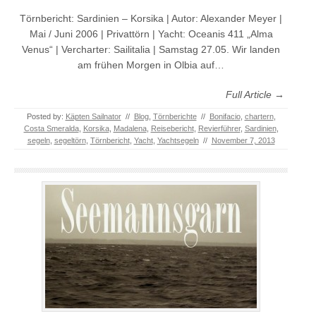
Törnbericht: Sardinien – Korsika | Autor: Alexander Meyer |
Mai / Juni 2006 | Privattörn | Yacht: Oceanis 411 „Alma
Venus“ | Vercharter: Sailitalia | Samstag 27.05. Wir landen
am frühen Morgen in Olbia auf…
Full Article →
Posted by:
Käpten Sailnator
//
Blog
,
Törnberichte
//
Bonifacio
,
chartern
,
Costa Smeralda
,
Korsika
,
Madalena
,
Reisebericht
,
Revierführer
,
Sardinien
,
segeln
,
segeltörn
,
Törnbericht
,
Yacht
,
Yachtsegeln
//
November 7, 2013