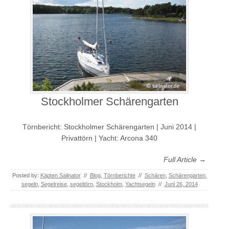
Stockholmer Schärengarten
Törnbericht: Stockholmer Schärengarten | Juni 2014 |
Privattörn | Yacht: Arcona 340
Full Article →
Posted by:
Käpten Sailnator
//
Blog
,
Törnberichte
//
Schären
,
Schärengarten
,
segeln
,
Segelreise
,
segeltörn
,
Stockholm
,
Yachtsegeln
//
Juni 26, 2014