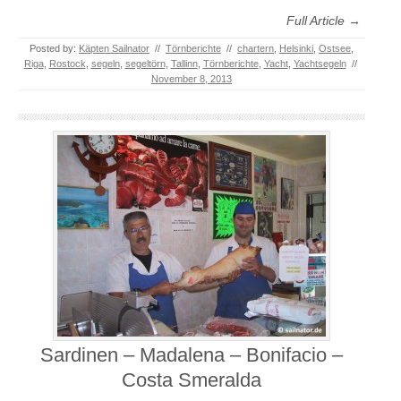
Full Article →
Posted by:
Käpten Sailnator
//
Törnberichte
//
chartern
,
Helsinki
,
Ostsee
,
Riga
,
Rostock
,
segeln
,
segeltörn
,
Tallinn
,
Törnberichte
,
Yacht
,
Yachtsegeln
//
November 8, 2013
Sardinen – Madalena – Bonifacio –
Costa Smeralda