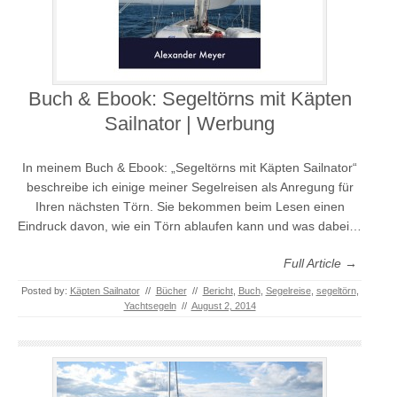
Buch & Ebook: Segeltörns mit Käpten
Sailnator | Werbung
In meinem Buch & Ebook: „Segeltörns mit Käpten Sailnator“
beschreibe ich einige meiner Segelreisen als Anregung für
Ihren nächsten Törn. Sie bekommen beim Lesen einen
Eindruck davon, wie ein Törn ablaufen kann und was dabei…
Full Article →
Posted by:
Käpten Sailnator
//
Bücher
//
Bericht
,
Buch
,
Segelreise
,
segeltörn
,
Yachtsegeln
//
August 2, 2014