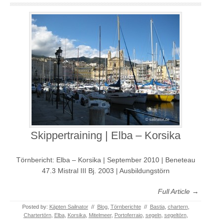
Skippertraining | Elba – Korsika
Törnbericht: Elba – Korsika | September 2010 | Beneteau
47.3 Mistral III Bj. 2003 | Ausbildungstörn
Full Article →
Posted by:
Käpten Sailnator
//
Blog
,
Törnberichte
//
Bastia
,
chartern
,
Chartertörn
,
Elba
,
Korsika
,
Mitelmeer
,
Portoferraio
,
segeln
,
segeltörn
,