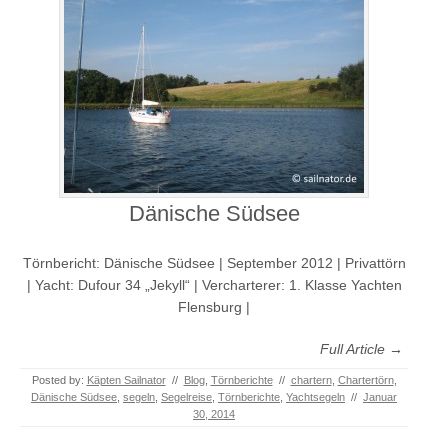
Dänische Südsee
Törnbericht: Dänische Südsee | September 2012 | Privattörn
| Yacht: Dufour 34 „Jekyll“ | Vercharterer: 1. Klasse Yachten
Flensburg |
Full Article →
Posted by:
Käpten Sailnator
//
Blog
,
Törnberichte
//
chartern
,
Chartertörn
,
Dänische Südsee
,
segeln
,
Segelreise
,
Törnberichte
,
Yachtsegeln
//
Januar
30, 2014