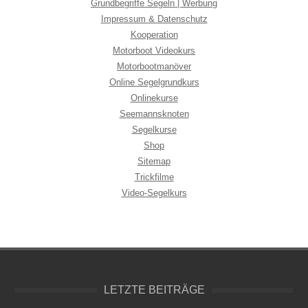
Grundbegriffe Segeln | Werbung
Impressum & Datenschutz
Kooperation
Motorboot Videokurs
Motorbootmanöver
Online Segelgrundkurs
Onlinekurse
Seemannsknoten
Segelkurse
Shop
Sitemap
Trickfilme
Video-Segelkurs
LETZTE BEITRÄGE