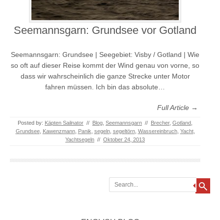
Seemannsgarn: Grundsee vor Gotland
Seemannsgarn: Grundsee | Seegebiet: Visby / Gotland | Wie
so oft auf dieser Reise kommt der Wind genau von vorne, so
dass wir wahrscheinlich die ganze Strecke unter Motor
fahren müssen. Ich bin das absolute…
Full Article →
Posted by:
Käpten Sailnator
//
Blog
,
Seemannsgarn
//
Brecher
,
Gotland
,
Grundsee
,
Kawenzmann
,
Panik
,
segeln
,
segeltörn
,
Wassereinbruch
,
Yacht
,
Yachtsegeln
//
Oktober 24, 2013
Search