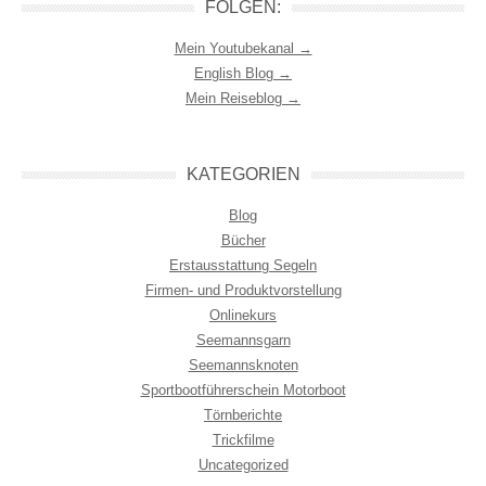
FOLGEN:
Mein Youtubekanal →
English Blog →
Mein Reiseblog →
KATEGORIEN
Blog
Bücher
Erstausstattung Segeln
Firmen- und Produktvorstellung
Onlinekurs
Seemannsgarn
Seemannsknoten
Sportbootführerschein Motorboot
Törnberichte
Trickfilme
Uncategorized