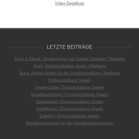
Video-Segelkurs
LETZTE BEITRÄGE
Buch & Ebook: Segeln lernen mit Käpten Sailnator | Werbung
Buch: Motorbootfahren lernen | Werbung
Buch: Knoten lernen für die Sportbootprüfung | Werbung
Erstausstattung Segeln
Segelschuhe | Erstausstattung Segeln
Segelhandschuhe | Erstausstattung Segeln
Segeljacken | Erstausstattung Segeln
Segelhosen | Erstausstattung Segeln
Zubehör | Erstausstattung Segeln
Motorbootmanöver für den Sportbootführerschein