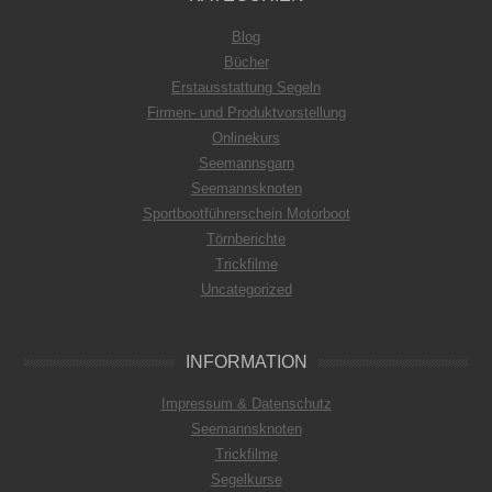
Blog
Bücher
Erstausstattung Segeln
Firmen- und Produktvorstellung
Onlinekurs
Seemannsgarn
Seemannsknoten
Sportbootführerschein Motorboot
Törnberichte
Trickfilme
Uncategorized
INFORMATION
Impressum & Datenschutz
Seemannsknoten
Trickfilme
Segelkurse