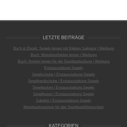
LETZTE BEITRÄGE
Buch & Ebook: Segeln lernen mit Käpten Sailnator | Werbung
Buch: Motorbootfahren lernen | Werbung
Buch: Knoten lernen für die Sportbootprüfung | Werbung
Erstausstattung Segeln
Segelschuhe | Erstausstattung Segeln
Segelhandschuhe | Erstausstattung Segeln
Segeljacken | Erstausstattung Segeln
Segelhosen | Erstausstattung Segeln
Zubehör | Erstausstattung Segeln
Motorbootmanöver für den Sportbootführerschein
KATEGORIEN