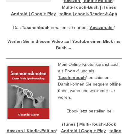
Amazon | Kindle Edition
*
Multi-Touch-Buch | iTunes
Android | Google Play
tolino | ebook-Reader & App
Das
Taschenbuch
erhalten sie nur bei:
Amazon.de
*
Werfen Sie in diesem Video auf Youtube einen Blick ins
Buch →
Mein Online-Knotenkurs ist auch
als
Ebook
* und als
Taschenbuch
* erschienen.
Damit können Sie bequem offline
üben, wann und wo immer sie
wollen.
Ebook jetzt bestellen bei:
iTunes | Multi-Touch-Book
Amazon | Kindle-Edition
*
Android | Google Play
tolino