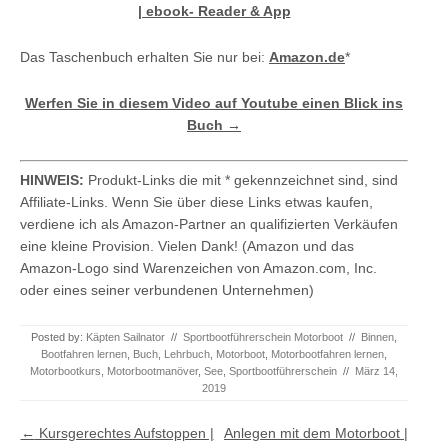
| ebook- Reader & App
Das Taschenbuch erhalten Sie nur bei:
Amazon.de
*
Werfen Sie in diesem Video auf Youtube einen Blick ins
Buch →
HINWEIS:
Produkt-Links die mit * gekennzeichnet sind, sind
Affiliate-Links. Wenn Sie über diese Links etwas kaufen,
verdiene ich als Amazon-Partner an qualifizierten Verkäufen
eine kleine Provision. Vielen Dank! (Amazon und das
Amazon-Logo sind Warenzeichen von Amazon.com, Inc.
oder eines seiner verbundenen Unternehmen)
Posted by:
Käpten Sailnator
//
Sportbootführerschein Motorboot
//
Binnen
,
Bootfahren lernen
,
Buch
,
Lehrbuch
,
Motorboot
,
Motorbootfahren lernen
,
Motorbootkurs
,
Motorbootmanöver
,
See
,
Sportbootführerschein
//
März 14,
2019
Post navigation
←
Kursgerechtes Aufstoppen |
Anlegen mit dem Motorboot |