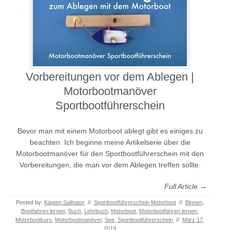
Vorbereitungen vor dem Ablegen |
Motorbootmanöver
Sportbootführerschein
Bevor man mit einem Motorboot ablegt gibt es einiges zu
beachten. Ich beginne meine Artikelserie über die
Motorbootmanöver für den Sportbootführerschein mit den
Vorbereitungen, die man vor dem Ablegen treffen sollte.
Full Article →
Posted by:
Käpten Sailnator
//
Sportbootführerschein Motorboot
//
Binnen
,
Bootfahren lernen
,
Buch
,
Lehrbuch
,
Motorboot
,
Motorbootfahren lernen
,
Motorbootkurs
,
Motorbootmanöver
,
See
,
Sportbootführerschein
//
März 17,
2019