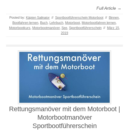
Full Article →
Posted by:
Käpten Sailnator
//
Sportbootführerschein Motorboot
//
Binnen
,
Bootfahren lernen
,
Buch
,
Lehrbuch
,
Motorboot
,
Motorbootfahren lernen
,
Motorbootkurs
,
Motorbootmanöver
,
See
,
Sportbootführerschein
//
März 15,
2019
Rettungsmanöver mit dem Motorboot |
Motorbootmanöver
Sportbootführerschein