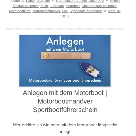
Posted by:
Käpten Sailnator
//
Sportbootführerschein Motorboot
//
Binnen
,
Bootfahren lernen
,
Buch
,
Lehrbuch
,
Motorboot
,
Motorbootfahren lernen
,
Motorbootkurs
,
Motorbootmanöver
,
See
,
Sportbootführerschein
//
März 16,
2019
Anlegen mit dem Motorboot |
Motorbootmanöver
Sportbootführerschein
Hier erkläre ich wie man mit dem Motorboot längsseits
anlegt.