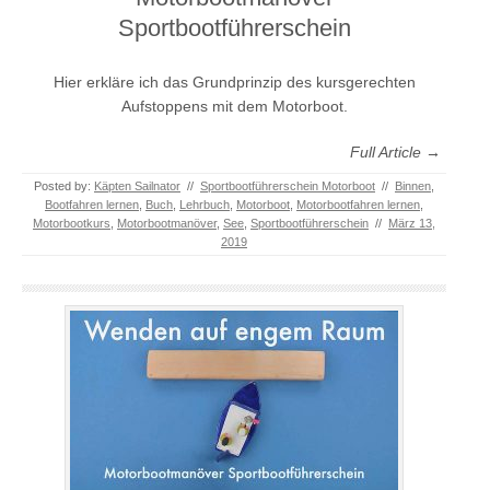
Sportbootführerschein
Hier erkläre ich das Grundprinzip des kursgerechten
Aufstoppens mit dem Motorboot.
Full Article →
Posted by:
Käpten Sailnator
//
Sportbootführerschein Motorboot
//
Binnen
,
Bootfahren lernen
,
Buch
,
Lehrbuch
,
Motorboot
,
Motorbootfahren lernen
,
Motorbootkurs
,
Motorbootmanöver
,
See
,
Sportbootführerschein
//
März 13,
2019