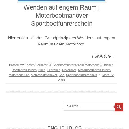
Wenden auf engem Raum |
Motorbootmanöver
Sportbootführerschein
Hier erkläre ich das Grundprinzip des Wendens auf engem
Raum mit dem Motorboot.
Full Article →
Posted by:
Käpten Sailnator
//
Sportbootführerschein Motorboot
//
Binnen
,
Bootfahren lernen
,
Buch
,
Lehrbuch
,
Motorboot
,
Motorbootfahren lernen
,
Motorbootkurs
,
Motorbootmanöver
,
See
,
Sportbootführerschein
//
März 12,
2019
Search
ENGLISH BLOG