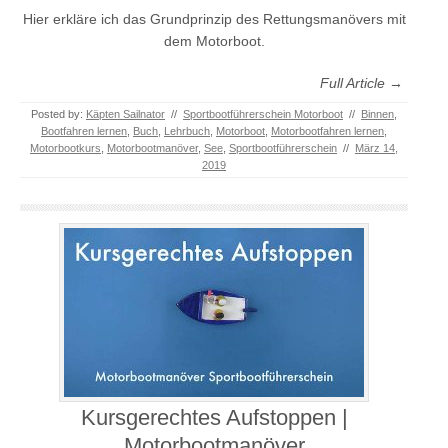
Hier erkläre ich das Grundprinzip des Rettungsmanövers mit
dem Motorboot.
Full Article →
Posted by:
Käpten Sailnator
//
Sportbootführerschein Motorboot
//
Binnen
,
Bootfahren lernen
,
Buch
,
Lehrbuch
,
Motorboot
,
Motorbootfahren lernen
,
Motorbootkurs
,
Motorbootmanöver
,
See
,
Sportbootführerschein
//
März 14,
2019
Kursgerechtes Aufstoppen |
Motorbootmanöver