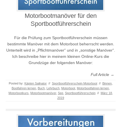
Motorbootmanöver für den
Sportbootführerschein
Für die Prüfung zum Sportbootführerschein müssen
bestimmte Manöver mit dem Motorboot beherrscht werden.
Unterteilt wird in „Pflichtmanöver“ und in „sonstige Manöver“.
Ich beschreibe hier in meinem kleinen Online-Kurs die
Grundzüge der folgenden Manöver:
Full Article →
Posted by:
Käpten Sailnator
//
Sportbootführerschein Motorboot
//
Binnen
,
Bootfahren lernen
,
Buch
,
Lehrbuch
,
Motorboot
,
Motorbootfahren lernen
,
Motorbootkurs
,
Motorbootmanöver
,
See
,
Sportbootführerschein
//
März 18,
2019