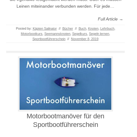
Leinen miteinander verbunden werden. Für jede…
Full Article →
Posted by:
Käpten Sailnator
//
Bücher
//
Buch
,
Knoten
,
Lehrbuch
,
Motorbootkurs
,
Seemannsknoten
,
Segelkurs
,
Segeln lernen
,
Sportbootführerschein
//
November 8, 2019
Motorbootmanöver für den
Sportbootführerschein