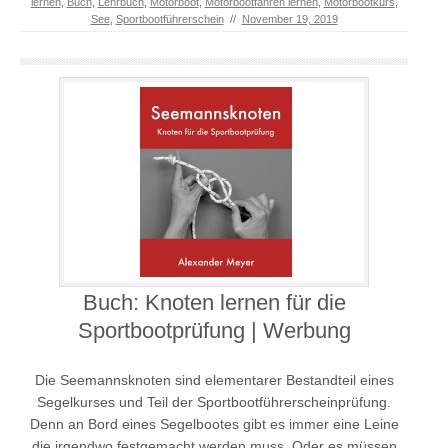
lernen
,
Buch
,
Lehrbuch
,
Motorboot
,
Motorbootfahren lernen
,
Motorbootkurs
,
See
,
Sportbootführerschein
//
November 19, 2019
Buch: Knoten lernen für die
Sportbootprüfung | Werbung
Die Seemannsknoten sind elementarer Bestandteil eines
Segelkurses und Teil der Sportbootführerscheinprüfung.
Denn an Bord eines Segelbootes gibt es immer eine Leine
die irgendwo festgemacht werden muss. Oder es müssen