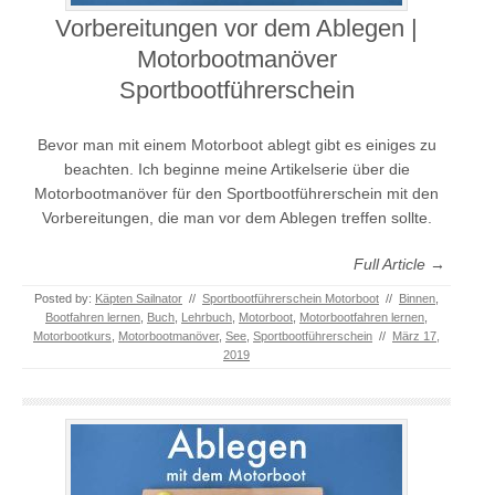
Vorbereitungen vor dem Ablegen |
Motorbootmanöver
Sportbootführerschein
Bevor man mit einem Motorboot ablegt gibt es einiges zu
beachten. Ich beginne meine Artikelserie über die
Motorbootmanöver für den Sportbootführerschein mit den
Vorbereitungen, die man vor dem Ablegen treffen sollte.
Full Article →
Posted by:
Käpten Sailnator
//
Sportbootführerschein Motorboot
//
Binnen
,
Bootfahren lernen
,
Buch
,
Lehrbuch
,
Motorboot
,
Motorbootfahren lernen
,
Motorbootkurs
,
Motorbootmanöver
,
See
,
Sportbootführerschein
//
März 17,
2019