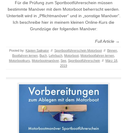
Für die Prüfung zum Sportbootführerschein müssen
bestimmte Manöver mit dem Motorboot beherrscht werden.
Unterteilt wird in „Pflichtmanöver“ und in „sonstige Manöver“.
Ich beschreibe hier in meinem kleinen Online-Kurs die
Grundzüge der folgenden Manöver:
Full Article →
Posted by:
Käpten Sailnator
//
Sportbootführerschein Motorboot
//
Binnen
,
Bootfahren lernen
,
Buch
,
Lehrbuch
,
Motorboot
,
Motorbootfahren lernen
,
Motorbootkurs
,
Motorbootmanöver
,
See
,
Sportbootführerschein
//
März 18,
2019