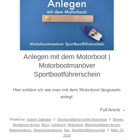
Anlegen mit dem Motorboot |
Motorbootmanöver
Sportbootführerschein
Hier erkläre ich wie man mit dem Motorboot längsseits
anlegt.
Full Article →
Posted by:
Käpten Sailnator
//
Sportbootführerschein Motorboot
//
Binnen
,
Bootfahren lernen
,
Buch
,
Lehrbuch
,
Motorboot
,
Motorbootfahren lernen
,
Motorbootkurs
,
Motorbootmanöver
,
See
,
Sportbootführerschein
//
März 15,
2019