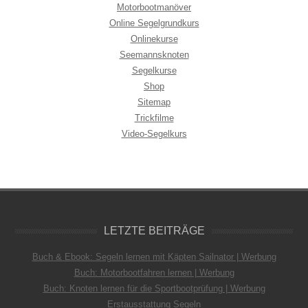
Motorbootmanöver
Online Segelgrundkurs
Onlinekurse
Seemannsknoten
Segelkurse
Shop
Sitemap
Trickfilme
Video-Segelkurs
LETZTE BEITRÄGE
Buch & Ebook: Segeln lernen mit Käpten Sailnator | Werbung
Buch: Motorbootfahren lernen | Werbung
Buch: Knoten lernen für die Sportbootprüfung | Werbung
Erstausstattung Segeln