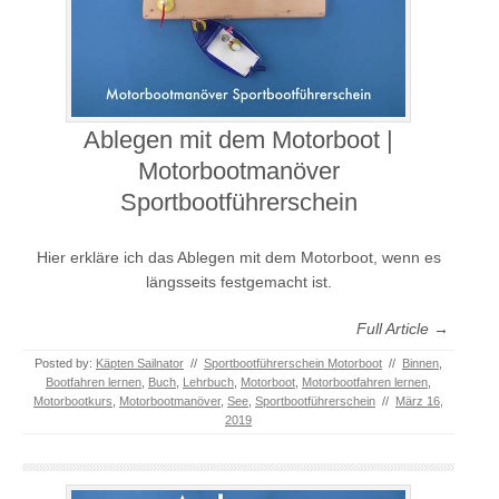
Ablegen mit dem Motorboot |
Motorbootmanöver
Sportbootführerschein
Hier erkläre ich das Ablegen mit dem Motorboot, wenn es
längsseits festgemacht ist.
Full Article →
Posted by:
Käpten Sailnator
//
Sportbootführerschein Motorboot
//
Binnen
,
Bootfahren lernen
,
Buch
,
Lehrbuch
,
Motorboot
,
Motorbootfahren lernen
,
Motorbootkurs
,
Motorbootmanöver
,
See
,
Sportbootführerschein
//
März 16,
2019