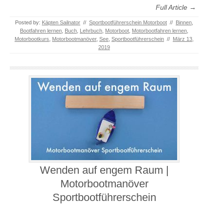
Full Article →
Posted by:
Käpten Sailnator
//
Sportbootführerschein Motorboot
//
Binnen
,
Bootfahren lernen
,
Buch
,
Lehrbuch
,
Motorboot
,
Motorbootfahren lernen
,
Motorbootkurs
,
Motorbootmanöver
,
See
,
Sportbootführerschein
//
März 13,
2019
Wenden auf engem Raum |
Motorbootmanöver
Sportbootführerschein