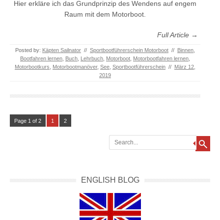
Hier erkläre ich das Grundprinzip des Wendens auf engem
Raum mit dem Motorboot.
Full Article →
Posted by:
Käpten Sailnator
//
Sportbootführerschein Motorboot
//
Binnen
,
Bootfahren lernen
,
Buch
,
Lehrbuch
,
Motorboot
,
Motorbootfahren lernen
,
Motorbootkurs
,
Motorbootmanöver
,
See
,
Sportbootführerschein
//
März 12,
2019
Page 1 of 2
1
2
Search
ENGLISH BLOG