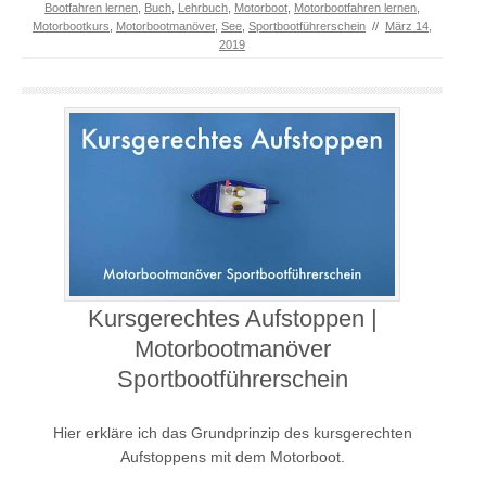
Bootfahren lernen
,
Buch
,
Lehrbuch
,
Motorboot
,
Motorbootfahren lernen
,
Motorbootkurs
,
Motorbootmanöver
,
See
,
Sportbootführerschein
//
März 14,
2019
Kursgerechtes Aufstoppen |
Motorbootmanöver
Sportbootführerschein
Hier erkläre ich das Grundprinzip des kursgerechten
Aufstoppens mit dem Motorboot.