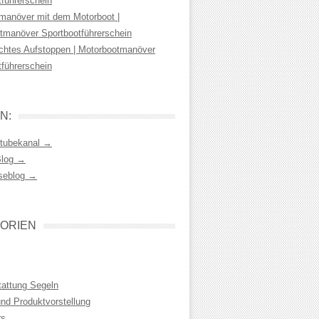
tführerschein
manöver mit dem Motorboot |
tmanöver Sportbootführerschein
chtes Aufstoppen | Motorbootmanöver
tführerschein
N:
tubekanal →
Blog →
seblog →
ORIEN
tattung Segeln
und Produktvorstellung
rs