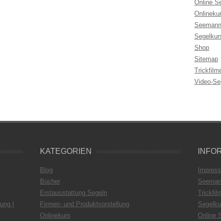
Online S
Onlineku
Seemann
Segelkur
Shop
Sitemap
Trickfilm
Video-Se
KATEGORIEN
INFO
Blog
Impres
Bücher
Seeman
Erstausstattung Segeln
Trickfil
ung |
Firmen- und Produktvorstellung
Segelku
Onlinekurs
Online 