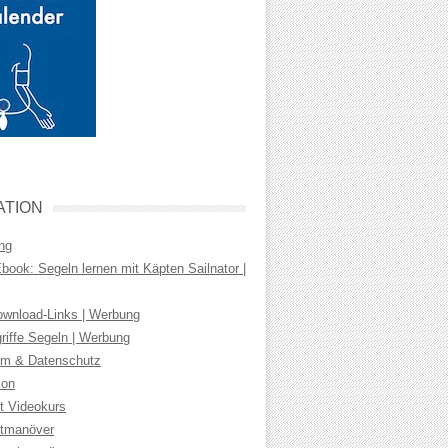
ATION
ng
ook: Segeln lernen mit Käpten Sailnator |
wnload-Links | Werbung
riffe Segeln | Werbung
m & Datenschutz
ion
t Videokurs
tmanöver