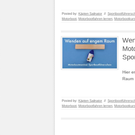
Posted by:
Käpten Sailnator
//
Sportbootführersc
Motorboot
,
Motorbootfahren lernen
,
Motorbootkur
Wen
Mot
Spor
Hier e
Raum 
Posted by:
Käpten Sailnator
//
Sportbootführersc
Motorboot
,
Motorbootfahren lernen
,
Motorbootkur