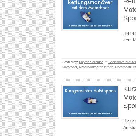
Ret
Mot
Spor
Hier e
dem M
Posted by:
Käpten Sailnator
//
Sportbootführersc
Motorboot
,
Motorbootfahren lernen
,
Motorbootkur
Kurs
Mot
Spor
Hier e
Aufsto