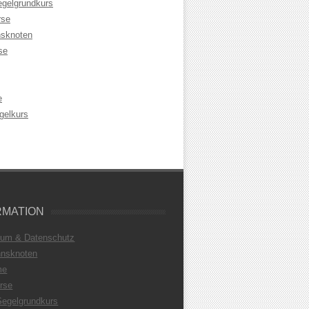
egelgrundkurs
rse
sknoten
se
e
gelkurs
RMATION
sum & Datenschutz
nsknoten
me
rse
Segelgrundkurs