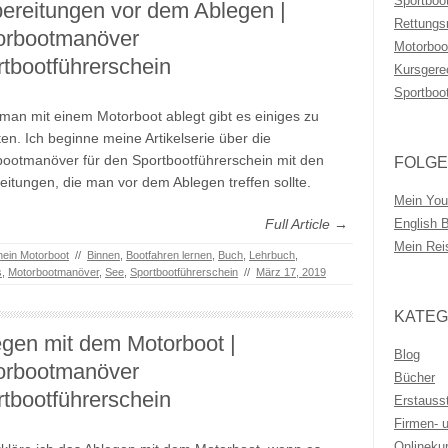
Sportboo
ereitungen vor dem Ablegen |
Rettungs
orbootmanöver
Motorboo
tbootführerschein
Kursgere
Sportboo
man mit einem Motorboot ablegt gibt es einiges zu
en. Ich beginne meine Artikelserie über die
ootmanöver für den Sportbootführerschein mit den
FOLGE
eitungen, die man vor dem Ablegen treffen sollte.
Mein You
Full Article →
English 
Mein Rei
hein Motorboot
//
Binnen
,
Bootfahren lernen
,
Buch
,
Lehrbuch
,
s
,
Motorbootmanöver
,
See
,
Sportbootführerschein
//
März 17, 2019
KATEG
gen mit dem Motorboot |
Blog
orbootmanöver
Bücher
tbootführerschein
Erstauss
Firmen- 
Onlineku