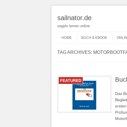
sailnator.de
segeln lernen online
Skip to content
Menu
HOME
BUCH & EBOOK
ONLI
TAG ARCHIVES:
MOTORBOOTF
Buch
FEATURED
Das Bu
Beglei
ersten
Prüfun
Motorb