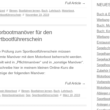
Full Article →
NEUES
ized
//
Binnen
,
Bootfahren lernen
,
Buch
,
Lehrbuch
,
Motorboot
,
Buch & Eb
tbootführerschein
//
November 19, 2019
Werbung
Buch: Mo
orbootmanöver für den
Buch: Kno
Werbung
tbootführerschein
Erstauss
Segelsch
e Prüfung zum Sportbootführerschein müssen
Segelhan
mte Manöver mit dem Motorboot beherrscht werden.
Segeljac
eilt wird in „Pflichtmanöver“ und in „sonstige Manöver“.
Segelhos
schreibe hier in meinem kleinen Online-Kurs die
Zubehör 
züge der folgenden Manöver:
Motorboo
Vorberei
Full Article →
Motorboo
hein Motorboot
//
Binnen
,
Bootfahren lernen
,
Buch
,
Lehrbuch
,
Ablegen 
s
,
Motorbootmanöver
,
See
,
Sportbootführerschein
//
März 18, 2019
Sportboo
Anlegen 