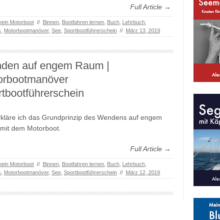
Full Article →
hein Motorboot
//
Binnen
,
Bootfahren lernen
,
Buch
,
Lehrbuch
,
s
,
Motorbootmanöver
,
See
,
Sportbootführerschein
//
März 13, 2019
den auf engem Raum |
orbootmanöver
tbootführerschein
rkläre ich das Grundprinzip des Wendens auf engem
mit dem Motorboot.
Full Article →
hein Motorboot
//
Binnen
,
Bootfahren lernen
,
Buch
,
Lehrbuch
,
s
,
Motorbootmanöver
,
See
,
Sportbootführerschein
//
März 12, 2019