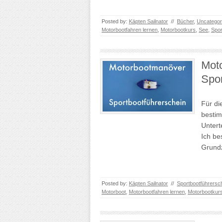
Posted by:
Käpten Sailnator
//
Bücher
,
Uncategor
Motorbootfahren lernen
,
Motorbootkurs
,
See
,
Spor
Mot
Spor
Für di
bestim
Untert
Ich be
Grund
Posted by:
Käpten Sailnator
//
Sportbootführersc
Motorboot
,
Motorbootfahren lernen
,
Motorbootkur