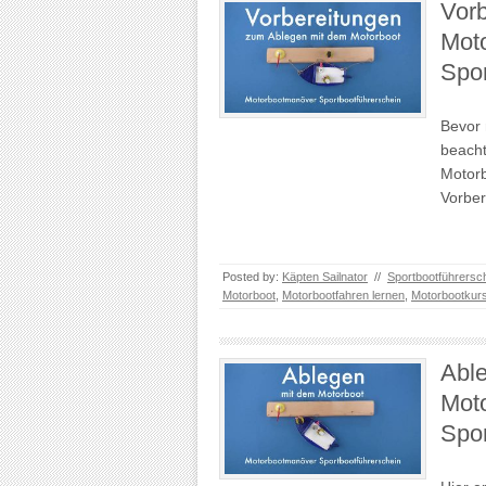
Vorb
Mot
Spor
Bevor 
beacht
Motorb
Vorber
Posted by:
Käpten Sailnator
//
Sportbootführersc
Motorboot
,
Motorbootfahren lernen
,
Motorbootkur
Able
Mot
Spor