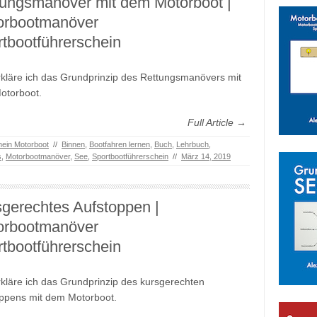
tungsmanöver mit dem Motorboot |
orbootmanöver
tbootführerschein
rkläre ich das Grundprinzip des Rettungsmanövers mit
otorboot.
Full Article →
hein Motorboot
//
Binnen
,
Bootfahren lernen
,
Buch
,
Lehrbuch
,
s
,
Motorbootmanöver
,
See
,
Sportbootführerschein
//
März 14, 2019
gerechtes Aufstoppen |
orbootmanöver
tbootführerschein
rkläre ich das Grundprinzip des kursgerechten
ppens mit dem Motorboot.