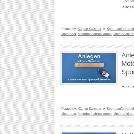
Hier e
längss
Posted by:
Käpten Sailnator
//
Sportbootführersc
Motorboot
,
Motorbootfahren lernen
,
Motorbootkur
Anle
Mot
Spor
Hier e
Posted by:
Käpten Sailnator
//
Sportbootführersc
Motorboot
,
Motorbootfahren lernen
,
Motorbootkur