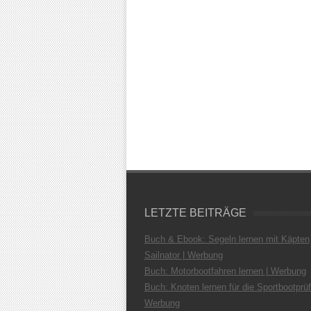
LETZTE BEITRÄGE
Buch & Ebook: Segeln lernen mit Käpten
Sailnator | Werbung
Buch: Motorbootfahren lernen | Werbung
Buch: Knoten lernen für die Sportbootprüf
Werbung