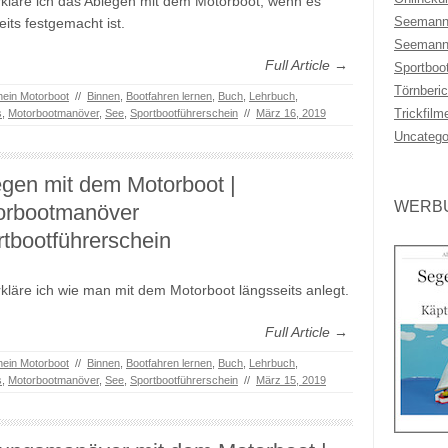
rkläre ich das Ablegen mit dem Motorboot, wenn es
Seemann
eits festgemacht ist.
Seemann
Full Article →
Sportboo
Törnberic
hein Motorboot
//
Binnen
,
Bootfahren lernen
,
Buch
,
Lehrbuch
,
Trickfilm
s
,
Motorbootmanöver
,
See
,
Sportbootführerschein
//
März 16, 2019
Uncatego
gen mit dem Motorboot |
WERBU
orbootmanöver
tbootführerschein
rkläre ich wie man mit dem Motorboot längsseits anlegt.
Full Article →
hein Motorboot
//
Binnen
,
Bootfahren lernen
,
Buch
,
Lehrbuch
,
s
,
Motorbootmanöver
,
See
,
Sportbootführerschein
//
März 15, 2019