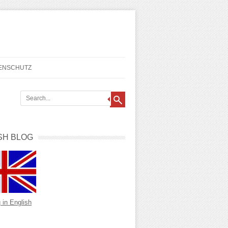
TENSCHUTZ
SH BLOG
 in English