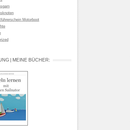
sgarn
sknoten
tführerschein Motorboot
hte
e
rized
NG | MEINE BÜCHER: