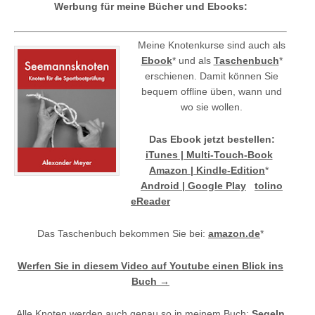
Werbung für meine Bücher und Ebooks:
Meine Knotenkurse sind auch als
Ebook
* und als
Taschenbuch
*
erschienen. Damit können Sie
bequem offline üben, wann und
wo sie wollen.
Das Ebook jetzt bestellen:
iTunes | Multi-Touch-Book
Amazon | Kindle-Edition
*
Android | Google Play
tolino
eReader
Das Taschenbuch bekommen Sie bei:
amazon.de
*
Werfen Sie in diesem Video auf Youtube einen Blick ins
Buch →
Alle Knoten werden auch genau so in meinem Buch:
Segeln