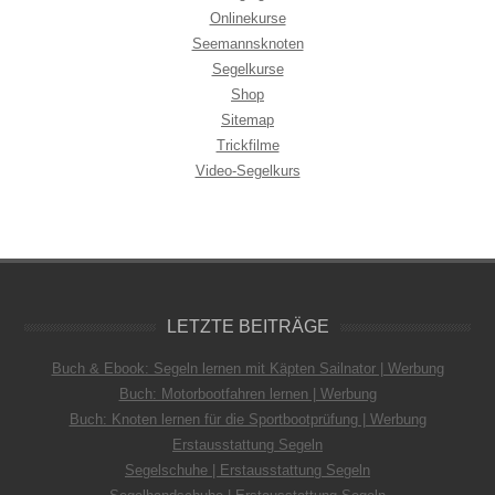
Onlinekurse
Seemannsknoten
Segelkurse
Shop
Sitemap
Trickfilme
Video-Segelkurs
LETZTE BEITRÄGE
Buch & Ebook: Segeln lernen mit Käpten Sailnator | Werbung
Buch: Motorbootfahren lernen | Werbung
Buch: Knoten lernen für die Sportbootprüfung | Werbung
Erstausstattung Segeln
Segelschuhe | Erstausstattung Segeln