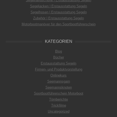
Segelhandschuhe | Erstausstattung Segeln
Segeljacken | Erstausstattung Segeln
Segelhosen | Erstausstattung Segeln
Zubehör | Erstausstattung Segeln
Motorbootmanöver für den Sportbootführerschein
KATEGORIEN
Blog
Bücher
Erstausstattung Segeln
Firmen- und Produktvorstellung
Onlinekurs
Seemannsgarn
Seemannsknoten
Sportbootführerschein Motorboot
Törnberichte
Trickfilme
Uncategorized