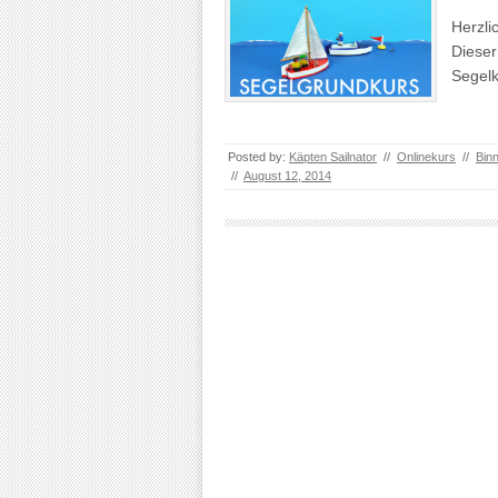
Herzli
Dieser
Segelk
Posted by:
Käpten Sailnator
//
Onlinekurs
//
Bin
//
August 12, 2014