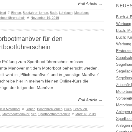
Full Article →
NEUES
ized
//
Binnen
,
Bootfahren lernen
,
Buch
,
Lehrbuch
,
Motorboot
,
Buch & Eb
tbootführerschein
//
November 19, 2019
Werbung
Buch: Mo
orbootmanöver für den
Buch: Kno
Werbung
tbootführerschein
Erstauss
Segelsch
e Prüfung zum Sportbootführerschein müssen
Segelhan
mte Manöver mit dem Motorboot beherrscht werden.
Segeljac
eilt wird in „Pflichtmanöver“ und in „sonstige Manöver“.
Segelhos
schreibe hier in meinem kleinen Online-Kurs die
Zubehör 
züge der folgenden Manöver:
Motorboo
Vorberei
Full Article →
Motorboo
hein Motorboot
//
Binnen
,
Bootfahren lernen
,
Buch
,
Lehrbuch
,
Ablegen 
s
,
Motorbootmanöver
,
See
,
Sportbootführerschein
//
März 18, 2019
Sportboo
Anlegen 