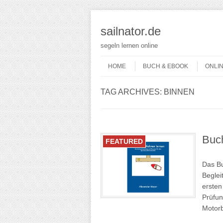
sailnator.de
segeln lernen online
Skip to content
Menu
HOME
BUCH & EBOOK
ONLI
TAG ARCHIVES:
BINNEN
Buch
FEATURED
Das Bu
Beglei
ersten
Prüfun
Motorb