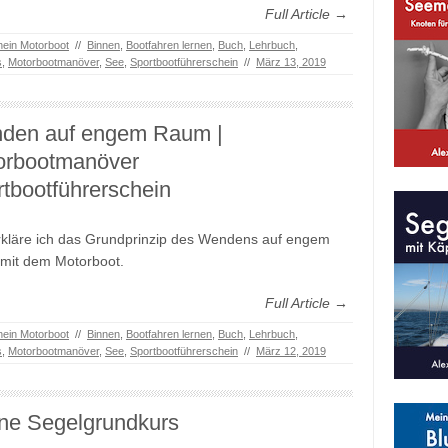
Full Article →
hein Motorboot
//
Binnen
,
Bootfahren lernen
,
Buch
,
Lehrbuch
,
s
,
Motorbootmanöver
,
See
,
Sportbootführerschein
//
März 13, 2019
den auf engem Raum |
orbootmanöver
tbootführerschein
rkläre ich das Grundprinzip des Wendens auf engem
mit dem Motorboot.
Full Article →
hein Motorboot
//
Binnen
,
Bootfahren lernen
,
Buch
,
Lehrbuch
,
s
,
Motorbootmanöver
,
See
,
Sportbootführerschein
//
März 12, 2019
ine Segelgrundkurs