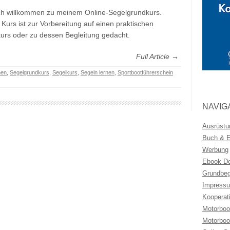
ch willkommen zu meinem Online-Segelgrundkurs.
 Kurs ist zur Vorbereitung auf einen praktischen
urs oder zu dessen Begleitung gedacht.
Full Article →
nen
,
Segelgrundkurs
,
Segelkurs
,
Segeln lernen
,
Sportbootführerschein
NAVIG
Ausrüstu
Buch & Eb
Werbung
Ebook Do
Grundbeg
Impressu
Kooperat
Motorboo
Motorboo