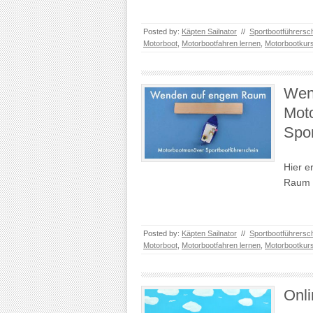
Posted by:
Käpten Sailnator
//
Sportbootführersc
Motorboot
,
Motorbootfahren lernen
,
Motorbootkur
Wen
Mot
Spor
Hier e
Raum 
Posted by:
Käpten Sailnator
//
Sportbootführersc
Motorboot
,
Motorbootfahren lernen
,
Motorbootkur
Onl