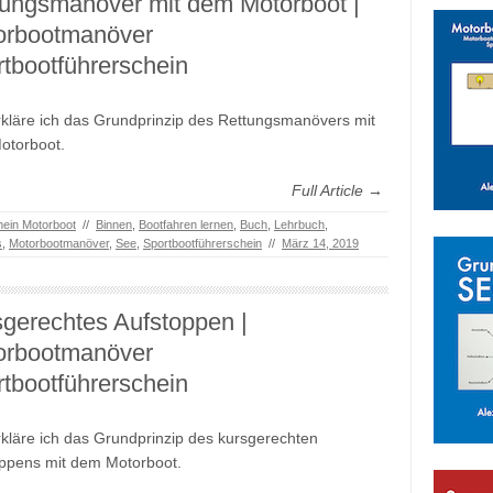
tungsmanöver mit dem Motorboot |
orbootmanöver
tbootführerschein
rkläre ich das Grundprinzip des Rettungsmanövers mit
otorboot.
Full Article →
hein Motorboot
//
Binnen
,
Bootfahren lernen
,
Buch
,
Lehrbuch
,
s
,
Motorbootmanöver
,
See
,
Sportbootführerschein
//
März 14, 2019
gerechtes Aufstoppen |
orbootmanöver
tbootführerschein
rkläre ich das Grundprinzip des kursgerechten
ppens mit dem Motorboot.