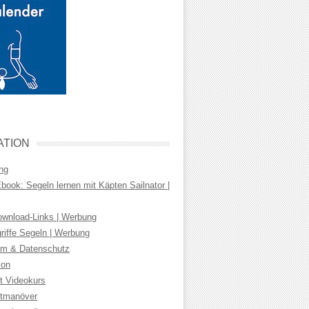
ATION
ng
ook: Segeln lernen mit Käpten Sailnator |
wnload-Links | Werbung
riffe Segeln | Werbung
m & Datenschutz
ion
t Videokurs
tmanöver