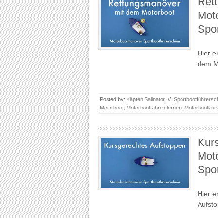
Ret
Mot
Spor
Hier e
dem M
Posted by:
Käpten Sailnator
//
Sportbootführersc
Motorboot
,
Motorbootfahren lernen
,
Motorbootkur
Kurs
Mot
Spor
Hier e
Aufsto