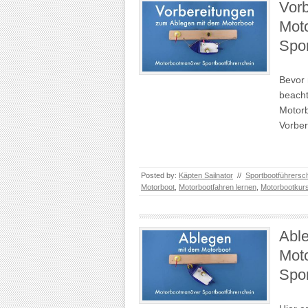
Vorb
Mot
Spor
Bevor 
beacht
Motorb
Vorber
Posted by:
Käpten Sailnator
//
Sportbootführersc
Motorboot
,
Motorbootfahren lernen
,
Motorbootkur
Able
Mot
Spor