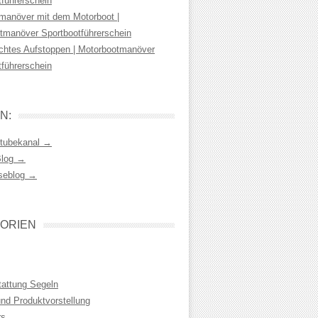
tführerschein
manöver mit dem Motorboot |
tmanöver Sportbootführerschein
chtes Aufstoppen | Motorbootmanöver
tführerschein
N:
tubekanal →
Blog →
seblog →
ORIEN
tattung Segeln
und Produktvorstellung
rs