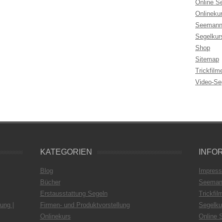
Online S
Onlineku
Seemann
Segelkur
Shop
Sitemap
Trickfilm
Video-Se
KATEGORIEN
INFO
Blog
Impres
Bücher
Seeman
Erstausstattung Segeln
Trickfil
ung |
Firmen- und Produktvorstellung
Segelku
Onlinekurs
Online 