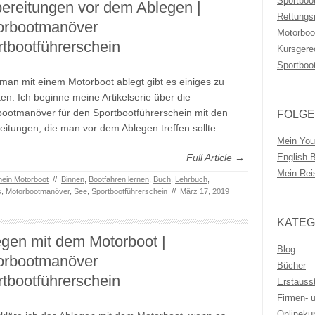
Sportboo
ereitungen vor dem Ablegen |
Rettungs
orbootmanöver
Motorboo
tbootführerschein
Kursgere
Sportboo
man mit einem Motorboot ablegt gibt es einiges zu
en. Ich beginne meine Artikelserie über die
ootmanöver für den Sportbootführerschein mit den
FOLGE
eitungen, die man vor dem Ablegen treffen sollte.
Mein You
Full Article →
English 
Mein Rei
hein Motorboot
//
Binnen
,
Bootfahren lernen
,
Buch
,
Lehrbuch
,
s
,
Motorbootmanöver
,
See
,
Sportbootführerschein
//
März 17, 2019
KATEG
gen mit dem Motorboot |
Blog
orbootmanöver
Bücher
tbootführerschein
Erstauss
Firmen- 
Onlineku