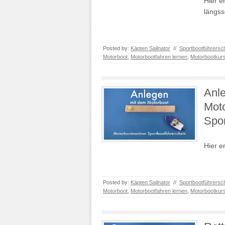
Hier e
längss
Posted by:
Käpten Sailnator
//
Sportbootführersc
Motorboot
,
Motorbootfahren lernen
,
Motorbootkur
Anle
Mot
Spor
Hier e
Posted by:
Käpten Sailnator
//
Sportbootführersc
Motorboot
,
Motorbootfahren lernen
,
Motorbootkur