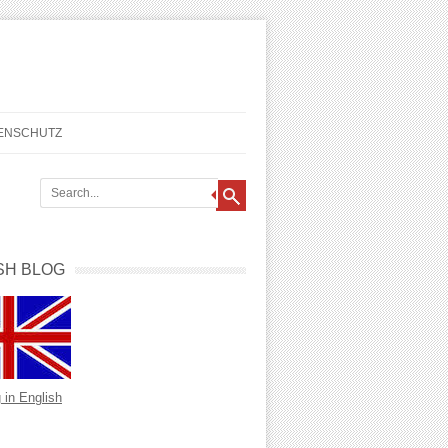
TENSCHUTZ
SH BLOG
 in English