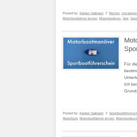
Posted by:
Käpten Sailnator
//
Bücher
,
Uncategor
Motorbootfahren lernen
,
Motorbootkurs
,
See
,
Spor
Mot
Spor
Für di
bestim
Untert
Ich be
Grund
Posted by:
Käpten Sailnator
//
Sportbootführersc
Motorboot
,
Motorbootfahren lernen
,
Motorbootkur