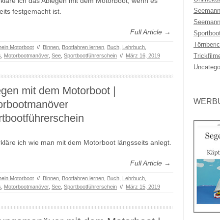
rkläre ich das Ablegen mit dem Motorboot, wenn es
Seemann
eits festgemacht ist.
Seemann
Full Article →
Sportboo
Törnberic
hein Motorboot
//
Binnen
,
Bootfahren lernen
,
Buch
,
Lehrbuch
,
Trickfilm
s
,
Motorbootmanöver
,
See
,
Sportbootführerschein
//
März 16, 2019
Uncatego
gen mit dem Motorboot |
WERBU
orbootmanöver
tbootführerschein
rkläre ich wie man mit dem Motorboot längsseits anlegt.
Full Article →
hein Motorboot
//
Binnen
,
Bootfahren lernen
,
Buch
,
Lehrbuch
,
s
,
Motorbootmanöver
,
See
,
Sportbootführerschein
//
März 15, 2019