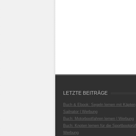
LETZTE BEITRÄGE
Buch & Ebook: Segeln lernen mit Käpten
Sailnator | Werbung
Buch: Motorbootfahren lernen | Werbung
Buch: Knoten lernen für die Sportbootprüf
Werbung