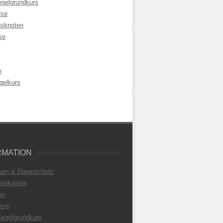
egelgrundkurs
rse
sknoten
se
e
gelkurs
RMATION
sum & Datenschutz
nsknoten
me
rse
Segelgrundkurs