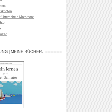
sgarn
sknoten
tführerschein Motorboot
hte
e
rized
NG | MEINE BÜCHER: