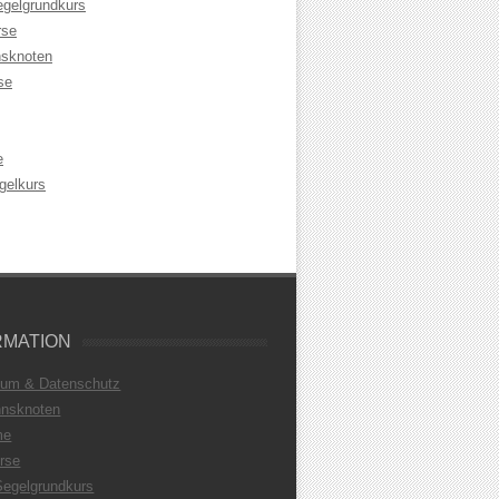
egelgrundkurs
rse
sknoten
se
e
gelkurs
RMATION
sum & Datenschutz
nsknoten
me
rse
Segelgrundkurs