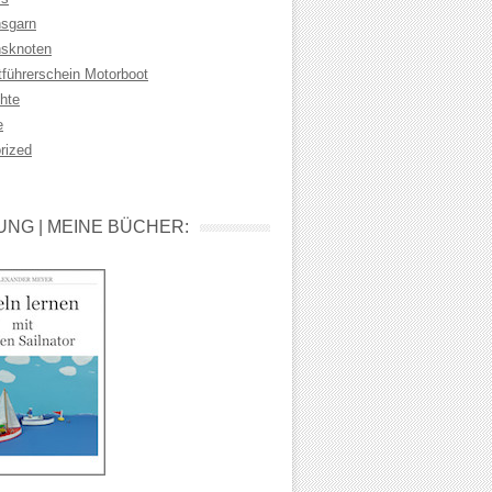
sgarn
sknoten
tführerschein Motorboot
hte
e
rized
NG | MEINE BÜCHER: