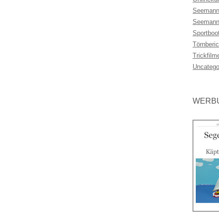
Seemann
Seemann
Sportboo
Törnberic
Trickfilm
Uncatego
WERBU