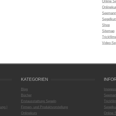
Online S
Onlineku
Seemann
Segelkur
Shop
Sitemap
Trickfilm
Video-Se
KATEGORIEN
INFO
Blog
Impres
Bücher
Seeman
Erstausstattung Segeln
Trickfil
ung |
Firmen- und Produktvorstellung
Segelku
Onlinekurs
Online 