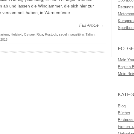
Sportboo
 ab und lassen die Windjammer, die sich hier zur
Rettungs
e versammelt haben, in Warnemünde…
Motorboo
Kursgere
Full Article →
Sportboo
artern
,
Helsinki
,
Ostsee
,
Riga
,
Rostock
,
segeln
,
segeltörn
,
Tallinn
,
 2013
FOLGE
Mein You
English 
Mein Rei
KATEG
Blog
Bücher
Erstauss
Firmen- 
Onlineku