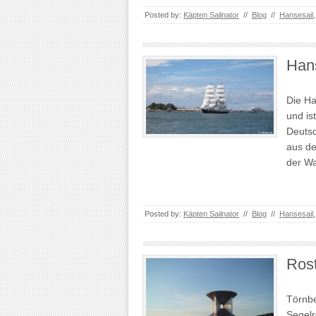
Posted by:
Käpten Sailnator
//
Blog
//
Hansesail
Han
Die Ha
und is
Deutsc
aus d
der W
Posted by:
Käpten Sailnator
//
Blog
//
Hansesail
Rost
Törnbe
Segelr