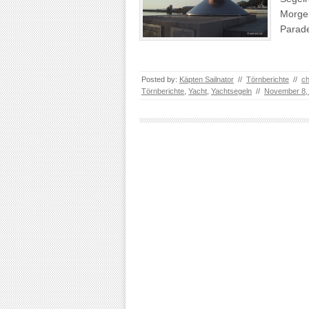
Morgen
Parad
Posted by:
Käpten Sailnator
//
Törnberichte
//
ch
Törnberichte
,
Yacht
,
Yachtsegeln
//
November 8,