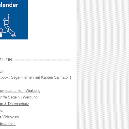
ATION
ng
ook: Segeln lernen mit Käpten Sailnator |
wnload-Links | Werbung
riffe Segeln | Werbung
m & Datenschutz
ion
t Videokurs
tmanöver