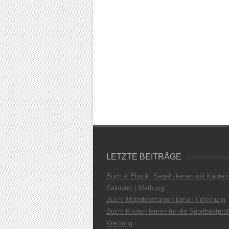
LETZTE BEITRÄGE
Buch & Ebook: Segeln lernen mit Käpten
Sailnator | Werbung
Buch: Motorbootfahren lernen | Werbung
Buch: Knoten lernen für die Sportbootprüf
Werbung