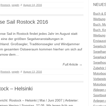
NEUES
,
Rostock
,
segeln
//
August 14, 2016
Buch & Eb
Werbung
se Sail Rostock 2016
Buch: Mo
Buch: Kno
nse Sail in Rostock findet jedes Jahr im August statt
Werbung
t eine der größten Segelveranstaltungen in
Erstauss
hland. Großsegler, Traditionssegler und Windjammer
Segelsch
em gesamten Ostseeraum kommen hierher um sich auf
Segelhan
arnow dem…
Segeljac
Segelhos
Full Article →
Zubehör 
,
Rostock
,
segeln
//
August 13, 2016
Motorboo
Vorberei
Motorboo
ock – Helsinki
Ablegen 
Sportboo
richt: Rostock – Helsinki | Mai / Juni 2007 | Anbieter:
Anlegen 
eisen Hering | Sonntag, 27.05. Wir legen früh am