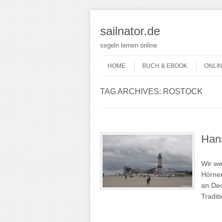
sailnator.de
segeln lernen online
Skip to content
Menu
HOME
BUCH & EBOOK
ONLI
TAG ARCHIVES:
ROSTOCK
Hans
Wir we
Hörner
an Dec
Tradit