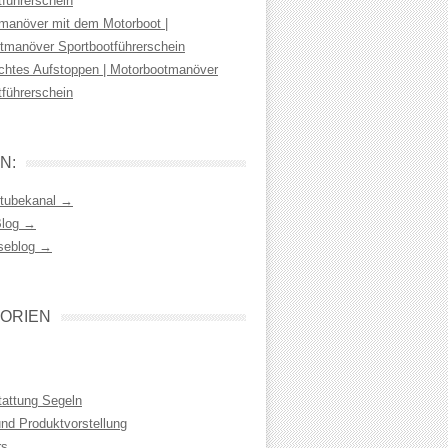
tführerschein
manöver mit dem Motorboot |
tmanöver Sportbootführerschein
chtes Aufstoppen | Motorbootmanöver
tführerschein
N:
tubekanal →
Blog →
seblog →
ORIEN
tattung Segeln
und Produktvorstellung
rs