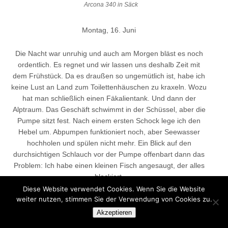
Arcona 340 in Säck
Montag, 16. Juni
Die Nacht war unruhig und auch am Morgen bläst es noch
ordentlich. Es regnet und wir lassen uns deshalb Zeit mit
dem Frühstück. Da es draußen so ungemütlich ist, habe ich
keine Lust an Land zum Toilettenhäuschen zu kraxeln. Wozu
hat man schließlich einen Fäkalientank. Und dann der
Alptraum. Das Geschäft schwimmt in der Schüssel, aber die
Pumpe sitzt fest. Nach einem ersten Schock lege ich den
Hebel um. Abpumpen funktioniert noch, aber Seewasser
hochholen und spülen nicht mehr. Ein Blick auf den
durchsichtigen Schlauch vor der Pumpe offenbart dann das
Problem: Ich habe einen kleinen Fisch angesaugt, der alles
blockiert.
Diese Website verwendet Cookies. Wenn Sie die Website
weiter nutzen, stimmen Sie der Verwendung von Cookies zu.
Akzeptieren