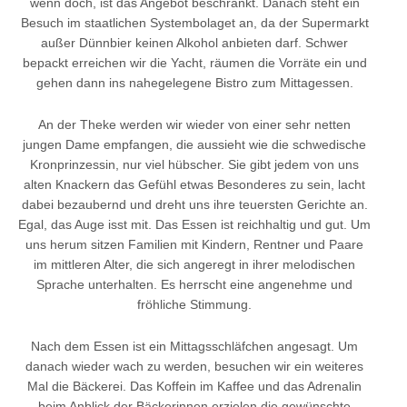
wenn doch, ist das Angebot beschränkt. Danach steht ein
Besuch im staatlichen Systembolaget an, da der Supermarkt
außer Dünnbier keinen Alkohol anbieten darf. Schwer
bepackt erreichen wir die Yacht, räumen die Vorräte ein und
gehen dann ins nahegelegene Bistro zum Mittagessen.
An der Theke werden wir wieder von einer sehr netten
jungen Dame empfangen, die aussieht wie die schwedische
Kronprinzessin, nur viel hübscher. Sie gibt jedem von uns
alten Knackern das Gefühl etwas Besonderes zu sein, lacht
dabei bezaubernd und dreht uns ihre teuersten Gerichte an.
Egal, das Auge isst mit. Das Essen ist reichhaltig und gut. Um
uns herum sitzen Familien mit Kindern, Rentner und Paare
im mittleren Alter, die sich angeregt in ihrer melodischen
Sprache unterhalten. Es herrscht eine angenehme und
fröhliche Stimmung.
Nach dem Essen ist ein Mittagsschläfchen angesagt. Um
danach wieder wach zu werden, besuchen wir ein weiteres
Mal die Bäckerei. Das Koffein im Kaffee und das Adrenalin
beim Anblick der Bäckerinnen erzielen die gewünschte