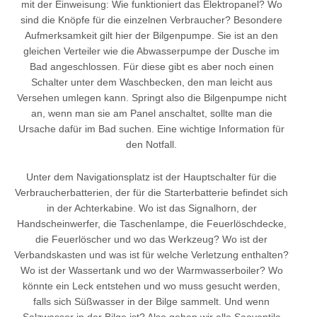
mit der Einweisung: Wie funktioniert das Elektropanel? Wo
sind die Knöpfe für die einzelnen Verbraucher? Besondere
Aufmerksamkeit gilt hier der Bilgenpumpe. Sie ist an den
gleichen Verteiler wie die Abwasserpumpe der Dusche im
Bad angeschlossen. Für diese gibt es aber noch einen
Schalter unter dem Waschbecken, den man leicht aus
Versehen umlegen kann. Springt also die Bilgenpumpe nicht
an, wenn man sie am Panel anschaltet, sollte man die
Ursache dafür im Bad suchen. Eine wichtige Information für
den Notfall.
Unter dem Navigationsplatz ist der Hauptschalter für die
Verbraucherbatterien, der für die Starterbatterie befindet sich
in der Achterkabine. Wo ist das Signalhorn, der
Handscheinwerfer, die Taschenlampe, die Feuerlöschdecke,
die Feuerlöscher und wo das Werkzeug? Wo ist der
Verbandskasten und was ist für welche Verletzung enthalten?
Wo ist der Wassertank und wo der Warmwasserboiler? Wo
könnte ein Leck entstehen und wo muss gesucht werden,
falls sich Süßwasser in der Bilge sammelt. Und wenn
Salzwasser in der Bilge ist? Also gehen wir alle Seeventile