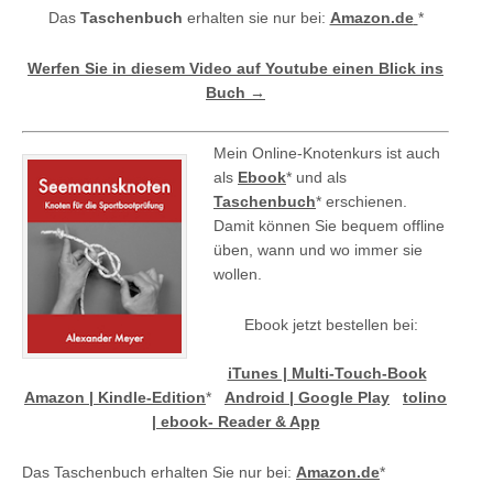
Das
Taschenbuch
erhalten sie nur bei:
Amazon.de
*
Werfen Sie in diesem Video auf Youtube einen Blick ins
Buch →
Mein Online-Knotenkurs ist auch
als
Ebook
* und als
Taschenbuch
* erschienen.
Damit können Sie bequem offline
üben, wann und wo immer sie
wollen.
Ebook jetzt bestellen bei:
iTunes | Multi-Touch-Book
Amazon | Kindle-Edition
*
Android | Google Play
tolino
| ebook- Reader & App
Das Taschenbuch erhalten Sie nur bei:
Amazon.de
*