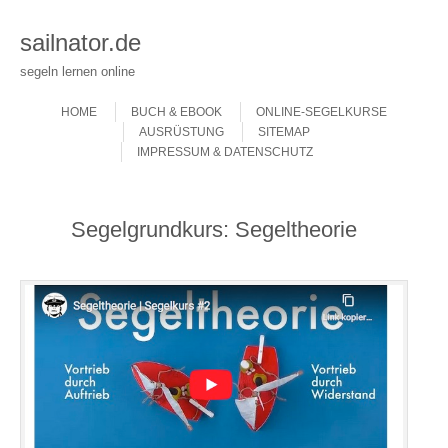
sailnator.de
segeln lernen online
Skip to content
Menu
HOME
BUCH & EBOOK
ONLINE-SEGELKURSE
AUSRÜSTUNG
SITEMAP
IMPRESSUM & DATENSCHUTZ
Segelgrundkurs: Segeltheorie