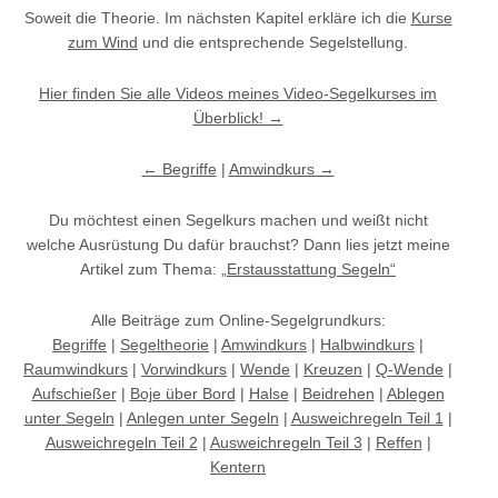
Soweit die Theorie. Im nächsten Kapitel erkläre ich die
Kurse
zum Wind
und die entsprechende Segelstellung.
Hier finden Sie alle Videos meines Video-Segelkurses im
Überblick! →
← Begriffe
|
Amwindkurs →
Du möchtest einen Segelkurs machen und weißt nicht
welche Ausrüstung Du dafür brauchst? Dann lies jetzt meine
Artikel zum Thema:
„Erstausstattung Segeln“
Alle Beiträge zum Online-Segelgrundkurs:
Begriffe
|
Segeltheorie
|
Amwindkurs
|
Halbwindkurs
|
Raumwindkurs
|
Vorwindkurs
|
Wende
|
Kreuzen
|
Q-Wende
|
Aufschießer
|
Boje über Bord
|
Halse
|
Beidrehen
|
Ablegen
unter Segeln
|
Anlegen unter Segeln
|
Ausweichregeln Teil 1
|
Ausweichregeln Teil 2
|
Ausweichregeln Teil 3
|
Reffen
|
Kentern