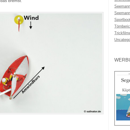
 das bremst.
Seemann
Seemann
Sportboo
Törnberic
Trickfilm
Uncatego
WERBU