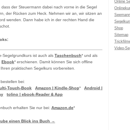
Online S
g, dass der Steuermann dabei nach vorne in die Segel
Onlineku
orn, der Rücken zum Heck. Nehmen wir an, wir sitzen an
Seemann
rd wenden. Dann habe ich in der rechten Hand die
Segelkur
schot.
Shop
Sitemap
oks:
Trickfilm
Video-Se
e-Segelgrundkurs ist auch als
Taschenbuch
* und als
s
Ebook
* erschienen. Damit können Sie sich offline
 Ihren praktischen Segelkurs vorbereiten.
 bestellen bei:
Multi-Touch-Book
Amazon | Kindle-Shop
*
Android |
ay
tolino | ebook-Reader & App
nbuch erhalten Sie nur bei:
Amazon.de
*
tube einen Blick ins Buch →