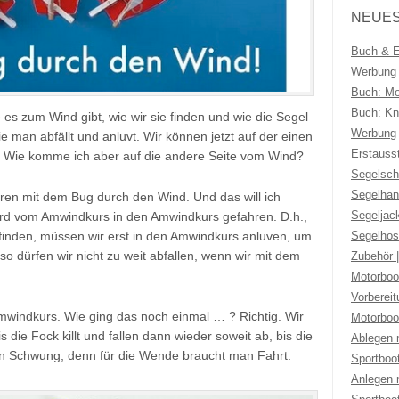
NEUES
Buch & Eb
Werbung
Buch: Mo
Buch: Kno
 es zum Wind gibt, wie wir sie finden und wie die Segel
Werbung
e man abfällt und anluvt. Wir können jetzt auf der einen
Erstauss
n. Wie komme ich aber auf die andere Seite vom Wind?
Segelsch
Segelhan
hren mit dem Bug durch den Wind. Und das will ich
Segeljac
wird vom Amwindkurs in den Amwindkurs gefahren. D.h.,
Segelhos
finden, müssen wir erst in den Amwindkurs anluven, um
o dürfen wir nicht zu weit abfallen, wenn wir mit dem
Zubehör 
Motorboo
Vorberei
mwindkurs. Wie ging das noch einmal … ? Richtig. Wir
Motorboo
s die Fock killt und fallen dann wieder soweit ab, bis die
Ablegen 
hen Schwung, denn für die Wende braucht man Fahrt.
Sportboo
Anlegen 