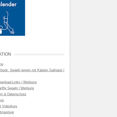
ATION
ng
ook: Segeln lernen mit Käpten Sailnator |
wnload-Links | Werbung
riffe Segeln | Werbung
m & Datenschutz
ion
t Videokurs
tmanöver