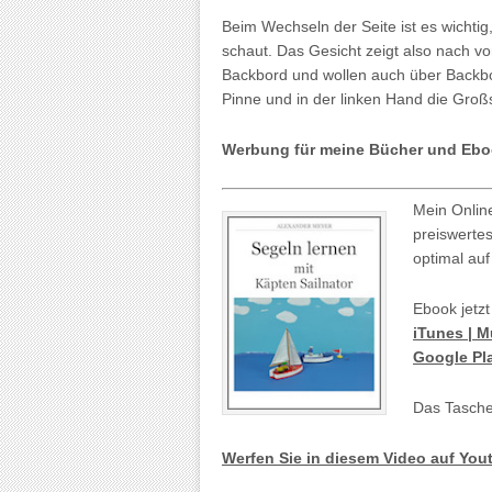
Beim Wechseln der Seite ist es wichti
schaut. Das Gesicht zeigt also nach v
Backbord und wollen auch über Backbo
Pinne und in der linken Hand die Groß
Werbung für meine Bücher und Ebo
Mein Onlin
preiswerte
optimal auf
Ebook jetzt
iTunes | 
Google Pl
Das Tasche
Werfen Sie in diesem Video auf You