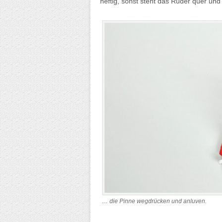
heftig, sonst steht das Ruder quer und
… die Pinne wegdrücken und anluven.