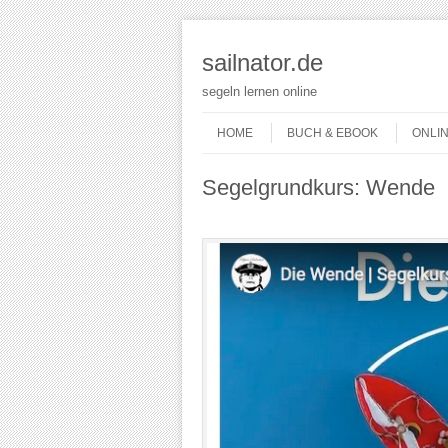
sailnator.de
segeln lernen online
Skip to content
Menu
HOME
BUCH & EBOOK
ONLI
Segelgrundkurs: Wende