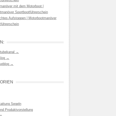
tführerschein
manöver mit dem Motorboot |
tmanöver Sportbootführerschein
chtes Aufstoppen | Motorbootmanöver
tführerschein
N:
tubekanal →
Blog →
seblog →
ORIEN
tattung Segeln
und Produktvorstellung
rs