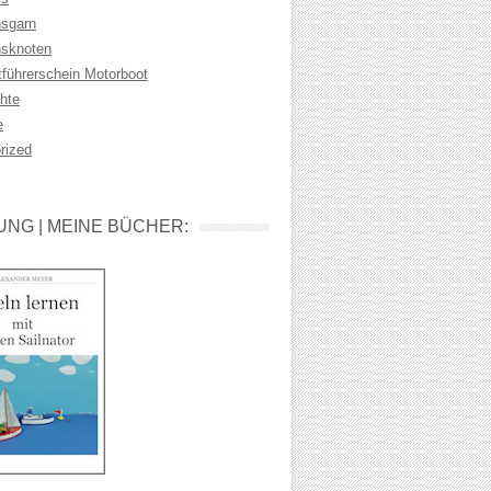
sgarn
sknoten
tführerschein Motorboot
hte
e
rized
NG | MEINE BÜCHER: