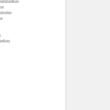
egelgrundkurs
rse
sknoten
se
e
gelkurs