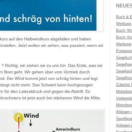
NEUES
Buch & Eb
Werbung
Buch: Mo
Buch: Kno
dkurs auf den Halbwindkurs abgefallen und haben
Werbung
einstellen. Jetzt wollen wir sehen, was passiert, wenn wir
Erstauss
Segelsch
Segelhan
 Richtig, wir ziehen sie zu uns hin. Das Erste, was wir
Segeljac
m Boot geht. Wir gehen über vom Vortrieb durch
Segelhos
and. Der Wind kommt jetzt von schräg hinten und legt
Zubehör 
 krängt nicht mehr. Das Schwert kann hochgezogen
hr für den Lateraldruck und gegen die Abdrift. Es
Motorboo
orschoters ist jetzt auch bei stärkerem Wind die Mitte.
Vorberei
Motorboo
Ablegen 
Sportboo
Anlegen 