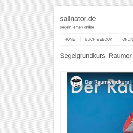
sailnator.de
segeln lernen online
Skip to content
Menu
HOME
BUCH & EBOOK
ONLI
Segelgrundkurs: Raumer