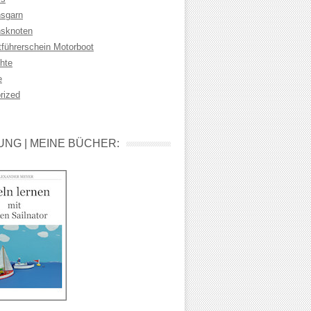
sgarn
sknoten
tführerschein Motorboot
hte
e
rized
NG | MEINE BÜCHER: