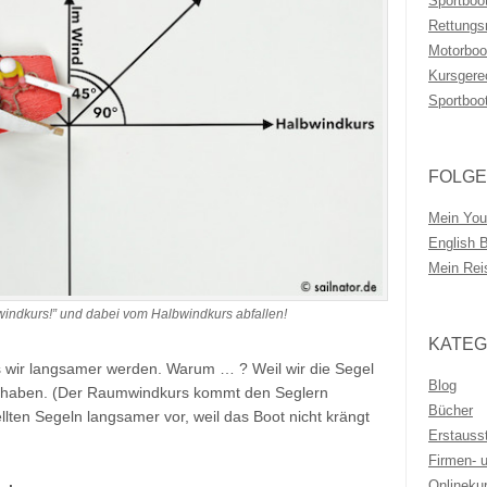
Sportboo
Rettungs
Motorboo
Kursgere
Sportboo
FOLGE
Mein You
English 
Mein Rei
indkurs!” und dabei vom Halbwindkurs abfallen!
KATEG
s wir langsamer werden. Warum … ? Weil wir die Segel
Blog
llt haben. (Der Raumwindkurs kommt den Seglern
Bücher
llten Segeln langsamer vor, weil das Boot nicht krängt
Erstauss
Firmen- 
Onlineku