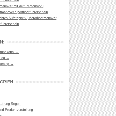
tführerschein
manöver mit dem Motorboot |
tmanöver Sportbootführerschein
chtes Aufstoppen | Motorbootmanöver
tführerschein
N:
tubekanal →
Blog →
seblog →
ORIEN
tattung Segeln
und Produktvorstellung
rs