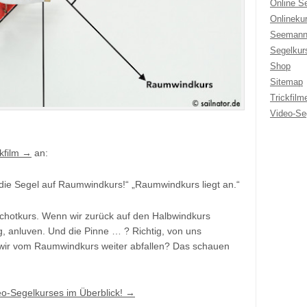
Online S
Onlineku
Seemann
Segelkur
Shop
Sitemap
Trickfilm
Video-Se
ckfilm →
an:
die Segel auf Raumwindkurs!“ „Raumwindkurs liegt an.“
hotkurs. Wenn wir zurück auf den Halbwindkurs
g, anluven. Und die Pinne … ? Richtig, von uns
 wir vom Raumwindkurs weiter abfallen? Das schauen
deo-Segelkurses im Überblick! →