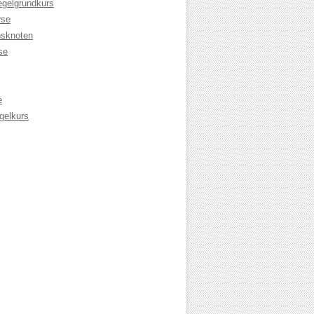
egelgrundkurs
rse
sknoten
se
e
gelkurs