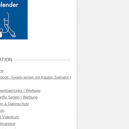
ATION
ng
ook: Segeln lernen mit Käpten Sailnator |
wnload-Links | Werbung
riffe Segeln | Werbung
m & Datenschutz
ion
t Videokurs
tmanöver