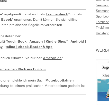
oks:
Seemann
Seemann
e-Segelgrundkurs ist auch als
Taschenbuch
* und als
Sportboo
s
Ebook
* erschienen. Damit können Sie sich offline
Törnberic
 Ihren praktischen Segelkurs vorbereiten.
Trickfilm
Uncatego
 bestellen bei:
Multi-Touch-Book
Amazon | Kindle-Shop
*
Android |
ay
tolino | ebook-Reader & App
WERBU
nbuch erhalten Sie nur bei:
Amazon.de
*
tube einen Blick ins Buch →
Motor empfehle ich mein Buch
Motorbootfahren
eitung bei einem praktischen Motorbootkurs gedacht ist.