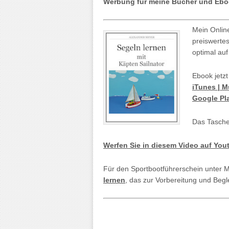
Werbung für meine Bücher und Ebo
Mein Onlin
preiswerte
optimal auf
Ebook jetzt
iTunes | 
Google Pl
Das Tasche
Werfen Sie in diesem Video auf You
Für den Sportbootführerschein unter 
lernen
, das zur Vorbereitung und Begl