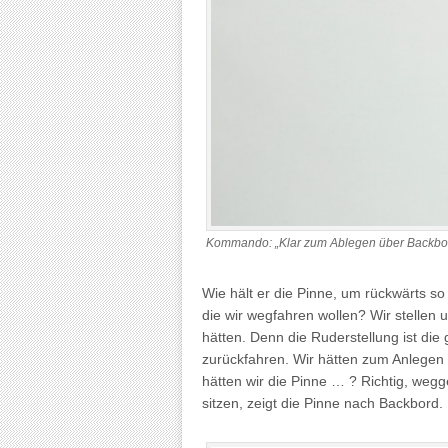
Kommando: „Klar zum Ablegen über Backbord?”
Wie hält er die Pinne, um rückwärts so 
die wir wegfahren wollen? Wir stellen 
hätten. Denn die Ruderstellung ist die 
zurückfahren. Wir hätten zum Anlegen
hätten wir die Pinne … ? Richtig, weg
sitzen, zeigt die Pinne nach Backbord.