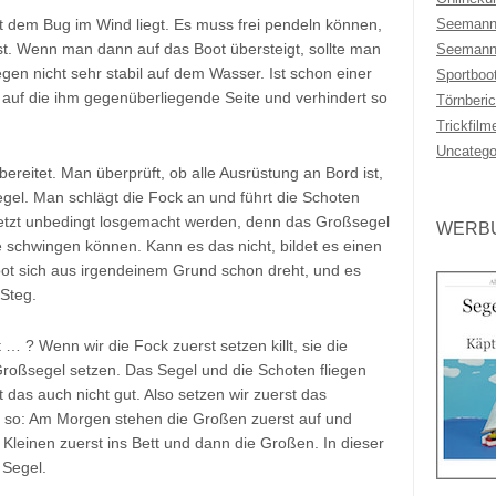
Seemann
 dem Bug im Wind liegt. Es muss frei pendeln können,
st. Wenn man dann auf das Boot übersteigt, sollte man
Seemann
iegen nicht sehr stabil auf dem Wasser. Ist schon einer
Sportboo
auf die ihm gegenüberliegende Seite und verhindert so
Törnberic
Trickfilm
Uncatego
bereitet. Man überprüft, ob alle Ausrüstung an Bord ist,
el. Man schlägt die Fock an und führt die Schoten
etzt unbedingt losgemacht werden, denn das Großsegel
WERBU
schwingen können. Kann es das nicht, bildet es einen
ot sich aus irgendeinem Grund schon dreht, und es
 Steg.
 … ? Wenn wir die Fock zuerst setzen killt, sie die
roßsegel setzen. Das Segel und die Schoten fliegen
das auch nicht gut. Also setzen wir zuerst das
 so: Am Morgen stehen die Großen zuerst auf und
Kleinen zuerst ins Bett und dann die Großen. In dieser
 Segel.