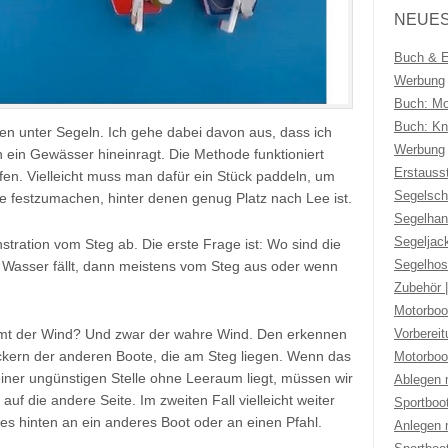
NEUES
Buch & Eb
Werbung
Buch: Mo
Buch: Kno
gen unter Segeln. Ich gehe dabei davon aus, dass ich
Werbung
 ein Gewässer hineinragt. Die Methode funktioniert
Erstauss
fen. Vielleicht muss man dafür ein Stück paddeln, um
Segelsch
je festzumachen, hinter denen genug Platz nach Lee ist.
Segelhan
Segeljac
tration vom Steg ab. Die erste Frage ist: Wo sind die
Segelhos
asser fällt, dann meistens vom Steg aus oder wenn
Zubehör 
Motorboo
Vorberei
mmt der Wind? Und zwar der wahre Wind. Den erkennen
ickern der anderen Boote, die am Steg liegen. Wenn das
Motorboo
iner ungünstigen Stelle ohne Leeraum liegt, müssen wir
Ablegen 
auf die andere Seite. Im zweiten Fall vielleicht weiter
Sportboo
s hinten an ein anderes Boot oder an einen Pfahl.
Anlegen 