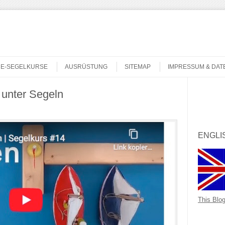
NE-SEGELKURSE
AUSRÜSTUNG
SITEMAP
IMPRESSUM & DA
 unter Segeln
Search
ENGLI
This Blog