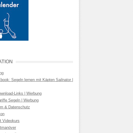
ATION
ng
ook: Segeln lernen mit Käpten Sailnator |
wnload-Links | Werbung
riffe Segeln | Werbung
m & Datenschutz
ion
t Videokurs
tmanöver