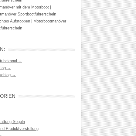
tführerschein
manöver mit dem Motorboot |
tmanöver Sportbootführerschein
chtes Aufstoppen | Motorbootmanöver
tführerschein
N:
tubekanal →
Blog →
seblog →
ORIEN
tattung Segeln
und Produktvorstellung
rs