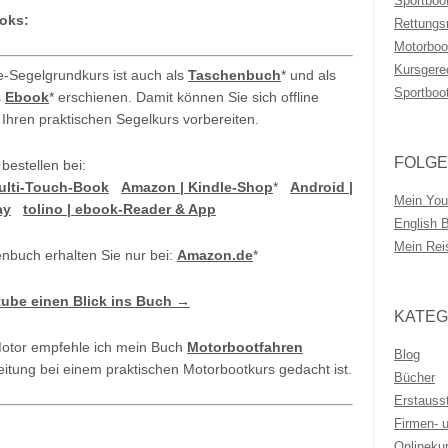
Sportboo
oks:
Rettungs
Motorboo
Kursgere
e-Segelgrundkurs ist auch als
Taschenbuch
* und als
Sportboo
s
Ebook
* erschienen. Damit können Sie sich offline
 Ihren praktischen Segelkurs vorbereiten.
FOLGE
 bestellen bei:
Multi-Touch-Book
Amazon | Kindle-Shop
*
Android |
Mein You
ay
tolino | ebook-Reader & App
English 
Mein Rei
nbuch erhalten Sie nur bei:
Amazon.de
*
tube einen Blick ins Buch →
KATEG
Motor empfehle ich mein Buch
Motorbootfahren
Blog
eitung bei einem praktischen Motorbootkurs gedacht ist.
Bücher
Erstauss
Firmen- 
Onlineku