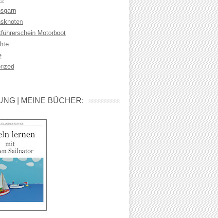
sgarn
sknoten
tführerschein Motorboot
hte
e
rized
NG | MEINE BÜCHER: