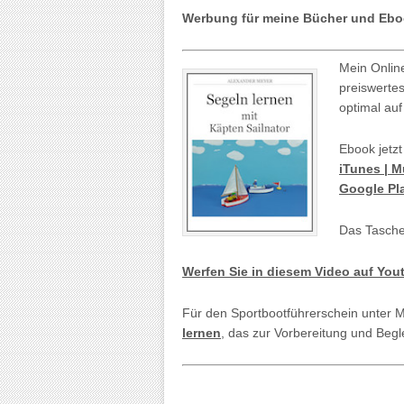
Werbung für meine Bücher und Ebo
Mein Onlin
preiswerte
optimal auf
Ebook jetzt
iTunes | 
Google Pl
Das Tasche
Werfen Sie in diesem Video auf You
Für den Sportbootführerschein unter 
lernen
, das zur Vorbereitung und Begl