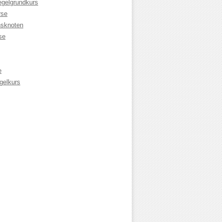
egelgrundkurs
rse
sknoten
se
e
gelkurs