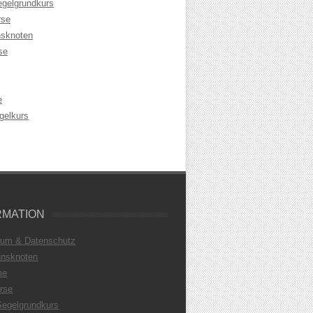
egelgrundkurs
rse
sknoten
se
e
gelkurs
RMATION
sum & Datenschutz
nsknoten
me
rse
Segelgrundkurs