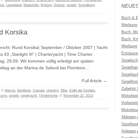
nis
,
Langeland
,
Maasholm
,
Nyborg
,
Ostsee
,
segeln
,
Svendborg
,
NEUES
Buch & Eb
Werbung
d Korsika
Buch: Mo
Buch: Kno
Werbung
richt: Rund Korsika| September / Oktober 2007 | Yacht:
Erstauss
a 43 „Starlight III“ | Charteryacht | Time Charter
Segelsch
g, 29.09. Wir kommen völlig erledigt am späten
Segelhan
ttag an der Marina de Salivoli bei Piombino…
Segeljac
Full Article →
Segelhos
Zubehör 
//
Ajaccio
,
Bonifacio
,
Capraia
,
chartern
,
Elba
,
Golfo die Girolata
,
Motorboo
zurro
,
segeln
,
segelyacht
,
Törnberichte
//
November 22, 2013
Vorberei
Motorboo
Ablegen 
Sportboo
Anlegen 