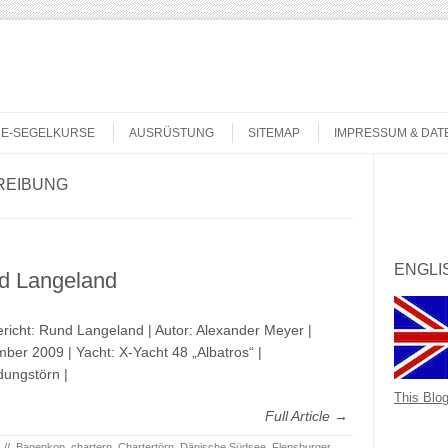
NE-SEGELKURSE
AUSRÜSTUNG
SITEMAP
IMPRESSUM & DA
REIBUNG
Search
ENGLI
d Langeland
richt: Rund Langeland | Autor: Alexander Meyer |
ber 2009 | Yacht: X-Yacht 48 „Albatros“ |
dungstörn |
This Blog
Full Article →
//
Bagenkop
,
chartern
,
Chartertörn
,
Dänische Südsee
,
Flensburger