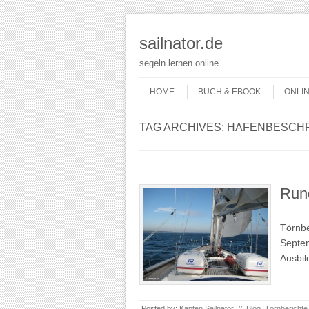
sailnator.de
segeln lernen online
Skip to content
Menu
HOME
BUCH & EBOOK
ONLI
TAG ARCHIVES:
HAFENBESCH
Run
Törnbe
Septem
Ausbil
Posted by:
Käpten Sailnator
//
Blog
,
Törnberichte