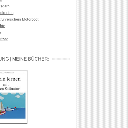
sgarn
sknoten
tführerschein Motorboot
hte
e
rized
NG | MEINE BÜCHER: