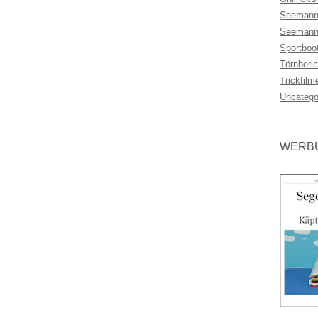
Seemann
Seemann
Sportboo
Törnberic
Trickfilm
Uncatego
WERBU