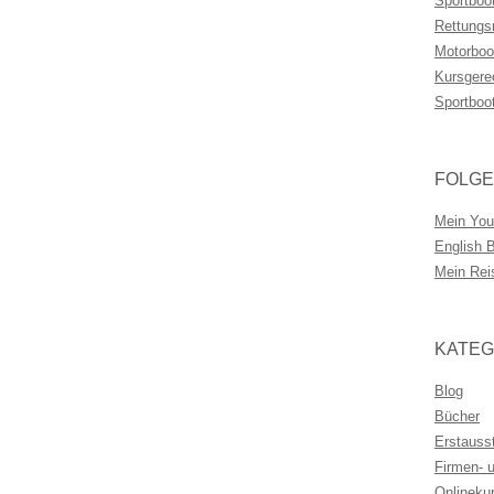
Sportboo
Rettungs
Motorboo
Kursgere
Sportboo
FOLGE
Mein You
English 
Mein Rei
KATEG
Blog
Bücher
Erstauss
Firmen- 
Onlineku