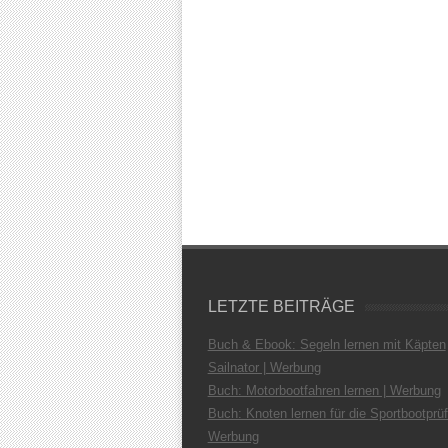
LETZTE BEITRÄGE
Buch & Ebook: Segeln lernen mit Käpten
Sailnator | Werbung
Buch: Motorbootfahren lernen | Werbung
Buch: Knoten lernen für die Sportbootprüf
Werbung