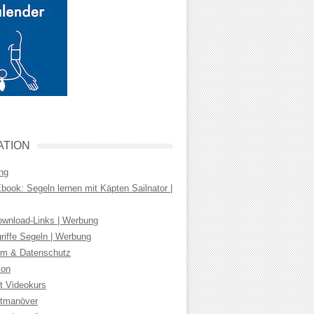
ATION
ng
ook: Segeln lernen mit Käpten Sailnator |
wnload-Links | Werbung
riffe Segeln | Werbung
m & Datenschutz
ion
t Videokurs
tmanöver