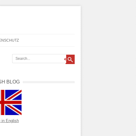
TENSCHUTZ
SH BLOG
 in English