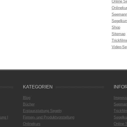
Online S
Onlineku
Seemann
Segelkur
Shop
Sitemap
Trickfilm
Video-Se
KATEGORIEN
INFO
Blog
Impres
Bücher
Seeman
Erstausstattung Segeln
Trickfil
ung |
Firmen- und Produktvorstellung
Segelku
Onlinekurs
Online 