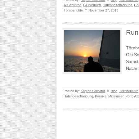
Außenförde
,
Glücksburg
,
Hafenbeschreibung
,
Hol
Törnberichte
//
November 27, 2013
Run
Törnbe
Gib Se
Samsta
Nachmi
Posted by:
Käpten Sailnator
//
Blog
,
Törnberichte
Hafenbeschreibung
,
Korsika
,
Mittelmeer
,
Porto Az