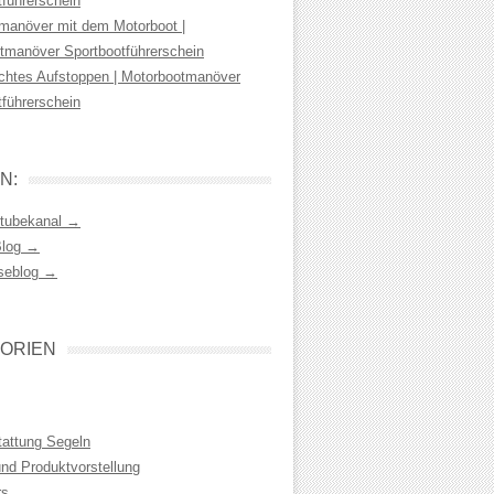
tführerschein
manöver mit dem Motorboot |
tmanöver Sportbootführerschein
chtes Aufstoppen | Motorbootmanöver
tführerschein
N:
tubekanal →
Blog →
seblog →
ORIEN
tattung Segeln
und Produktvorstellung
rs