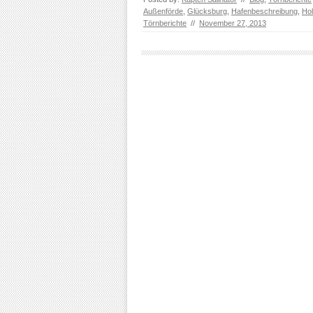
Außenförde
,
Glücksburg
,
Hafenbeschreibung
,
Hol
Törnberichte
//
November 27, 2013