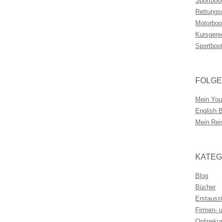
Sportboo
Rettungs
Motorboo
Kursgere
Sportboo
FOLGE
Mein You
English 
Mein Rei
KATEG
Blog
Bücher
Erstauss
Firmen- 
Onlineku