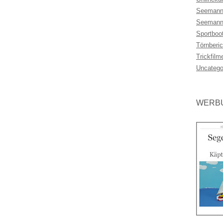
Seemann
Seemann
Sportboo
Törnberic
Trickfilm
Uncatego
WERBU