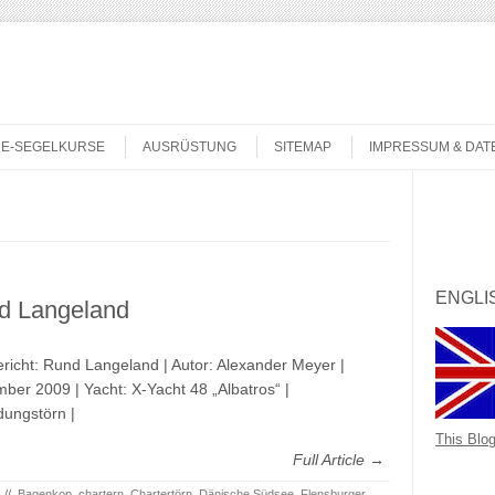
NE-SEGELKURSE
AUSRÜSTUNG
SITEMAP
IMPRESSUM & DA
Search
ENGLI
d Langeland
richt: Rund Langeland | Autor: Alexander Meyer |
ber 2009 | Yacht: X-Yacht 48 „Albatros“ |
dungstörn |
This Blog
Full Article →
//
Bagenkop
,
chartern
,
Chartertörn
,
Dänische Südsee
,
Flensburger