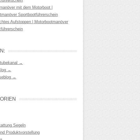
tführerschein
manöver mit dem Motorboot |
tmanöver Sportbootführerschein
chtes Aufstoppen | Motorbootmanöver
tführerschein
N:
tubekanal →
Blog →
seblog →
ORIEN
tattung Segeln
und Produktvorstellung
rs