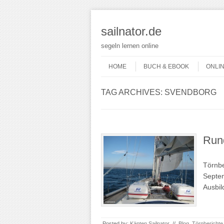
sailnator.de
segeln lernen online
Skip to content
Menu
HOME
BUCH & EBOOK
ONLI
TAG ARCHIVES:
SVENDBORG
Run
Törnbe
Septem
Ausbil
Posted by:
Käpten Sailnator
//
Blog
,
Törnberichte