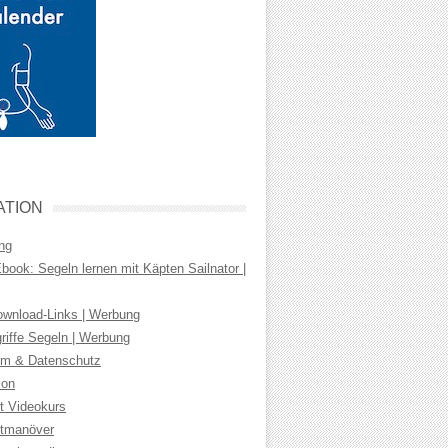
ATION
ng
ook: Segeln lernen mit Käpten Sailnator |
wnload-Links | Werbung
riffe Segeln | Werbung
m & Datenschutz
ion
t Videokurs
tmanöver