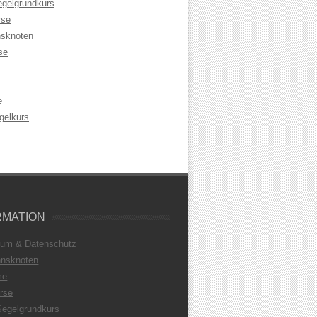
egelgrundkurs
rse
sknoten
se
e
gelkurs
RMATION
sum & Datenschutz
nsknoten
me
rse
Segelgrundkurs