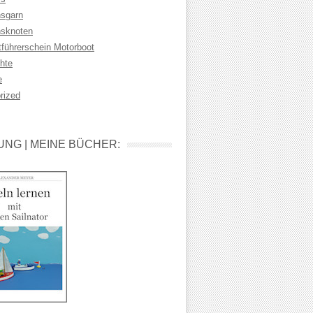
sgarn
sknoten
tführerschein Motorboot
hte
e
rized
NG | MEINE BÜCHER: