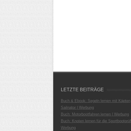
LETZTE BEITRÄGE
Buch & Ebook: Segeln lernen mit Käpten
Sailnator | Werbung
Buch: Motorbootfahren lernen | Werbung
Buch: Knoten lernen für die Sportbootprüf
Werbung