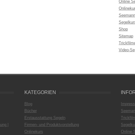
Online S
Onlineku
Seemann
Segelkur
Shop
Sitemap
Trickfilm
Video-Se
KATEGORIEN
INFO
Blog
Impres
Bücher
Seeman
Erstausstattung Segeln
Trickfil
ung |
Firmen- und Produktvorstellung
Segelku
Onlinekurs
Online 