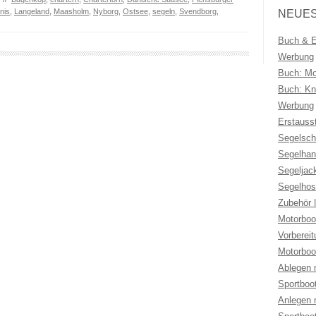
nis
,
Langeland
,
Maasholm
,
Nyborg
,
Ostsee
,
segeln
,
Svendborg
,
NEUES
Buch & Eb
Werbung
Buch: Mo
Buch: Kno
Werbung
Erstauss
Segelsch
Segelhan
Segeljac
Segelhos
Zubehör 
Motorboo
Vorberei
Motorboo
Ablegen 
Sportboo
Anlegen 