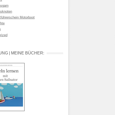
sgarn
sknoten
tführerschein Motorboot
hte
e
rized
NG | MEINE BÜCHER: