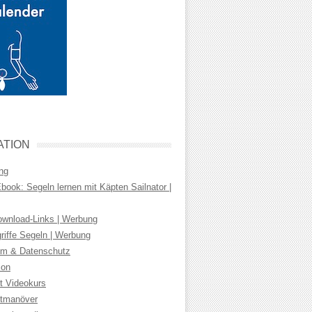
ATION
ng
ook: Segeln lernen mit Käpten Sailnator |
wnload-Links | Werbung
riffe Segeln | Werbung
m & Datenschutz
ion
t Videokurs
tmanöver