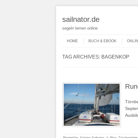
sailnator.de
segeln lernen online
Skip to content
Menu
HOME
BUCH & EBOOK
ONLI
TAG ARCHIVES:
BAGENKOP
Run
Törnbe
Septem
Ausbil
Posted by:
Käpten Sailnator
//
Blog
,
Törnberichte