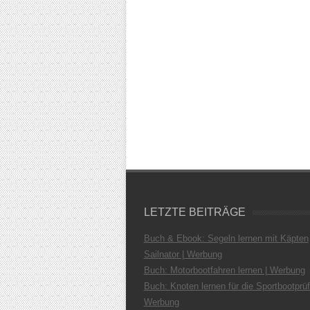
LETZTE BEITRÄGE
Buch & Ebook: Segeln lernen mit Käpten
Sailnator | Werbung
Buch: Motorbootfahren lernen | Werbung
Buch: Knoten lernen für die Sportbootprüf
Werbung