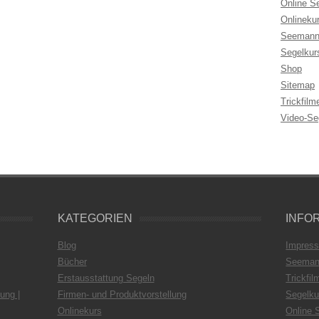
Online S
Onlineku
Seemann
Segelkur
Shop
Sitemap
Trickfilm
Video-Se
KATEGORIEN
INFO
Blog
Impres
Bücher
Seeman
Erstausstattung Segeln
Trickfil
ung |
Firmen- und Produktvorstellung
Segelku
Onlinekurs
Online 