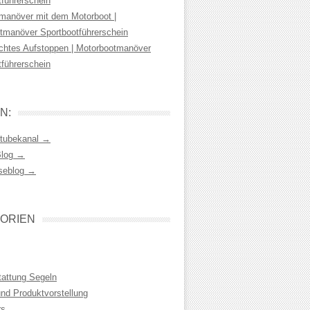
tführerschein
manöver mit dem Motorboot |
tmanöver Sportbootführerschein
chtes Aufstoppen | Motorbootmanöver
tführerschein
N:
tubekanal →
Blog →
seblog →
ORIEN
tattung Segeln
und Produktvorstellung
rs