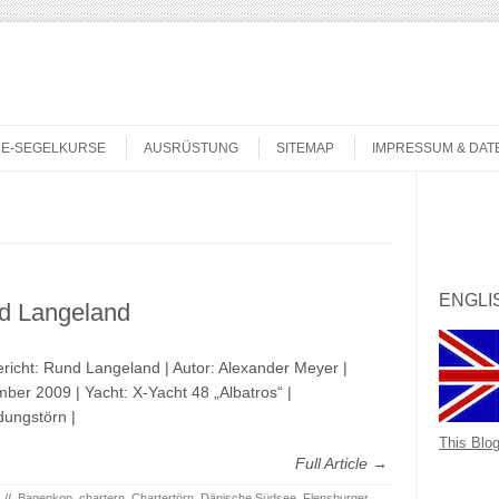
NE-SEGELKURSE
AUSRÜSTUNG
SITEMAP
IMPRESSUM & DA
Search
ENGLI
d Langeland
richt: Rund Langeland | Autor: Alexander Meyer |
ber 2009 | Yacht: X-Yacht 48 „Albatros“ |
dungstörn |
This Blog
Full Article →
//
Bagenkop
,
chartern
,
Chartertörn
,
Dänische Südsee
,
Flensburger