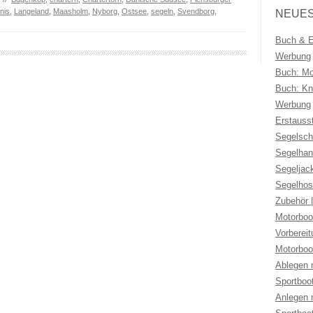
nis
,
Langeland
,
Maasholm
,
Nyborg
,
Ostsee
,
segeln
,
Svendborg
,
NEUES
Buch & Eb
Werbung
Buch: Mo
Buch: Kno
Werbung
Erstauss
Segelsch
Segelhan
Segeljac
Segelhos
Zubehör 
Motorboo
Vorberei
Motorboo
Ablegen 
Sportboo
Anlegen 