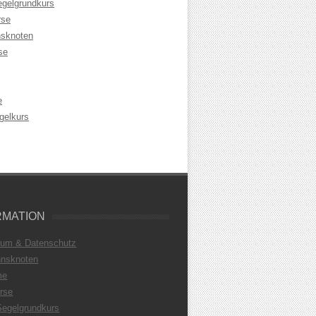
egelgrundkurs
rse
sknoten
se
e
gelkurs
RMATION
sum & Datenschutz
nsknoten
me
rse
Segelgrundkurs