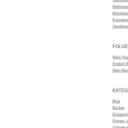
Sportboo
Rettungs
Motorboo
Kursgere
Sportboo
FOLGE
Mein You
English 
Mein Rei
KATEG
Blog
Bücher
Erstauss
Firmen- 
Onlineku