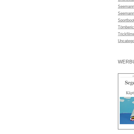
Seemann
Seemann
Sportboo
Törnberic
Trickfilm
Uncatego
WERBU