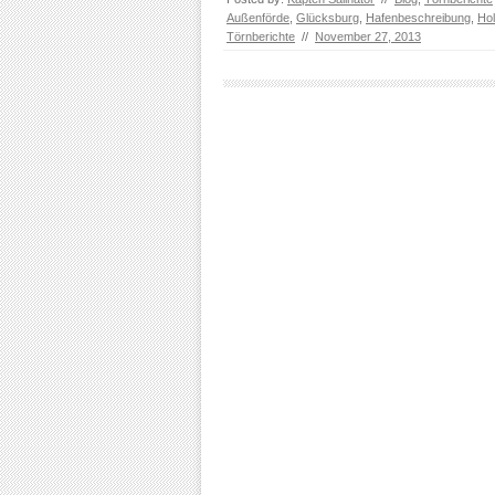
Außenförde
,
Glücksburg
,
Hafenbeschreibung
,
Hol
Törnberichte
//
November 27, 2013