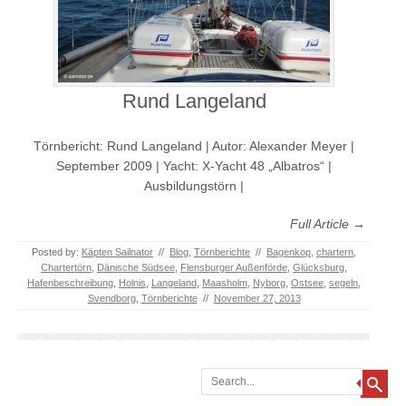
Rund Langeland
Törnbericht: Rund Langeland | Autor: Alexander Meyer |
September 2009 | Yacht: X-Yacht 48 „Albatros“ |
Ausbildungstörn |
Full Article →
Posted by:
Käpten Sailnator
//
Blog
,
Törnberichte
//
Bagenkop
,
chartern
,
Chartertörn
,
Dänische Südsee
,
Flensburger Außenförde
,
Glücksburg
,
Hafenbeschreibung
,
Holnis
,
Langeland
,
Maasholm
,
Nyborg
,
Ostsee
,
segeln
,
Svendborg
,
Törnberichte
//
November 27, 2013
Search