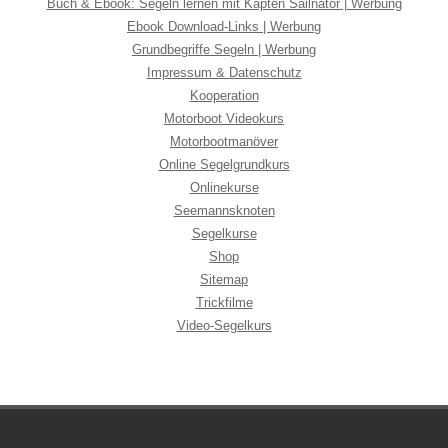
Buch & Ebook: Segeln lernen mit Käpten Sailnator | Werbung
Ebook Download-Links | Werbung
Grundbegriffe Segeln | Werbung
Impressum & Datenschutz
Kooperation
Motorboot Videokurs
Motorbootmanöver
Online Segelgrundkurs
Onlinekurse
Seemannsknoten
Segelkurse
Shop
Sitemap
Trickfilme
Video-Segelkurs