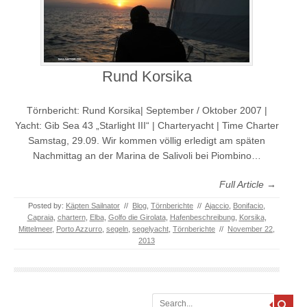
Rund Korsika
Törnbericht: Rund Korsika| September / Oktober 2007 |
Yacht: Gib Sea 43 „Starlight III“ | Charteryacht | Time Charter
Samstag, 29.09. Wir kommen völlig erledigt am späten
Nachmittag an der Marina de Salivoli bei Piombino…
Full Article →
Posted by:
Käpten Sailnator
//
Blog
,
Törnberichte
//
Ajaccio
,
Bonifacio
,
Capraia
,
chartern
,
Elba
,
Golfo die Girolata
,
Hafenbeschreibung
,
Korsika
,
Mittelmeer
,
Porto Azzurro
,
segeln
,
segelyacht
,
Törnberichte
//
November 22,
2013
Search