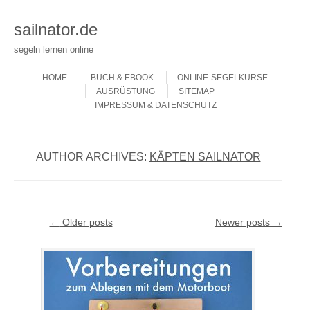
sailnator.de
segeln lernen online
Skip to content
Menu
HOME
BUCH & EBOOK
ONLINE-SEGELKURSE
AUSRÜSTUNG
SITEMAP
IMPRESSUM & DATENSCHUTZ
AUTHOR ARCHIVES:
KÄPTEN SAILNATOR
Post navigation
←
Older posts
Newer posts
→