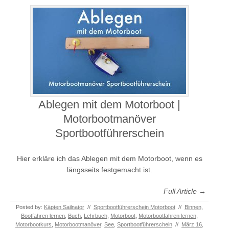
Ablegen mit dem Motorboot |
Motorbootmanöver
Sportbootführerschein
Hier erkläre ich das Ablegen mit dem Motorboot, wenn es
längsseits festgemacht ist.
Full Article →
Posted by:
Käpten Sailnator
//
Sportbootführerschein Motorboot
//
Binnen
,
Bootfahren lernen
,
Buch
,
Lehrbuch
,
Motorboot
,
Motorbootfahren lernen
,
Motorbootkurs
,
Motorbootmanöver
,
See
,
Sportbootführerschein
//
März 16,