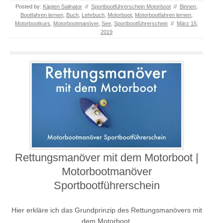
Posted by:
Käpten Sailnator
//
Sportbootführerschein Motorboot
//
Binnen
,
Bootfahren lernen
,
Buch
,
Lehrbuch
,
Motorboot
,
Motorbootfahren lernen
,
Motorbootkurs
,
Motorbootmanöver
,
See
,
Sportbootführerschein
//
März 15,
2019
Rettungsmanöver mit dem Motorboot |
Motorbootmanöver
Sportbootführerschein
Hier erkläre ich das Grundprinzip des Rettungsmanövers mit
dem Motorboot.