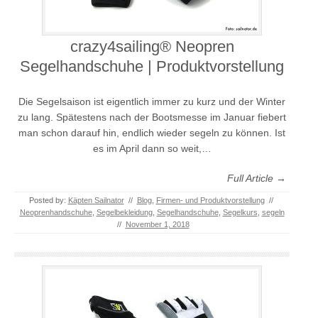
crazy4sailing® Neopren
Segelhandschuhe | Produktvorstellung
Die Segelsaison ist eigentlich immer zu kurz und der Winter
zu lang. Spätestens nach der Bootsmesse im Januar fiebert
man schon darauf hin, endlich wieder segeln zu können. Ist
es im April dann so weit,…
Full Article →
Posted by:
Käpten Sailnator
//
Blog
,
Firmen- und Produktvorstellung
//
Neoprenhandschuhe
,
Segelbekleidung
,
Segelhandschuhe
,
Segelkurs
,
segeln
//
November 1, 2018