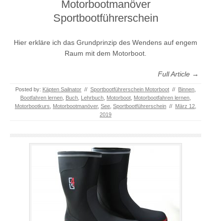
Motorbootmanöver
Sportbootführerschein
Hier erkläre ich das Grundprinzip des Wendens auf engem
Raum mit dem Motorboot.
Full Article →
Posted by:
Käpten Sailnator
//
Sportbootführerschein Motorboot
//
Binnen
,
Bootfahren lernen
,
Buch
,
Lehrbuch
,
Motorboot
,
Motorbootfahren lernen
,
Motorbootkurs
,
Motorbootmanöver
,
See
,
Sportbootführerschein
//
März 12,
2019