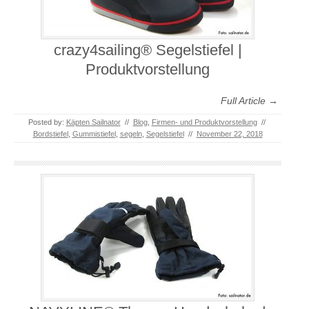
crazy4sailing® Segelstiefel |
Produktvorstellung
Full Article →
Posted by:
Käpten Sailnator
//
Blog
,
Firmen- und Produktvorstellung
//
Bordstiefel
,
Gummistiefel
,
segeln
,
Segelstiefel
//
November 22, 2018