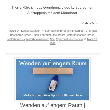
Hier erkläre ich das Grundprinzip des kursgerechten
Aufstoppens mit dem Motorboot.
Full Article →
Posted by:
Käpten Sailnator
//
Sportbootführerschein Motorboot
//
Binnen
,
Bootfahren lernen
,
Buch
,
Lehrbuch
,
Motorboot
,
Motorbootfahren lernen
,
Motorbootkurs
,
Motorbootmanöver
,
See
,
Sportbootführerschein
//
März 13,
2019
Wenden auf engem Raum |