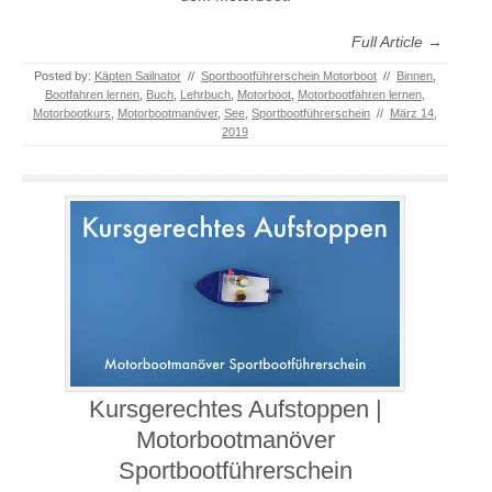
Full Article →
Posted by:
Käpten Sailnator
//
Sportbootführerschein Motorboot
//
Binnen
,
Bootfahren lernen
,
Buch
,
Lehrbuch
,
Motorboot
,
Motorbootfahren lernen
,
Motorbootkurs
,
Motorbootmanöver
,
See
,
Sportbootführerschein
//
März 14,
2019
Kursgerechtes Aufstoppen |
Motorbootmanöver
Sportbootführerschein