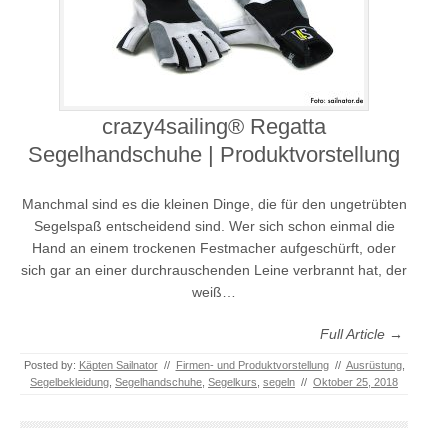
crazy4sailing® Regatta
Segelhandschuhe | Produktvorstellung
Manchmal sind es die kleinen Dinge, die für den ungetrübten
Segelspaß entscheidend sind. Wer sich schon einmal die
Hand an einem trockenen Festmacher aufgeschürft, oder
sich gar an einer durchrauschenden Leine verbrannt hat, der
weiß…
Full Article →
Posted by:
Käpten Sailnator
//
Firmen- und Produktvorstellung
//
Ausrüstung
,
Segelbekleidung
,
Segelhandschuhe
,
Segelkurs
,
segeln
//
Oktober 25, 2018