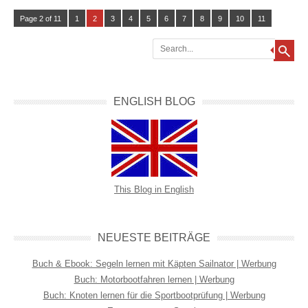
Page 2 of 11
1
2
3
4
5
6
7
8
9
10
11
Search
ENGLISH BLOG
This Blog in English
NEUESTE BEITRÄGE
Buch & Ebook: Segeln lernen mit Käpten Sailnator | Werbung
Buch: Motorbootfahren lernen | Werbung
Buch: Knoten lernen für die Sportbootprüfung | Werbung