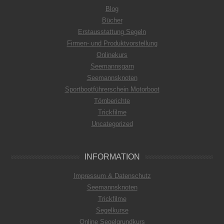
Blog
Bücher
Erstausstattung Segeln
Firmen- und Produktvorstellung
Onlinekurs
Seemannsgarn
Seemannsknoten
Sportbootführerschein Motorboot
Törnberichte
Trickfilme
Uncategorized
INFORMATION
Impressum & Datenschutz
Seemannsknoten
Trickfilme
Segelkurse
Online Segelgrundkurs