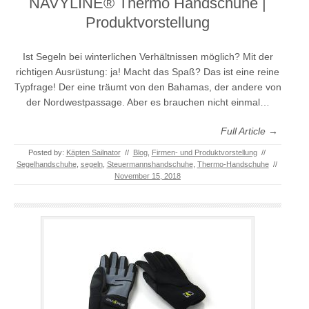
NAVYLINE® Thermo Handschuhe |
Produktvorstellung
Ist Segeln bei winterlichen Verhältnissen möglich? Mit der
richtigen Ausrüstung: ja! Macht das Spaß? Das ist eine reine
Typfrage! Der eine träumt von den Bahamas, der andere von
der Nordwestpassage. Aber es brauchen nicht einmal…
Full Article →
Posted by:
Käpten Sailnator
//
Blog
,
Firmen- und Produktvorstellung
//
Segelhandschuhe
,
segeln
,
Steuermannshandschuhe
,
Thermo-Handschuhe
//
November 15, 2018