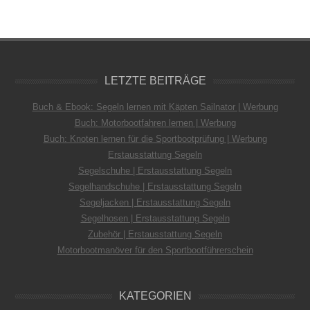
LETZTE BEITRÄGE
Buch & Ebook: Segeln lernen mit Käpten Sailnator | Werbung
Buch: Motorbootfahren lernen | Werbung
Buch: Knoten lernen für die Sportbootprüfung | Werbung
Erstausstattung Segeln
Segelschuhe | Erstausstattung Segeln
Segelhandschuhe | Erstausstattung Segeln
Segeljacken | Erstausstattung Segeln
Segelhosen | Erstausstattung Segeln
Zubehör | Erstausstattung Segeln
Motorbootmanöver für den Sportbootführerschein
KATEGORIEN