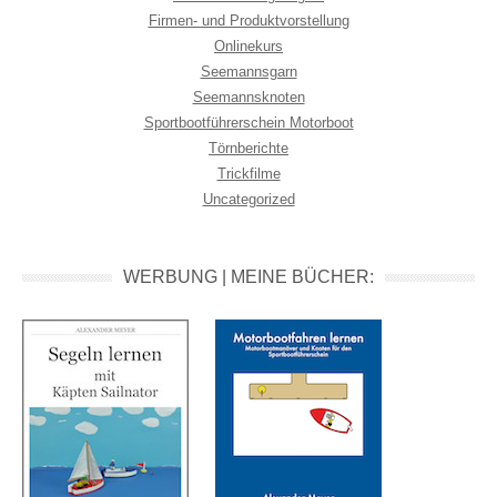
Firmen- und Produktvorstellung
Onlinekurs
Seemannsgarn
Seemannsknoten
Sportbootführerschein Motorboot
Törnberichte
Trickfilme
Uncategorized
WERBUNG | MEINE BÜCHER: