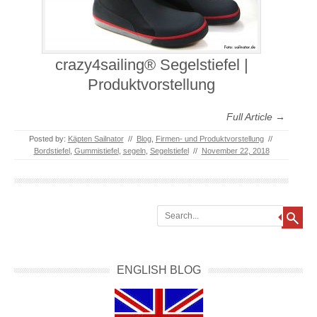
crazy4sailing® Segelstiefel |
Produktvorstellung
Full Article →
Posted by:
Käpten Sailnator
//
Blog
,
Firmen- und Produktvorstellung
//
Bordstiefel
,
Gummistiefel
,
segeln
,
Segelstiefel
//
November 22, 2018
Search
ENGLISH BLOG