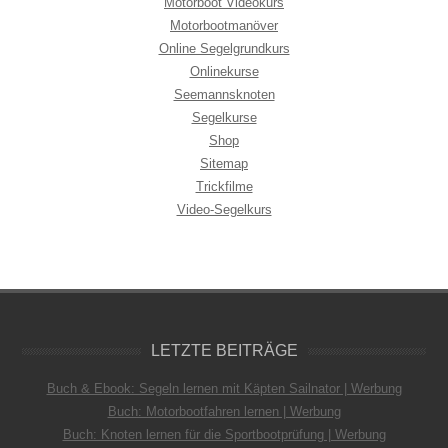
Motorboot Videokurs
Motorbootmanöver
Online Segelgrundkurs
Onlinekurse
Seemannsknoten
Segelkurse
Shop
Sitemap
Trickfilme
Video-Segelkurs
LETZTE BEITRÄGE
Buch & Ebook: Segeln lernen mit Käpten Sailnator | Werbung
Buch: Motorbootfahren lernen | Werbung
Buch: Knoten lernen für die Sportbootprüfung | Werbung