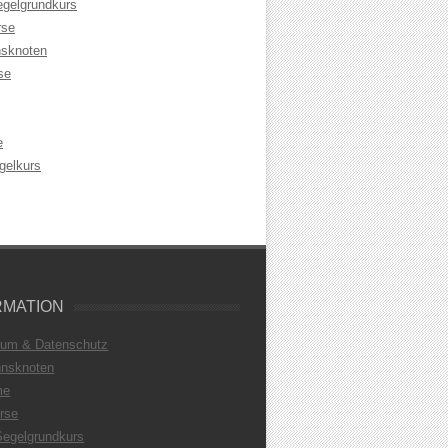
egelgrundkurs
rse
sknoten
se
e
gelkurs
RMATION
sum & Datenschutz
nsknoten
me
rse
Segelgrundkurs