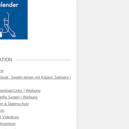
ATION
ng
ook: Segeln lernen mit Käpten Sailnator |
wnload-Links | Werbung
riffe Segeln | Werbung
m & Datenschutz
ion
t Videokurs
tmanöver