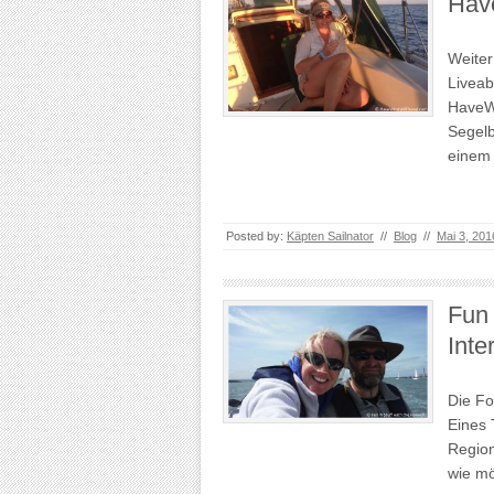
Have
Weiter
Liveab
HaveWi
Segelb
einem 
Posted by:
Käpten Sailnator
//
Blog
//
Mai 3, 201
Fun 
Inte
Die Fo
Eines 
Region
wie m