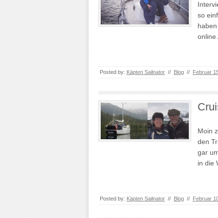
Interv
so ein
haben 
onlin
Posted by:
Käpten Sailnator
//
Blog
//
Februar 1
Crui
Moin 
den Tr
gar um
in die
Posted by:
Käpten Sailnator
//
Blog
//
Februar 1