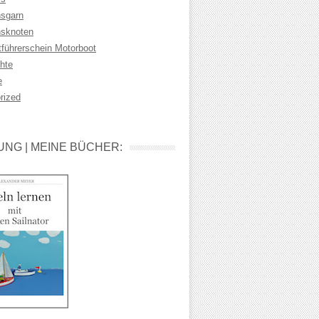
sgarn
sknoten
tführerschein Motorboot
hte
e
rized
NG | MEINE BÜCHER: