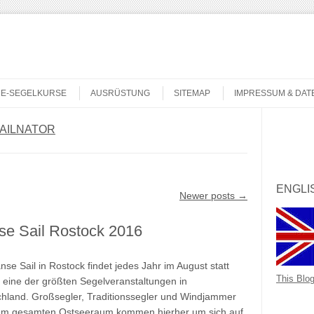
NE-SEGELKURSE
AUSRÜSTUNG
SITEMAP
IMPRESSUM & DA
AILNATOR
Search
ENGLI
Newer posts
→
se Sail Rostock 2016
nse Sail in Rostock findet jedes Jahr im August statt
This Blog
t eine der größten Segelveranstaltungen in
hland. Großsegler, Traditionssegler und Windjammer
em gesamten Ostseeraum kommen hierher um sich auf