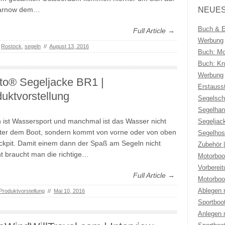
arnow dem…
NEUES
Buch & Eb
Full Article →
Werbung
,
Rostock
,
segeln
//
August 13, 2016
Buch: Mo
Buch: Kno
Werbung
to® Segeljacke BR1 |
Erstauss
uktvorstellung
Segelsch
Segelhan
 ist Wassersport und manchmal ist das Wasser nicht
Segeljac
ter dem Boot, sondern kommt von vorne oder von oben
Segelhos
ckpit. Damit einem dann der Spaß am Segeln nicht
Zubehör 
t braucht man die richtige…
Motorboo
Vorberei
Full Article →
Motorboo
Ablegen 
Produktvorstellung
//
Mai 10, 2016
Sportboo
Anlegen 