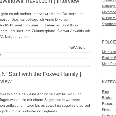
WindWillTravel.com | Interview
Sportboo
Rettungs
Motorboo
 geht es mit meiner Interviewreihe mit Cruisern und
Kursgere
oards. Diesmal befrage ich Annie Dike von
Sportboo
ndWillTravel.com über Ihr Leben an Bord Ihres
oots und über Ihre Zukunftspläne. Sie war Anwältin mit
Vollzeitjob, verlor…
FOLGE
Full Article →
Mein You
6
English 
Mein Rei
‚N‘ Stuff with the Foxwell family |
rview
KATEG
Blog
xwells sind eine kleine englische Familie mit Hund.
Bücher
Tages wollen sie mit einem Segelboot in wärmere
Erstauss
en aufbrechen, aber bis es soweit ist segeln sie so viel
Firmen- 
öglich um die Südostecke Englands…
Onlineku