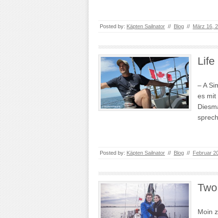
Posted by:
Käpten Sailnator
//
Blog
//
März 16, 
Life
– A Si
es mit
Diesmal
sprech
Posted by:
Käpten Sailnator
//
Blog
//
Februar 2
Two 
Moin z