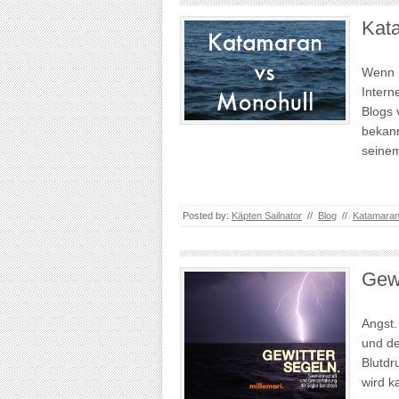
Kat
Wenn m
Intern
Blogs 
bekann
seine
Posted by:
Käpten Sailnator
//
Blog
//
Katamara
Gewi
Angst.
und de
Blutdr
wird k