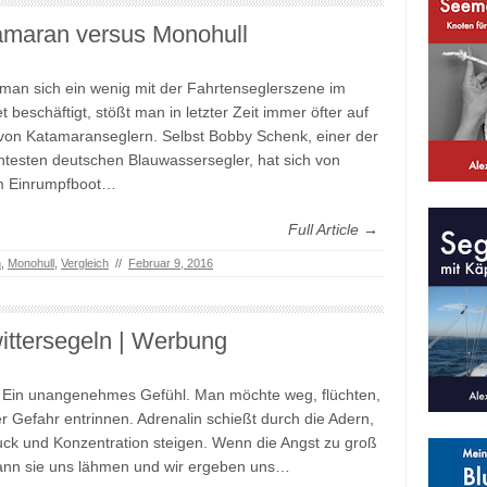
amaran versus Monohull
an sich ein wenig mit der Fahrtenseglerszene im
et beschäftigt, stößt man in letzter Zeit immer öfter auf
von Katamaranseglern. Selbst Bobby Schenk, einer der
testen deutschen Blauwassersegler, hat sich von
m Einrumpfboot…
Full Article →
n
,
Monohull
,
Vergleich
//
Februar 9, 2016
ttersegeln | Werbung
 Ein unangenehmes Gefühl. Man möchte weg, flüchten,
r Gefahr entrinnen. Adrenalin schießt durch die Adern,
uck und Konzentration steigen. Wenn die Angst zu groß
ann sie uns lähmen und wir ergeben uns…