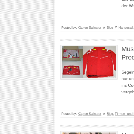
der W
Posted by:
Käpten Sailnator
//
Blog
//
Hansesail
Mus
Prod
Segeln
nur un
ins Co
vergeh
Posted by:
Käpten Sailnator
//
Blog
,
Firmen- und 