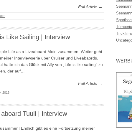
Seemann
Full Article →
Seemann
2016
Sportboo
Törnberic
Trickfilm
 is Like Sailing | Interview
Uncatego
mple Life as a Liveaboard Moin zusammen! Weiter geht
 meiner Interviewserie über Cruiser und Liveabaords.
WERBU
 hatte ich das Glück mit Alfy von „Life is like sailing“ zu
en, der auf…
Full Article →
0, 2016
aboard Tuuli | Interview
usammen! Endlich gibt es eine Fortsetzung meiner