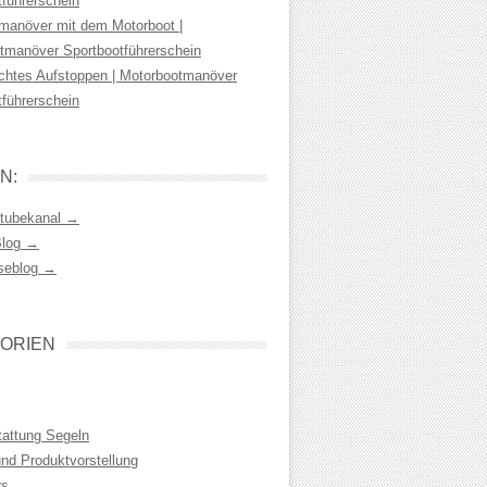
tführerschein
manöver mit dem Motorboot |
tmanöver Sportbootführerschein
chtes Aufstoppen | Motorbootmanöver
tführerschein
N:
tubekanal →
Blog →
seblog →
ORIEN
tattung Segeln
und Produktvorstellung
rs