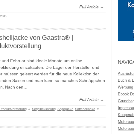
Full Article →
 2015
shelljacke von Gaastra® |
uktvorstellung
 und Februar sind ideale Monate um online
NAVIG
ekleidung einzukaufen. Die Lager der Hersteller und
Ausrüstu
r müssen geleert werden für die neue Kollektion der
nden Saison und man kann so manches Schnäppchen
Buch & Eb
n. Nach den…
Werbung
Ebook Do
Full Article →
Grundbeg
Impressu
Produktvorstellung
//
Segelbekleidung
,
Segeljacke
,
Softshelljacke
//
Kooperat
Motorboo
Motorboo