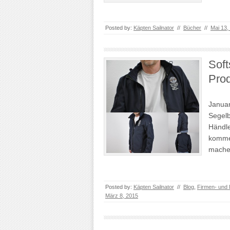
Posted by:
Käpten Sailnator
//
Bücher
//
Mai 13,
Soft
Prod
Januar
Segelb
Händle
komme
mache
Posted by:
Käpten Sailnator
//
Blog
,
Firmen- und 
März 8, 2015