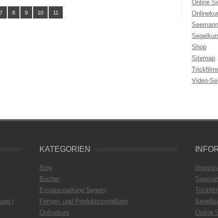
Online S
7
8
9
10
11
Onlineku
Seemann
Segelkur
Shop
Sitemap
Trickfilm
Video-Se
KATEGORIEN
INFO
Blog
Impres
Bücher
Seeman
Erstausstattung Segeln
Trickfil
ung |
Firmen- und Produktvorstellung
Segelku
Onlinekurs
Online 