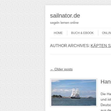
sailnator.de
segeln lernen online
Skip to content
Menu
HOME
BUCH & EBOOK
ONLI
AUTHOR ARCHIVES:
KÄPTEN S
Post navigation
←
Older posts
Han
Die Ha
und is
Deutsc
aus d