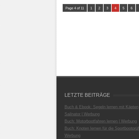
Page 4 of 11
1
2
3
4
5
6
LETZTE BEITRÄGE
Buch & Ebook: Segeln lernen mit Käpten
Sailnator | Werbung
Buch: Motorbootfahren lernen | Werbung
Buch: Knoten lernen für die Sportbootprüf
Werbung