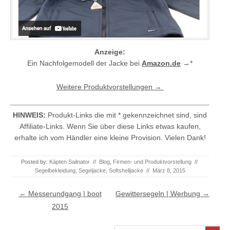
Anzeige:
Ein Nachfolgemodell der Jacke bei
Amazon.de
→*
Weitere Produktvorstellungen →
HINWEIS:
Produkt-Links die mit * gekennzeichnet sind, sind
Affiliate-Links. Wenn Sie über diese Links etwas kaufen,
erhalte ich vom Händler eine kleine Provision. Vielen Dank!
Posted by:
Käpten Sailnator
//
Blog
,
Firmen- und Produktvorstellung
//
Segelbekleidung
,
Segeljacke
,
Softshelljacke
//
März 8, 2015
Post navigation
←
Messerundgang | boot
Gewittersegeln | Werbung
→
2015
Search