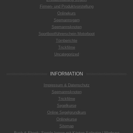
Firmen- und Produktvorstellung
Onlinekurs
Seemannsgarn
Seemannsknoten
Sportbootführerschein Motorboot
Törnberichte
Trickfilme
Uncategorized
INFORMATION
Impressum & Datenschutz
Seemannsknoten
Trickfilme
Segelkurse
Online Segelgrundkurs
Onlinekurse
Sitemap
Buch & Ebook: Segeln lernen mit Käpten Sailnator | Werbung