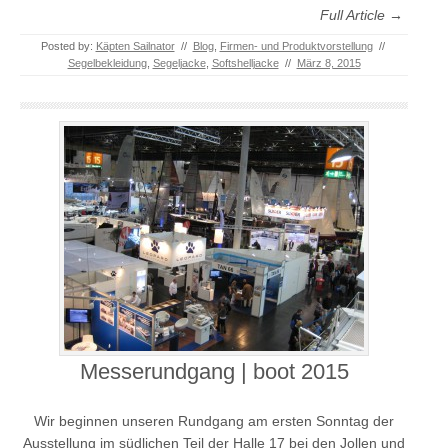
Full Article →
Posted by:
Käpten Sailnator
//
Blog
,
Firmen- und Produktvorstellung
//
Segelbekleidung
,
Segeljacke
,
Softshelljacke
//
März 8, 2015
Messerundgang | boot 2015
Wir beginnen unseren Rundgang am ersten Sonntag der
Ausstellung im südlichen Teil der Halle 17 bei den Jollen und