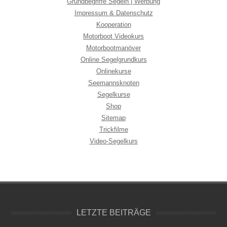
Grundbegriffe Segeln | Werbung
Impressum & Datenschutz
Kooperation
Motorboot Videokurs
Motorbootmanöver
Online Segelgrundkurs
Onlinekurse
Seemannsknoten
Segelkurse
Shop
Sitemap
Trickfilme
Video-Segelkurs
LETZTE BEITRÄGE