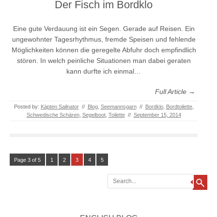
Der Fisch im Bordklo
Eine gute Verdauung ist ein Segen. Gerade auf Reisen. Ein
ungewohnter Tagesrhythmus, fremde Speisen und fehlende
Möglichkeiten können die geregelte Abfuhr doch empfindlich
stören. In welch peinliche Situationen man dabei geraten
kann durfte ich einmal…
Full Article →
Posted by:
Käpten Sailnator
//
Blog
,
Seemannsgarn
//
Bordklo
,
Bordtoilette
,
Schwedische Schären
,
Segelboot
,
Toilette
//
September 15, 2014
Page 3 of 5
1
2
3
4
5
Search