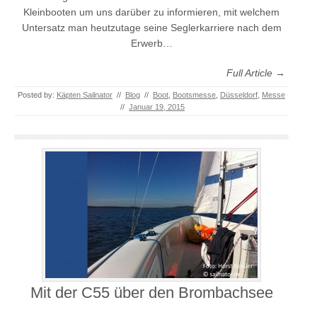
Kleinbooten um uns darüber zu informieren, mit welchem
Untersatz man heutzutage seine Seglerkarriere nach dem
Erwerb…
Full Article →
Posted by:
Käpten Sailnator
//
Blog
//
Boot
,
Bootsmesse
,
Düsseldorf
,
Messe
//
Januar 19, 2015
Mit der C55 über den Brombachsee