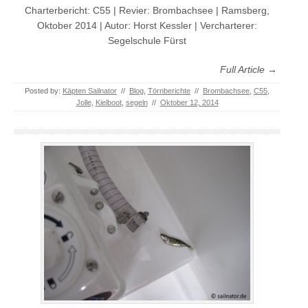
Charterbericht: C55 | Revier: Brombachsee | Ramsberg,
Oktober 2014 | Autor: Horst Kessler | Vercharterer:
Segelschule Fürst
Full Article →
Posted by:
Käpten Sailnator
//
Blog
,
Törnberichte
//
Brombachsee
,
C55
,
Jolle
,
Kielboot
,
segeln
//
Oktober 12, 2014