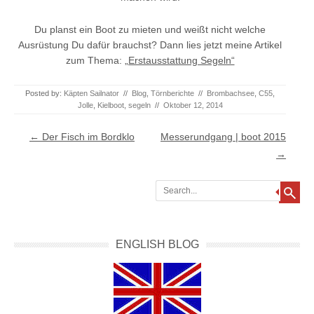
Du planst ein Boot zu mieten und weißt nicht welche
Ausrüstung Du dafür brauchst? Dann lies jetzt meine Artikel
zum Thema:
„Erstausstattung Segeln“
Posted by:
Käpten Sailnator
//
Blog
,
Törnberichte
//
Brombachsee
,
C55
,
Jolle
,
Kielboot
,
segeln
//
Oktober 12, 2014
Post navigation
←
Der Fisch im Bordklo
Messerundgang | boot 2015
→
Search
ENGLISH BLOG