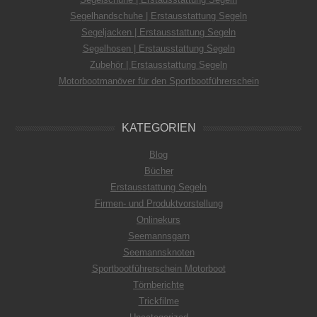
Segelhandschuhe | Erstausstattung Segeln
Segeljacken | Erstausstattung Segeln
Segelhosen | Erstausstattung Segeln
Zubehör | Erstausstattung Segeln
Motorbootmanöver für den Sportbootführerschein
KATEGORIEN
Blog
Bücher
Erstausstattung Segeln
Firmen- und Produktvorstellung
Onlinekurs
Seemannsgarn
Seemannsknoten
Sportbootführerschein Motorboot
Törnberichte
Trickfilme