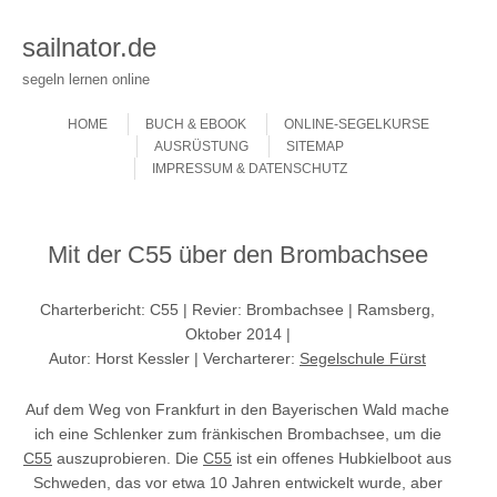
sailnator.de
segeln lernen online
Skip to content
Menu
HOME
BUCH & EBOOK
ONLINE-SEGELKURSE
AUSRÜSTUNG
SITEMAP
IMPRESSUM & DATENSCHUTZ
Mit der C55 über den Brombachsee
Charterbericht: C55 | Revier: Brombachsee | Ramsberg,
Oktober 2014 |
Autor: Horst Kessler | Vercharterer:
Segelschule Fürst
Auf dem Weg von Frankfurt in den Bayerischen Wald mache
ich eine Schlenker zum fränkischen Brombachsee, um die
C55
auszuprobieren. Die
C55
ist ein offenes Hubkielboot aus
Schweden, das vor etwa 10 Jahren entwickelt wurde, aber