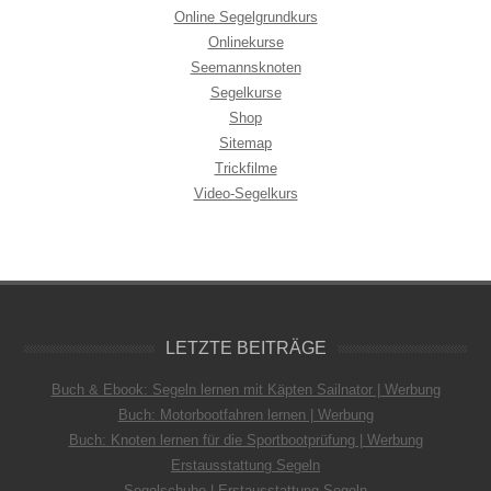
Online Segelgrundkurs
Onlinekurse
Seemannsknoten
Segelkurse
Shop
Sitemap
Trickfilme
Video-Segelkurs
LETZTE BEITRÄGE
Buch & Ebook: Segeln lernen mit Käpten Sailnator | Werbung
Buch: Motorbootfahren lernen | Werbung
Buch: Knoten lernen für die Sportbootprüfung | Werbung
Erstausstattung Segeln
Segelschuhe | Erstausstattung Segeln