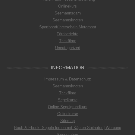
Onlinekurs
Seemannsgarn
Seemannsknoten
Sportbootführerschein Motorboot
Törnberichte
Trickfilme
Uncategorized
INFORMATION
Impressum & Datenschutz
Seemannsknoten
Trickfilme
Segelkurse
Online Segelgrundkurs
Onlinekurse
Sitemap
Buch & Ebook: Segeln lernen mit Käpten Sailnator | Werbung
Kooperation