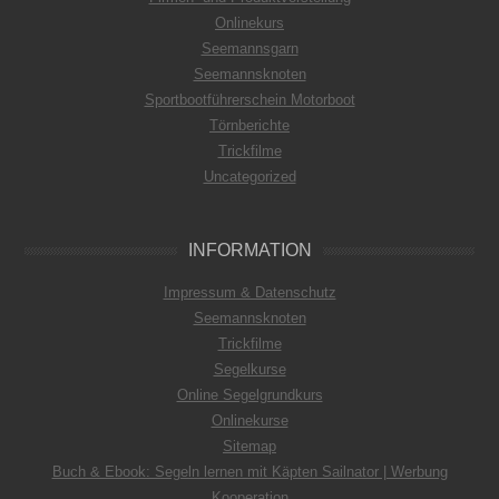
Onlinekurs
Seemannsgarn
Seemannsknoten
Sportbootführerschein Motorboot
Törnberichte
Trickfilme
Uncategorized
INFORMATION
Impressum & Datenschutz
Seemannsknoten
Trickfilme
Segelkurse
Online Segelgrundkurs
Onlinekurse
Sitemap
Buch & Ebook: Segeln lernen mit Käpten Sailnator | Werbung
Kooperation