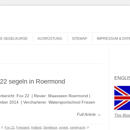
NE-SEGELKURSE
AUSRÜSTUNG
SITEMAP
IMPRESSUM & DA
Search
ENGLI
 22 segeln in Roermond
rbericht: Fox 22 | Revier: Maasseen Roermond |
ber 2014 | Vercharterer: Watersportschool Frissen
Full Article →
This Blog
//
Fox 22
,
Friesland
,
Holland
,
Segelboot
,
segeln
,
segelyacht
//