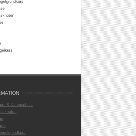
egelgrundkurs
rse
sknoten
se
e
gelkurs
RMATION
sum & Datenschutz
nsknoten
me
rse
Segelgrundkurs