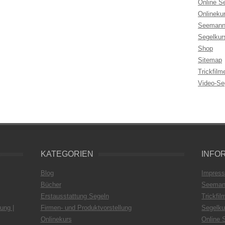
Online S
Onlineku
Seemann
Segelkur
Shop
Sitemap
Trickfilm
Video-Se
KATEGORIEN
INFO
Blog
Impres
Bücher
Seeman
Erstausstattung Segeln
Trickfil
ung |
Firmen- und Produktvorstellung
Segelku
Onlinekurs
Online 