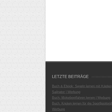
LETZTE BEITRÄGE
Buch & Ebook: Segeln lernen mit Käpten
Sailnator | Werbung
Buch: Motorbootfahren lernen | Werbung
Buch: Knoten lernen für die Sportbootprüf
Werbung