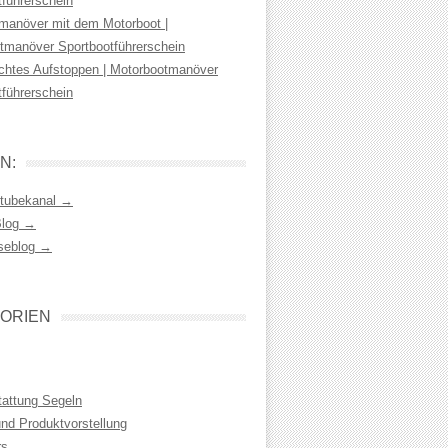
tführerschein
manöver mit dem Motorboot |
tmanöver Sportbootführerschein
chtes Aufstoppen | Motorbootmanöver
tführerschein
N:
tubekanal →
Blog →
seblog →
ORIEN
tattung Segeln
und Produktvorstellung
rs