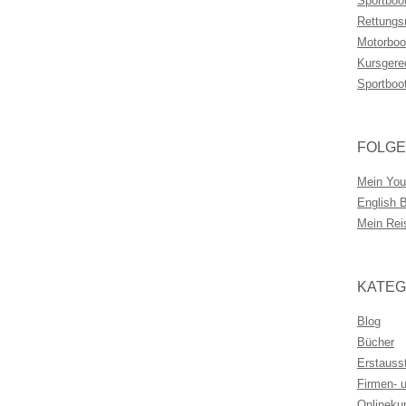
Sportboo
Rettungs
Motorboo
Kursgere
Sportboo
FOLGE
Mein You
English 
Mein Rei
KATEG
Blog
Bücher
Erstauss
Firmen- 
Onlineku