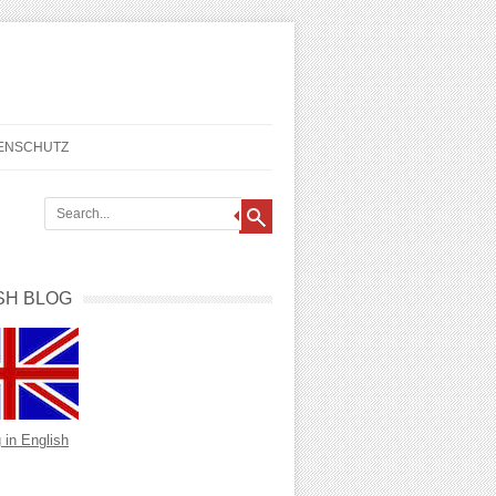
TENSCHUTZ
SH BLOG
 in English