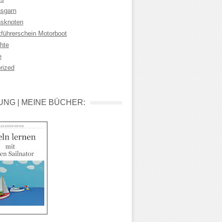
sgarn
sknoten
tführerschein Motorboot
hte
e
rized
NG | MEINE BÜCHER: