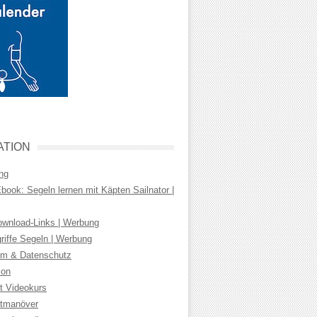
ATION
ng
ook: Segeln lernen mit Käpten Sailnator |
wnload-Links | Werbung
riffe Segeln | Werbung
m & Datenschutz
ion
t Videokurs
tmanöver