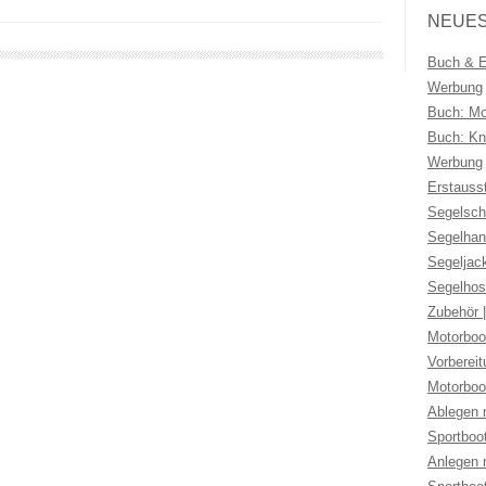
NEUES
Buch & Eb
Werbung
Buch: Mo
Buch: Kno
Werbung
Erstauss
Segelsch
Segelhan
Segeljac
Segelhos
Zubehör 
Motorboo
Vorberei
Motorboo
Ablegen 
Sportboo
Anlegen 