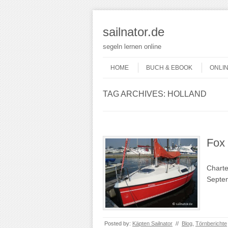
sailnator.de
segeln lernen online
Skip to content
Menu
HOME
BUCH & EBOOK
ONLI
TAG ARCHIVES:
HOLLAND
Fox
Charte
Septem
Posted by:
Käpten Sailnator
//
Blog
,
Törnberichte