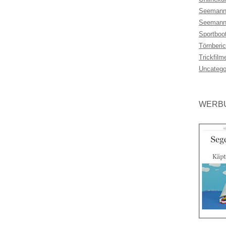
Seemann
Seemann
Sportboo
Törnberic
Trickfilm
Uncatego
WERBU