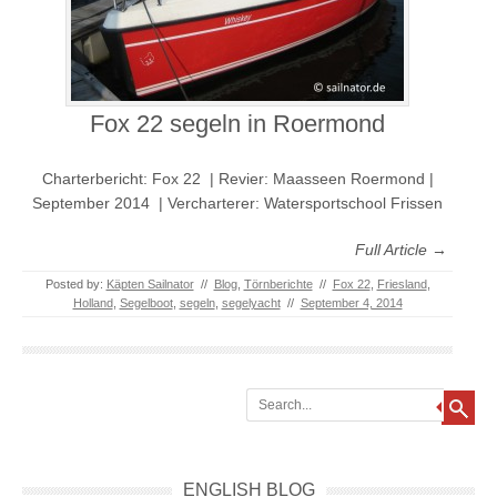
Fox 22 segeln in Roermond
Charterbericht: Fox 22 | Revier: Maasseen Roermond |
September 2014 | Vercharterer: Watersportschool Frissen
Full Article →
Posted by:
Käpten Sailnator
//
Blog
,
Törnberichte
//
Fox 22
,
Friesland
,
Holland
,
Segelboot
,
segeln
,
segelyacht
//
September 4, 2014
Search
ENGLISH BLOG