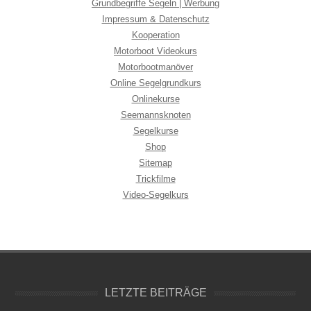
Grundbegriffe Segeln | Werbung
Impressum & Datenschutz
Kooperation
Motorboot Videokurs
Motorbootmanöver
Online Segelgrundkurs
Onlinekurse
Seemannsknoten
Segelkurse
Shop
Sitemap
Trickfilme
Video-Segelkurs
LETZTE BEITRÄGE