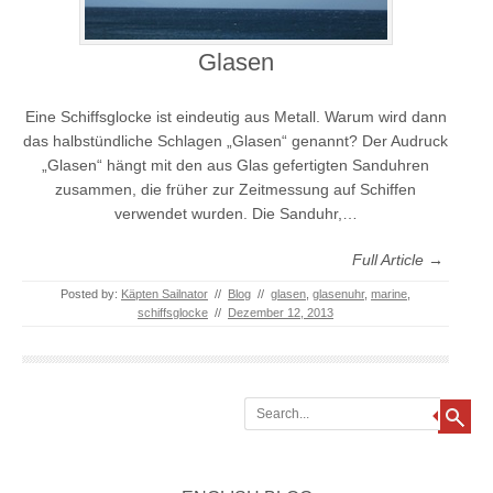
Glasen
Eine Schiffsglocke ist eindeutig aus Metall. Warum wird dann
das halbstündliche Schlagen „Glasen“ genannt? Der Audruck
„Glasen“ hängt mit den aus Glas gefertigten Sanduhren
zusammen, die früher zur Zeitmessung auf Schiffen
verwendet wurden. Die Sanduhr,…
Full Article →
Posted by:
Käpten Sailnator
//
Blog
//
glasen
,
glasenuhr
,
marine
,
schiffsglocke
//
Dezember 12, 2013
Search