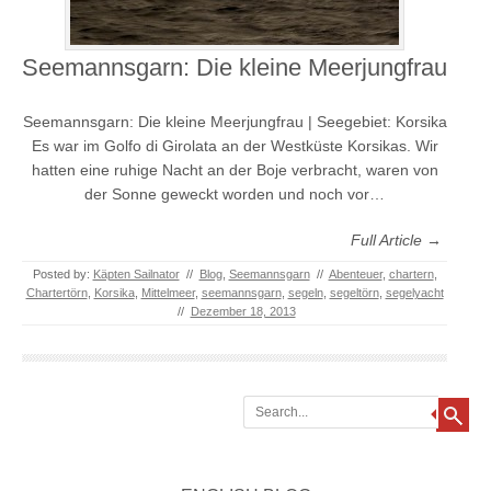
Seemannsgarn: Die kleine Meerjungfrau
Seemannsgarn: Die kleine Meerjungfrau | Seegebiet: Korsika
Es war im Golfo di Girolata an der Westküste Korsikas. Wir
hatten eine ruhige Nacht an der Boje verbracht, waren von
der Sonne geweckt worden und noch vor…
Full Article →
Posted by:
Käpten Sailnator
//
Blog
,
Seemannsgarn
//
Abenteuer
,
chartern
,
Chartertörn
,
Korsika
,
Mittelmeer
,
seemannsgarn
,
segeln
,
segeltörn
,
segelyacht
//
Dezember 18, 2013
Search