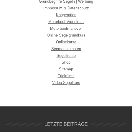
Grundbegriffe Segeln | Werbung
Impressum & Datenschutz
Kooperation
Motorboot Videokurs
Motorbootmanöver
Online Segelgrundkurs
Onlinekurse
Seemannsknoten
Segelkurse
Shop
Sitemap
Trickfilme
Video-Segelkurs
LETZTE BEITRÄGE