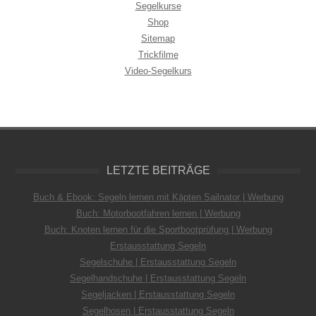
Segelkurse
Shop
Sitemap
Trickfilme
Video-Segelkurs
LETZTE BEITRÄGE
Buch & Ebook: Segeln lernen mit Käpten Sailnator | Werbung
Buch: Motorbootfahren lernen | Werbung
Buch: Knoten lernen für die Sportbootprüfung | Werbung
Erstausstattung Segeln
Segelschuhe | Erstausstattung Segeln
Segelhandschuhe | Erstausstattung Segeln
Segeljacken | Erstausstattung Segeln
Segelhosen | Erstausstattung Segeln