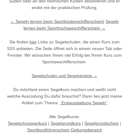
Süden oder an den heimischen Küsten absolvieren und er
endet mit der praktischen Prüfung.
← Segeln lernen beim Sportküstenschifferschein
|
Segeln
lernen beim Sporthochseeschifferschein →
Sie finden
hier
Links zu Segelschulen, die einen Kurs zum
SSS anbieten. Die Seite öffnet sich in einem neuen Tab oder
Fenster. Wir wünschen Ihnen viel Erfolg bei Ihrem Kurs zum
Sportseeschifferschein.
Segelschulen und Segelvereine →
Du möchtest einen Segelkurs machen und weißt nicht
welche Ausrüstung Du dafür brauchst? Dann lies jetzt meine
Artikel zum Thema:
„Erstausstattung Segeln“
Alle Segelkurse:
Segelschnupperkurs
|
Segelgrundkurs
|
Segelgrundschein
|
Sportbootführerschein Geltungsbereich