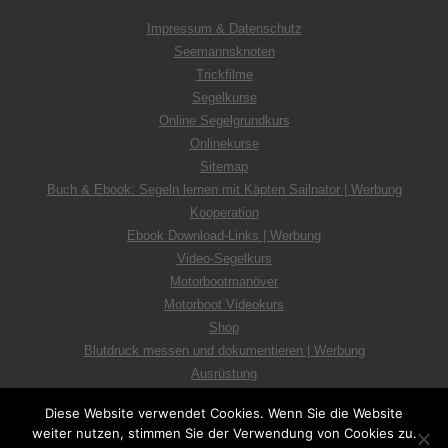
Impressum & Datenschutz
Seemannsknoten
Trickfilme
Segelkurse
Online Segelgrundkurs
Onlinekurse
Sitemap
Buch & Ebook: Segeln lernen mit Käpten Sailnator | Werbung
Kooperation
Ebook Download-Links | Werbung
Video-Segelkurs
Motorbootmanöver
Motorboot Videokurs
Shop
Blutdruck messen und dokumentieren | Werbung
Ausrüstung
Diese Website verwendet Cookies. Wenn Sie die Website
weiter nutzen, stimmen Sie der Verwendung von Cookies zu.
© 2026
sailnator.de