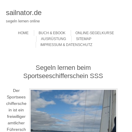
sailnator.de
segeln lernen online
Skip to content
Menu
HOME
BUCH & EBOOK
ONLINE-SEGELKURSE
AUSRÜSTUNG
SITEMAP
IMPRESSUM & DATENSCHUTZ
Segeln lernen beim
Sportseeschifferschein SSS
Der
Sportsees
chiffersche
in ist ein
freiwilliger
amtlicher
Führersch