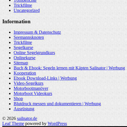
Törnberichte
Trickfilme
Uncategorized
Information
Impressum & Datenschutz
Seemannsknoten
Trickfilme
Segelkurse
Online Segelgrundkurs
Onlinekurse
Sitemap
Buch & Ebook: Segeln lernen mit Käpten Sailnator | Werbung
Kooperation
Ebook Download-Links | Werbung
Video-Segelkurs
Motorbootmanöver
Motorboot Videokurs
Shop
Blutdruck messen und dokumentieren | Werbung
Ausrüstung
© 2026
sailnator.de
Leaf Theme
powered by
WordPress