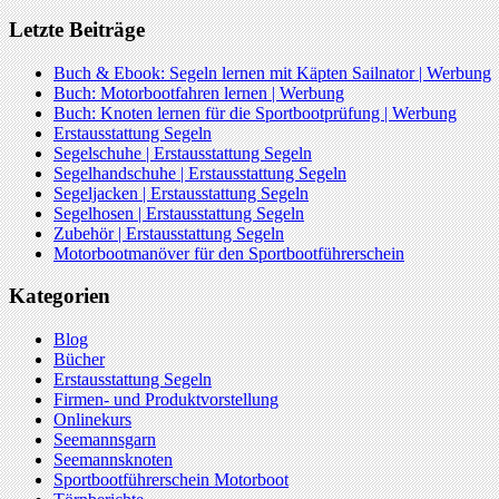
Letzte Beiträge
Buch & Ebook: Segeln lernen mit Käpten Sailnator | Werbung
Buch: Motorbootfahren lernen | Werbung
Buch: Knoten lernen für die Sportbootprüfung | Werbung
Erstausstattung Segeln
Segelschuhe | Erstausstattung Segeln
Segelhandschuhe | Erstausstattung Segeln
Segeljacken | Erstausstattung Segeln
Segelhosen | Erstausstattung Segeln
Zubehör | Erstausstattung Segeln
Motorbootmanöver für den Sportbootführerschein
Kategorien
Blog
Bücher
Erstausstattung Segeln
Firmen- und Produktvorstellung
Onlinekurs
Seemannsgarn
Seemannsknoten
Sportbootführerschein Motorboot