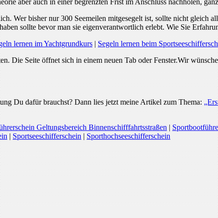
orie aber auch in einer begrenzten Frist im Anschluss nachholen, ganz
h. Wer bisher nur 300 Seemeilen mitgesegelt ist, sollte nicht gleich all
 haben sollte bevor man sie eigenverantwortlich erlebt. Wie Sie Erfahr
eln lernen im Yachtgrundkurs
|
Segeln lernen beim Sportseeschiffersc
n. Die Seite öffnet sich in einem neuen Tab oder Fenster.Wir wünsche
ung Du dafür brauchst? Dann lies jetzt meine Artikel zum Thema:
„Ers
ührerschein Geltungsbereich Binnenschifffahrtsstraßen
|
Sportbootführe
ein
|
Sportseeschifferschein
|
Sporthochseeschifferschein