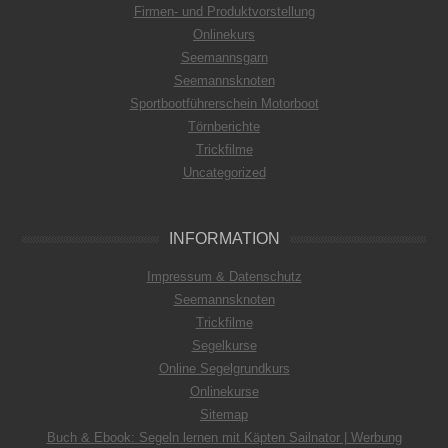
Firmen- und Produktvorstellung
Onlinekurs
Seemannsgarn
Seemannsknoten
Sportbootführerschein Motorboot
Törnberichte
Trickfilme
Uncategorized
INFORMATION
Impressum & Datenschutz
Seemannsknoten
Trickfilme
Segelkurse
Online Segelgrundkurs
Onlinekurse
Sitemap
Buch & Ebook: Segeln lernen mit Käpten Sailnator | Werbung