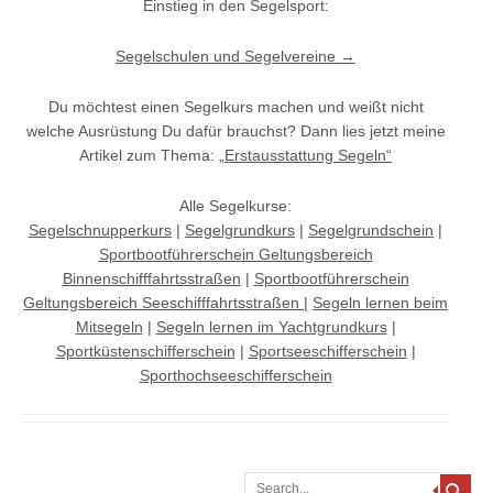
Einstieg in den Segelsport:
Segelschulen und Segelvereine →
Du möchtest einen Segelkurs machen und weißt nicht
welche Ausrüstung Du dafür brauchst? Dann lies jetzt meine
Artikel zum Thema:
„Erstausstattung Segeln“
Alle Segelkurse:
Segelschnupperkurs
|
Segelgrundkurs
|
Segelgrundschein
|
Sportbootführerschein Geltungsbereich
Binnenschifffahrtsstraßen
|
Sportbootführerschein
Geltungsbereich Seeschifffahrtsstraßen
|
Segeln lernen beim
Mitsegeln
|
Segeln lernen im Yachtgrundkurs
|
Sportküstenschifferschein
|
Sportseeschifferschein
|
Sporthochseeschifferschein
Search