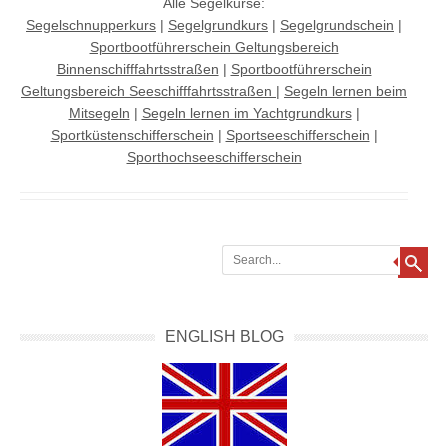
Alle Segelkurse:
Segelschnupperkurs
|
Segelgrundkurs
|
Segelgrundschein
|
Sportbootführerschein Geltungsbereich
Binnenschifffahrtsstraßen
|
Sportbootführerschein
Geltungsbereich Seeschifffahrtsstraßen
|
Segeln lernen beim
Mitsegeln
|
Segeln lernen im Yachtgrundkurs
|
Sportküstenschifferschein
|
Sportseeschifferschein
|
Sporthochseeschifferschein
Search
ENGLISH BLOG