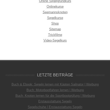
Online Segelgrundkurs
Onlinekurse
Seemannsknoten
Segelkurse
Shop
Sitemap
Trickfilme
Video-Segelkurs
LETZTE BEITRÄGE
Buch & Ebook: Segeln lernen mit Käpten Sailnator | Werbung
Buch: Motorbootfahren lernen | Werbung
Buch: Knoten lernen für die Sportbootprüfung | Werbung
Erstausstattung Segeln
Segelschuhe | Erstausstattung Segeln