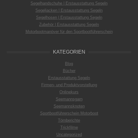
Segelhandschuhe | Erstausstattung Segeln
Segeljacken | Erstausstattung Segeln
Segelhosen | Erstausstattung Segeln
Zubehör | Erstausstattung Segeln
Motorbootmanöver für den Sportbootführerschein
KATEGORIEN
Blog
Bücher
Erstausstattung Segeln
Firmen- und Produktvorstellung
Onlinekurs
Seemannsgarn
Seemannsknoten
Sportbootführerschein Motorboot
Törnberichte
Trickfilme
Uncategorized