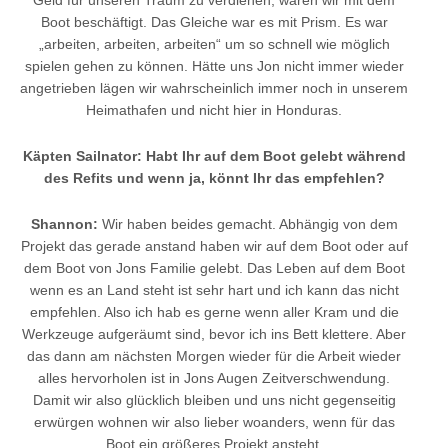
Geld für unseren Traum zu verdienen, waren wir mit dem
Boot beschäftigt. Das Gleiche war es mit Prism. Es war
„arbeiten, arbeiten, arbeiten“ um so schnell wie möglich
spielen gehen zu können. Hätte uns Jon nicht immer wieder
angetrieben lägen wir wahrscheinlich immer noch in unserem
Heimathafen und nicht hier in Honduras.
Käpten Sailnator: Habt Ihr auf dem Boot gelebt während
des Refits und wenn ja, könnt Ihr das empfehlen?
Shannon:
Wir haben beides gemacht. Abhängig von dem
Projekt das gerade anstand haben wir auf dem Boot oder auf
dem Boot von Jons Familie gelebt. Das Leben auf dem Boot
wenn es an Land steht ist sehr hart und ich kann das nicht
empfehlen. Also ich hab es gerne wenn aller Kram und die
Werkzeuge aufgeräumt sind, bevor ich ins Bett klettere. Aber
das dann am nächsten Morgen wieder für die Arbeit wieder
alles hervorholen ist in Jons Augen Zeitverschwendung.
Damit wir also glücklich bleiben und uns nicht gegenseitig
erwürgen wohnen wir also lieber woanders, wenn für das
Boot ein größeres Projekt ansteht.