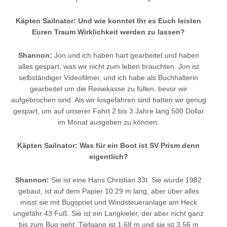
Käpten Sailnator: Und wie konntet Ihr es Euch leisten
Euren Traum Wirklichkeit werden zu lassen?
Shannon:
Jon und ich haben hart gearbeitet und haben
alles gespart, was wir nicht zum leben brauchten. Jon ist
selbständiger Videofilmer, und ich habe als Buchhalterin
gearbeitet um die Reisekasse zu füllen, bevor wir
aufgebrochen sind. Als wir losgefahren sind hatten wir genug
gespart, um auf unserer Fahrt 2 bis 3 Jahre lang 500 Dollar
im Monat ausgeben zu können.
Käpten Sailnator: Was für ein Boot ist SV Prism denn
eigentlich?
Shannon:
Sie ist eine Hans Christian 33t. Sie wurde 1982
gebaut, ist auf dem Papier 10.29 m lang, aber über alles
misst sie mit Bugspriet und Windsteueranlage am Heck
ungefähr 43 Fuß. Sie ist ein Langkieler, der aber nicht ganz
bis zum Bug geht. Tiefgang ist 1.68 m und sie ist 3.56 m