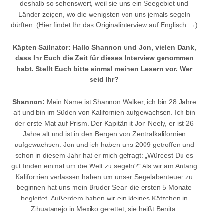
deshalb so sehenswert, weil sie uns ein Seegebiet und
Länder zeigen, wo die wenigsten von uns jemals segeln
dürften. (
Hier findet Ihr das Originalinterview auf Englisch →
)
Käpten Sailnator: Hallo Shannon und Jon, vielen Dank,
dass Ihr Euch die Zeit für dieses Interview genommen
habt. Stellt Euch bitte einmal meinen Lesern vor. Wer
seid Ihr?
Shannon:
Mein Name ist Shannon Walker, ich bin 28 Jahre
alt und bin im Süden von Kalifornien aufgewachsen. Ich bin
der erste Mat auf Prism. Der Kapitän it Jon Neely, er ist 26
Jahre alt und ist in den Bergen von Zentralkalifornien
aufgewachsen. Jon und ich haben uns 2009 getroffen und
schon in diesem Jahr hat er mich gefragt: „Würdest Du es
gut finden einmal um die Welt zu segeln?“ Als wir am Anfang
Kalifornien verlassen haben um unser Segelabenteuer zu
beginnen hat uns mein Bruder Sean die ersten 5 Monate
begleitet. Außerdem haben wir ein kleines Kätzchen in
Zihuatanejo in Mexiko gerettet; sie heißt Benita.