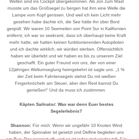
Wellen sind ins Cockpit übergekommen. Als Jon zum Mast
musste um das Großsegel zu bergen hat ihm eine Welle die
Lampe vom Kopf gerissen. Und weil ich kein Licht mehr
gesehen habe dachte ich, die See hätte ihn über Bord
gespült. Wir waren 10 Seemeilen von Point Sur in Kalifornien
entfernt, ich war so seekrank, dass ich überhaupt keine Kraft
mehr hatte, wir hatten keinen funktionierenden Autopiloten
und ich dachte wirklich, wir würden sterben. Offensichtlich
haben wir überlebt und wir haben es bis zu unserem Ziel
geschafft. Ein guter Freund von uns, der von einer
12jährigen Weltumseglung heimgekehrt ist sagte uns: „1 %
der Zeit beim Fahrtensegeln stehst Du mit weißen
Fingerknöcheln am Steuer, aber den Rest kannst Du
genießen!“ Und da muss ich zustimmen.
Käpten Sailnator: Was war denn Euer bestes
Segelerlebnis?
Shannon:
Für mich: Wenn wir ungefähr 10 Knoten Wind
haben, der Spinnaker ist gesetzt und Delfine begleiten uns
am Bug. Das passiert oft, und es ist jedes mal wieder toll. Für