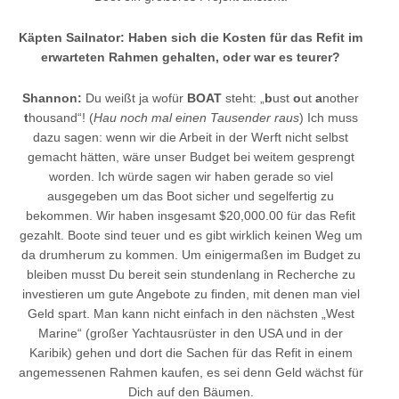
Käpten Sailnator: Haben sich die Kosten für das Refit im
erwarteten Rahmen gehalten, oder war es teurer?
Shannon:
Du weißt ja wofür
BOAT
steht: „
b
ust
o
ut
a
nother
t
housand“! (
Hau noch mal einen Tausender raus
) Ich muss
dazu sagen: wenn wir die Arbeit in der Werft nicht selbst
gemacht hätten, wäre unser Budget bei weitem gesprengt
worden. Ich würde sagen wir haben gerade so viel
ausgegeben um das Boot sicher und segelfertig zu
bekommen. Wir haben insgesamt $20,000.00 für das Refit
gezahlt. Boote sind teuer und es gibt wirklich keinen Weg um
da drumherum zu kommen. Um einigermaßen im Budget zu
bleiben musst Du bereit sein stundenlang in Recherche zu
investieren um gute Angebote zu finden, mit denen man viel
Geld spart. Man kann nicht einfach in den nächsten „West
Marine“ (großer Yachtausrüster in den USA und in der
Karibik) gehen und dort die Sachen für das Refit in einem
angemessenen Rahmen kaufen, es sei denn Geld wächst für
Dich auf den Bäumen.