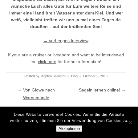
wünsche Euch alles Gute für Eure weitere Reise und
immer eine Hand breit Wasser unter dem Kiel. Und wer
weiß, vielleicht treffen wir uns ja mal eines Tages da
draußen – auf der brüllenden See!
← vorheriges Interview
If your are a cruiser or liveabord and want to be interviewed
too
click here
for further information!
Posted by:
Käpten Sailnator
//
Blog
//
Oktober 2, 2016
Post navigation
←
Von Glowe nach
Segeln lernen online!
→
Warnemünde
Search
Diese Website verwendet Cookies. Wenn Sie die Website
weiter nutzen, stimmen Sie der Verwendung von Cookies zu.
Akzeptieren
ENGLISH BLOG