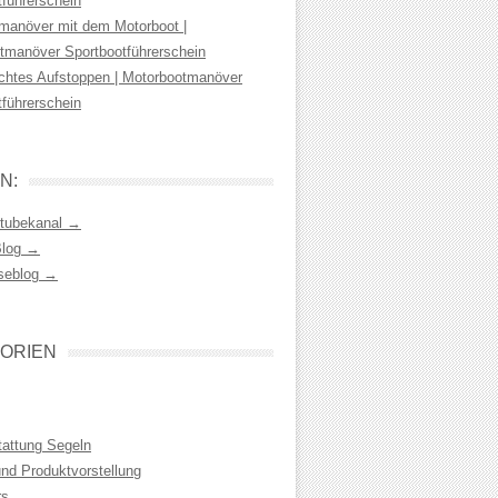
tführerschein
manöver mit dem Motorboot |
tmanöver Sportbootführerschein
chtes Aufstoppen | Motorbootmanöver
tführerschein
N:
tubekanal →
Blog →
seblog →
ORIEN
tattung Segeln
und Produktvorstellung
rs