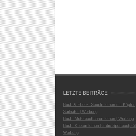
LETZTE BEITRÄGE
Buch & Ebook: Segeln lernen mit Käpten
Sailnator | Werbung
Buch: Motorbootfahren lernen | Werbung
Buch: Knoten lernen für die Sportbootprüf
Werbung