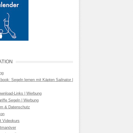
ATION
ng
ook: Segeln lernen mit Käpten Sailnator |
wnload-Links | Werbung
riffe Segeln | Werbung
m & Datenschutz
ion
t Videokurs
tmanöver