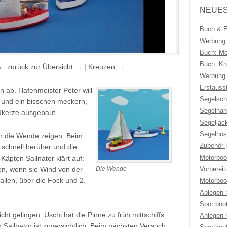
NEUES
Buch & Eb
Werbung
Buch: Mo
Buch: Kno
← zurück zur Übersicht →
|
Kreuzen →
Werbung
Erstauss
n ab. Hafenmeister Peter will
Segelsch
 und ein bisschen meckern,
Segelhan
dkerze ausgebaut.
Segeljac
Segelhos
n die Wende zeigen. Beim
Zubehör 
 schnell herüber und die
Motorboo
äpten Sailnator klärt auf:
Vorberei
en, wenn sie Wind von der
Die Wende
llen, über die Fock und 2.
Motorboo
Ablegen 
Sportboo
ht gelingen. Uschi hat die Pinne zu früh mittschiffs
Anlegen 
 Sailnator ist zuversichtlich. Beim nächsten Versuch