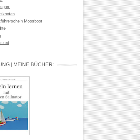
sgarn
sknoten
tführerschein Motorboot
hte
e
rized
NG | MEINE BÜCHER: