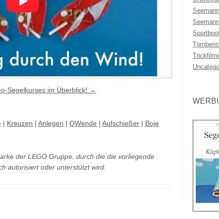
Seemann
Seemann
Sportboo
Törnberic
Trickfilm
Uncatego
deo-Segelkurses im Überblick! →
WERBU
e
|
Kreuzen
|
Anlegen
|
QWende
|
Aufschießer
|
Boje
Marke der LEGO Gruppe, durch die die vorliegende
autorisiert oder unterstützt wird.