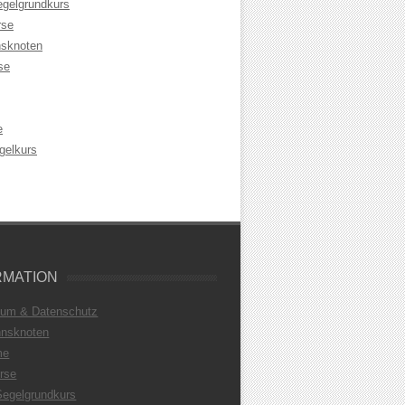
egelgrundkurs
rse
sknoten
se
e
gelkurs
RMATION
sum & Datenschutz
nsknoten
me
rse
Segelgrundkurs