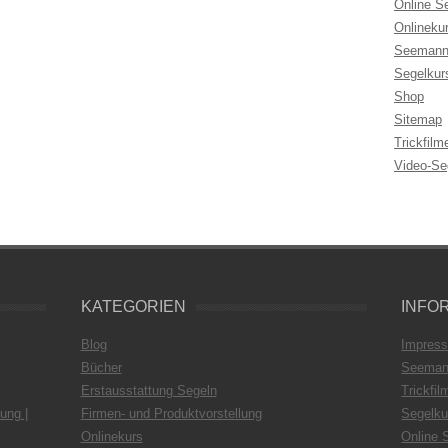
Online S
Onlineku
Seemann
Segelkur
Shop
Sitemap
Trickfilm
Video-Se
KATEGORIEN
INFO
Blog
Impres
Bücher
Seeman
Erstausstattung Segeln
Trickfil
ung |
Firmen- und Produktvorstellung
Segelku
Onlinekurs
Online 