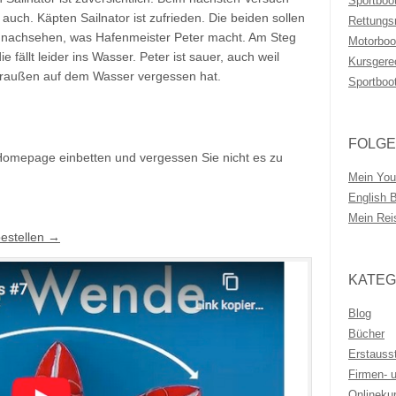
Sportboo
auch. Käpten Sailnator ist zufrieden. Die beiden sollen
Rettungs
ll nachsehen, was Hafenmeister Peter macht. Am Steg
Motorboo
e fällt leider ins Wasser. Peter ist sauer, auch weil
Kursgere
 draußen auf dem Wasser vergessen hat.
Sportboo
FOLGE
 Homepage einbetten und vergessen Sie nicht es zu
Mein You
English 
Mein Rei
estellen →
KATEG
Blog
Bücher
Erstauss
Firmen- 
Onlineku